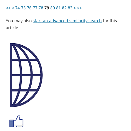
<<
<
74
75
76
77
78
79
80
81
82
83
>
>>
You may also
start an advanced similarity search
for this
article.