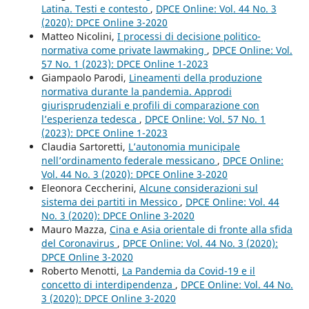
Latina. Testi e contesto
,
DPCE Online: Vol. 44 No. 3
(2020): DPCE Online 3-2020
Matteo Nicolini,
I processi di decisione politico-
normativa come private lawmaking
,
DPCE Online: Vol.
57 No. 1 (2023): DPCE Online 1-2023
Giampaolo Parodi,
Lineamenti della produzione
normativa durante la pandemia. Approdi
giurisprudenziali e profili di comparazione con
l’esperienza tedesca
,
DPCE Online: Vol. 57 No. 1
(2023): DPCE Online 1-2023
Claudia Sartoretti,
L’autonomia municipale
nell’ordinamento federale messicano
,
DPCE Online:
Vol. 44 No. 3 (2020): DPCE Online 3-2020
Eleonora Ceccherini,
Alcune considerazioni sul
sistema dei partiti in Messico
,
DPCE Online: Vol. 44
No. 3 (2020): DPCE Online 3-2020
Mauro Mazza,
Cina e Asia orientale di fronte alla sfida
del Coronavirus
,
DPCE Online: Vol. 44 No. 3 (2020):
DPCE Online 3-2020
Roberto Menotti,
La Pandemia da Covid-19 e il
concetto di interdipendenza
,
DPCE Online: Vol. 44 No.
3 (2020): DPCE Online 3-2020