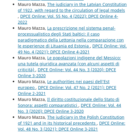
Mauro Mazza,
The judiciary in the Latvian Constitution
of 1922, with regard to the circulation of legal models
,
DPCE Online: Vol. 55 No. 4 (2022): DPCE Online 4-
2022
Mauro Mazza,
La prescrizione nel sistema penal-
processualistico degli Stati baltici: il caso
paradigmatico della Lettonia nella comparazione con
le esperienze di Lituania ed Estonia
,
DPCE Online: Vol.
49 No. 4 (2021): DPCE Online 4-2021
Mauro Mazza,
Le popolazioni indigene del Messico:
una tutela giuridica avanzata (con alcuni aspetti di
criticità)
,
DPCE Online: Vol. 44 No. 3 (2020): DPCE
Online 3-2020
Mauro Mazza,
Le authorities nei paesi dell’Est
europeo
,
DPCE Online: Vol. 47 No. 2 (2021): DPCE
Online 2-2021
Mauro Mazza,
Il diritto costituzionale dello Stato di
Sonora: aspetti comparatistici
,
DPCE Online: Vol. 44
No. 3 (2020): DPCE Online 3-2020
Mauro Mazza,
The judiciary in the Polish Constitution
of 1921 and in its historical precedents
,
DPCE Online:
Vol. 48 No. 3 (2021): DPCE Online 3-2021