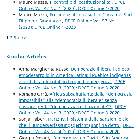
Mauro Mazza,
Il controllo di costituzionalità
,
DPCE
Online: Vol. 42 No. 1 (2020): DPCE Online 1-2020
Mauro Mazza,
Presidenzialismi asiatici: Corea del Sud,
Filippine, Singapore
,
DPCE Online: Vol. 57 No. 1
(2023): DPCE Online 1-2023
1
2
3
>
>>
Similar Articles
Anna Margherita Russo,
Democrazie illiberali ed eco-
etnodesarrollo in America Latina: i Pueblos indígenas
e le sfide ambientali in tempi di emergenza
,
DPCE
Online: Vol. 44 No. 3 (2020): DPCE Online 3-2020
Romano Orrù,
Africa subsahariana: dalla “democrazia
impossibile” alla “democrazia illiberale” senza
passare per la “democrazia costituzionale”?
,
DPCE
Online: Vol. 44 No. 3 (2020): DPCE Online 3-2020
Sonja Haberl,
Hartz IV, il sistema delle sanzioni e ciò
che il Bundesverfassungsgericht (non) ha detto
,
DPCE
Online: Vol. 45 No. 4 (2020): DPCE Online 4-2020
Giorgia Pavani,
L’emergenza da Covid-19 in America