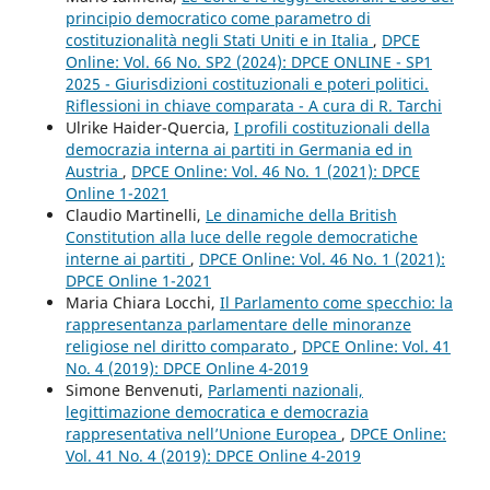
principio democratico come parametro di
costituzionalità negli Stati Uniti e in Italia
,
DPCE
Online: Vol. 66 No. SP2 (2024): DPCE ONLINE - SP1
2025 - Giurisdizioni costituzionali e poteri politici.
Riflessioni in chiave comparata - A cura di R. Tarchi
Ulrike Haider-Quercia,
I profili costituzionali della
democrazia interna ai partiti in Germania ed in
Austria
,
DPCE Online: Vol. 46 No. 1 (2021): DPCE
Online 1-2021
Claudio Martinelli,
Le dinamiche della British
Constitution alla luce delle regole democratiche
interne ai partiti
,
DPCE Online: Vol. 46 No. 1 (2021):
DPCE Online 1-2021
Maria Chiara Locchi,
Il Parlamento come specchio: la
rappresentanza parlamentare delle minoranze
religiose nel diritto comparato
,
DPCE Online: Vol. 41
No. 4 (2019): DPCE Online 4-2019
Simone Benvenuti,
Parlamenti nazionali,
legittimazione democratica e democrazia
rappresentativa nell’Unione Europea
,
DPCE Online:
Vol. 41 No. 4 (2019): DPCE Online 4-2019