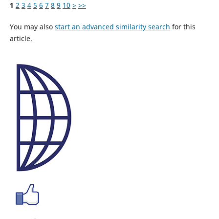
1
2
3
4
5
6
7
8
9
10
>
>>
You may also
start an advanced similarity search
for this
article.