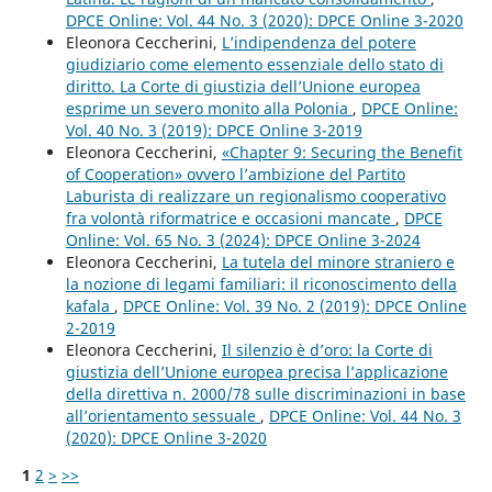
DPCE Online: Vol. 44 No. 3 (2020): DPCE Online 3-2020
Eleonora Ceccherini,
L’indipendenza del potere
giudiziario come elemento essenziale dello stato di
diritto. La Corte di giustizia dell’Unione europea
esprime un severo monito alla Polonia
,
DPCE Online:
Vol. 40 No. 3 (2019): DPCE Online 3-2019
Eleonora Ceccherini,
«Chapter 9: Securing the Benefit
of Cooperation» ovvero l’ambizione del Partito
Laburista di realizzare un regionalismo cooperativo
fra volontà riformatrice e occasioni mancate
,
DPCE
Online: Vol. 65 No. 3 (2024): DPCE Online 3-2024
Eleonora Ceccherini,
La tutela del minore straniero e
la nozione di legami familiari: il riconoscimento della
kafala
,
DPCE Online: Vol. 39 No. 2 (2019): DPCE Online
2-2019
Eleonora Ceccherini,
Il silenzio è d’oro: la Corte di
giustizia dell’Unione europea precisa l’applicazione
della direttiva n. 2000/78 sulle discriminazioni in base
all’orientamento sessuale
,
DPCE Online: Vol. 44 No. 3
(2020): DPCE Online 3-2020
1
2
>
>>