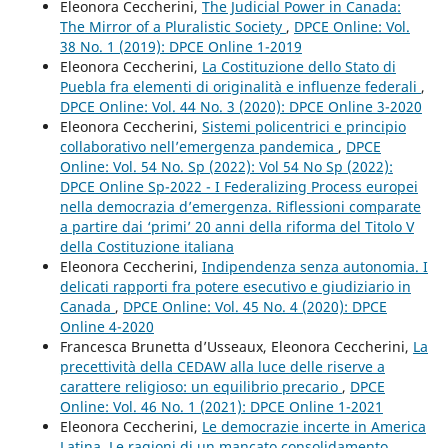
Eleonora Ceccherini,
The Judicial Power in Canada:
The Mirror of a Pluralistic Society
,
DPCE Online: Vol.
38 No. 1 (2019): DPCE Online 1-2019
Eleonora Ceccherini,
La Costituzione dello Stato di
Puebla fra elementi di originalità e influenze federali
,
DPCE Online: Vol. 44 No. 3 (2020): DPCE Online 3-2020
Eleonora Ceccherini,
Sistemi policentrici e principio
collaborativo nell’emergenza pandemica
,
DPCE
Online: Vol. 54 No. Sp (2022): Vol 54 No Sp (2022):
DPCE Online Sp-2022 - I Federalizing Process europei
nella democrazia d’emergenza. Riflessioni comparate
a partire dai ‘primi’ 20 anni della riforma del Titolo V
della Costituzione italiana
Eleonora Ceccherini,
Indipendenza senza autonomia. I
delicati rapporti fra potere esecutivo e giudiziario in
Canada
,
DPCE Online: Vol. 45 No. 4 (2020): DPCE
Online 4-2020
Francesca Brunetta d’Usseaux, Eleonora Ceccherini,
La
precettività della CEDAW alla luce delle riserve a
carattere religioso: un equilibrio precario
,
DPCE
Online: Vol. 46 No. 1 (2021): DPCE Online 1-2021
Eleonora Ceccherini,
Le democrazie incerte in America
Latina. Le ragioni di un mancato consolidamento
,