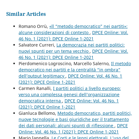
Similar Articles
Romano Orrù,
«ll “metodo democratico” nei partiti»:
alcune considerazioni di contesto
,
DPCE Online: Vol.
46 No. 1 (2021): DPCE Online 1-2021
Salvatore Curreri,
La democrazia nei partiti politici:
nuovi spunti per un tema vecchio
,
DPCE Online: Vol.
46 No. 1 (2021): DPCE Online 1-2021
Pierdomenico Logroscino, Marcello Salerno,
Il metodo
democratico nei partiti e la centralità “in ombra”
dell’output legitimacy
,
DPCE Online: Vol. 46 No. 1
(2021): DPCE Online 1-2021
Carmen Ranalli,
I partiti politici a livello europeo:
verso una complessa genesi dell’organizzazione
democratica interna
,
DPCE Online: Vol. 46 No. 1
(2021): DPCE Online 1-2021
Gianluca Bellomo,
Metodo democratico, partiti politici,
nuove tecnologie e basi giuridiche per il trattamento
dei dati personali: alcuni spunti di riflessione
,
DPCE
Online: Vol. 46 No. 1 (2021): DPCE Online 1-2021
Mario Iannella,
Le Corti e le leggi elettorali. L’uso del