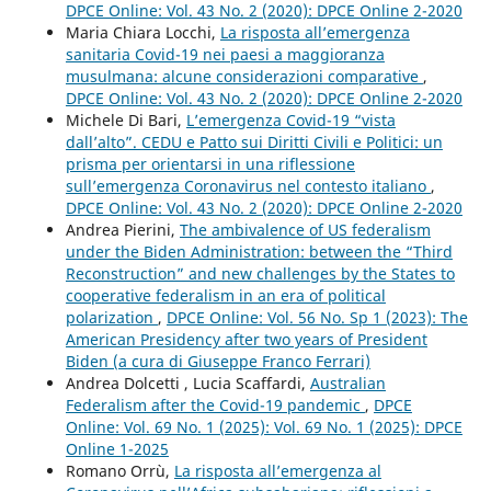
DPCE Online: Vol. 43 No. 2 (2020): DPCE Online 2-2020
Maria Chiara Locchi,
La risposta all’emergenza
sanitaria Covid-19 nei paesi a maggioranza
musulmana: alcune considerazioni comparative
,
DPCE Online: Vol. 43 No. 2 (2020): DPCE Online 2-2020
Michele Di Bari,
L’emergenza Covid-19 “vista
dall’alto”. CEDU e Patto sui Diritti Civili e Politici: un
prisma per orientarsi in una riflessione
sull’emergenza Coronavirus nel contesto italiano
,
DPCE Online: Vol. 43 No. 2 (2020): DPCE Online 2-2020
Andrea Pierini,
The ambivalence of US federalism
under the Biden Administration: between the “Third
Reconstruction” and new challenges by the States to
cooperative federalism in an era of political
polarization
,
DPCE Online: Vol. 56 No. Sp 1 (2023): The
American Presidency after two years of President
Biden (a cura di Giuseppe Franco Ferrari)
Andrea Dolcetti , Lucia Scaffardi,
Australian
Federalism after the Covid-19 pandemic
,
DPCE
Online: Vol. 69 No. 1 (2025): Vol. 69 No. 1 (2025): DPCE
Online 1-2025
Romano Orrù,
La risposta all’emergenza al