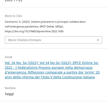
How to Cite
Ceccherini, E. (2022). Sistemi policentrici e principio collaborativo
nell’emergenza pandemica.
DPCE Online
,
54
(Sp).
https://doi.org/10.57660/dpceonline.2022.1695
More Citation Formats
Issue
Vol. 54 No. Sp (2022): Vol 54 No Sp (2022): DPCE Online Sp-
2022 - I Federalizing Process europei nella democrazia
d’emergenza. Riflessioni comparate a partire dai ‘primi’ 20
anni della riforma del Titolo V della Costituzione italiana
Section
Saggi