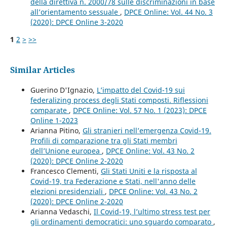
della direttiva n. 2000/78 sulle discriminazioni in base
all’orientamento sessuale
,
DPCE Online: Vol. 44 No. 3
(2020): DPCE Online 3-2020
1
2
>
>>
Similar Articles
Guerino D'Ignazio,
L’impatto del Covid-19 sui
federalizing process degli Stati composti. Riflessioni
comparate
,
DPCE Online: Vol. 57 No. 1 (2023): DPCE
Online 1-2023
Arianna Pitino,
Gli stranieri nell’emergenza Covid-19.
Profili di comparazione tra gli Stati membri
dell’Unione europea
,
DPCE Online: Vol. 43 No. 2
(2020): DPCE Online 2-2020
Francesco Clementi,
Gli Stati Uniti e la risposta al
Covid-19, tra Federazione e Stati, nell'anno delle
elezioni presidenziali
,
DPCE Online: Vol. 43 No. 2
(2020): DPCE Online 2-2020
Arianna Vedaschi,
Il Covid-19, l’ultimo stress test per
gli ordinamenti democratici: uno sguardo comparato
,