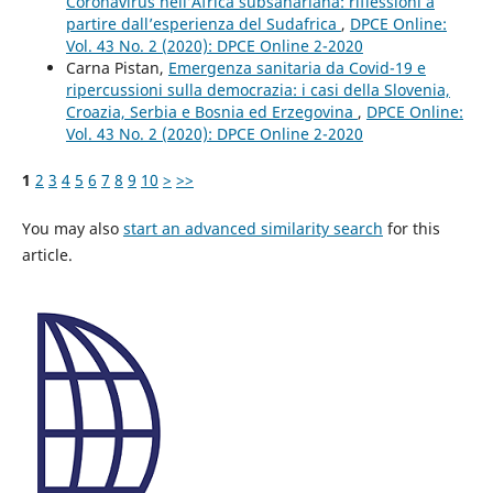
Coronavirus nell’Africa subsahariana: riflessioni a
partire dall’esperienza del Sudafrica
,
DPCE Online:
Vol. 43 No. 2 (2020): DPCE Online 2-2020
Carna Pistan,
Emergenza sanitaria da Covid-19 e
ripercussioni sulla democrazia: i casi della Slovenia,
Croazia, Serbia e Bosnia ed Erzegovina
,
DPCE Online:
Vol. 43 No. 2 (2020): DPCE Online 2-2020
1
2
3
4
5
6
7
8
9
10
>
>>
You may also
start an advanced similarity search
for this
article.