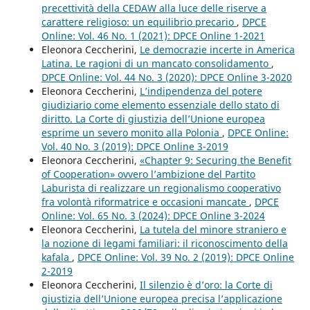
precettività della CEDAW alla luce delle riserve a
carattere religioso: un equilibrio precario
,
DPCE
Online: Vol. 46 No. 1 (2021): DPCE Online 1-2021
Eleonora Ceccherini,
Le democrazie incerte in America
Latina. Le ragioni di un mancato consolidamento
,
DPCE Online: Vol. 44 No. 3 (2020): DPCE Online 3-2020
Eleonora Ceccherini,
L’indipendenza del potere
giudiziario come elemento essenziale dello stato di
diritto. La Corte di giustizia dell’Unione europea
esprime un severo monito alla Polonia
,
DPCE Online:
Vol. 40 No. 3 (2019): DPCE Online 3-2019
Eleonora Ceccherini,
«Chapter 9: Securing the Benefit
of Cooperation» ovvero l’ambizione del Partito
Laburista di realizzare un regionalismo cooperativo
fra volontà riformatrice e occasioni mancate
,
DPCE
Online: Vol. 65 No. 3 (2024): DPCE Online 3-2024
Eleonora Ceccherini,
La tutela del minore straniero e
la nozione di legami familiari: il riconoscimento della
kafala
,
DPCE Online: Vol. 39 No. 2 (2019): DPCE Online
2-2019
Eleonora Ceccherini,
Il silenzio è d’oro: la Corte di
giustizia dell’Unione europea precisa l’applicazione