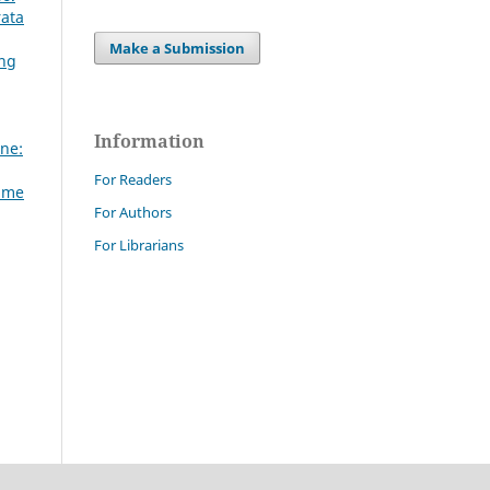
rata
Make a Submission
ing
Information
ne:
For Readers
Same
For Authors
For Librarians