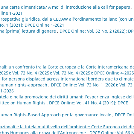
na carta dimenticata? A mo’ di introduzione alla call for papers
,
nline 1-2021
 prospettiva giuridica, dalla CEDAW all’ordinamento italiano (con un
No. 1 (2021): DPCE Online 1-2021
na (prima) lettura di genere
,
DPCE Online: Vol. 52 No. 2 (2022): D
nali: un confronto tra la Corte europea e la Corte interamericana d
2025): Vol. 72 No. 4 (2025): Vol. 72 No. 4 (2025): DPCE Online 4-2025
 for persons displaced across international borders due to climate
d human rights-approach
,
DPCE Online: Vol. 73 No. 1 (2026): Vol. 73
 1-2026
utela e nella promozione dei diritti umani: l’esperienza inglese del
mittee on Human Rights
,
DPCE Online: Vol. 41 No. 4 (2019): DPCE
 Human Rights-Based Approach per la governance locale
,
DPCE Onl
azionali e la tutela multilivello dell’ambiente: Corte Europea dei diri
echos Humanos alla prova dell’Antropocene
,
DPCE Online: Vol. 66 