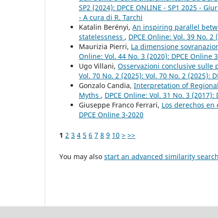
SP2 (2024): DPCE ONLINE - SP1 2025 - Giuris
- A cura di R. Tarchi
Katalin Berényi,
An inspiring parallel bet
statelessness
,
DPCE Online: Vol. 39 No. 2
Maurizia Pierri,
La dimensione sovranazion
Online: Vol. 44 No. 3 (2020): DPCE Online 
Ugo Villani,
Osservazioni conclusive sulle p
Vol. 70 No. 2 (2025): Vol. 70 No. 2 (2025):
Gonzalo Candia,
Interpretation of Region
Myths
,
DPCE Online: Vol. 31 No. 3 (2017):
Giuseppe Franco Ferrari,
Los derechos en 
DPCE Online 3-2020
1
2
3
4
5
6
7
8
9
10
>
>>
You may also
start an advanced similarity searc