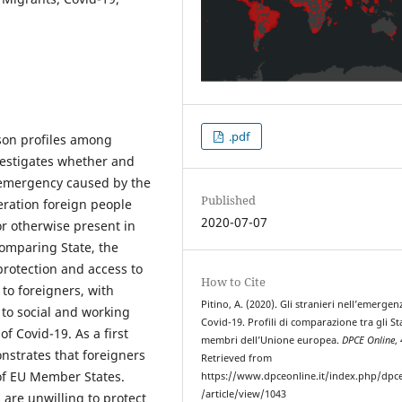
.pdf
son profiles among
vestigates whether and
 emergency caused by the
Published
eration foreign people
2020-07-07
or otherwise present in
comparing State, the
protection and access to
How to Cite
 to foreigners, with
Pitino, A. (2020). Gli stranieri nell’emergen
 to social and working
Covid-19. Profili di comparazione tra gli St
f Covid-19. As a first
membri dell’Unione europea.
DPCE Online
,
nstrates that foreigners
Retrieved from
of EU Member States.
https://www.dpceonline.it/index.php/dpc
/article/view/1043
are unwilling to protect