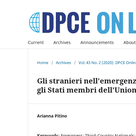
Current
Archives
Announcements
About
Home
/
Archives
/
Vol. 43 No. 2 (2020): DPCE Onli
Gli stranieri nell’emergenz
gli Stati membri dell’Unio
Arianna Pitino
Keywords:
Foreigners; Third-Country Nationals;