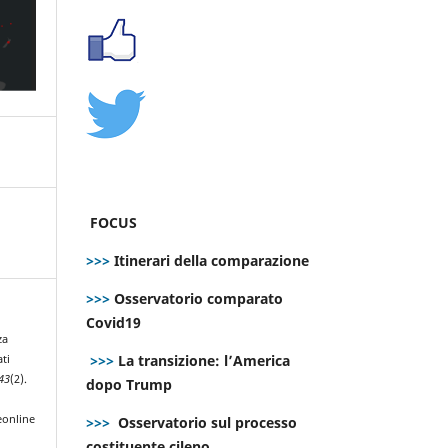
FOCUS
>>>
Itinerari della comparazione
>>>
Osservatorio comparato
Covid19
za
>>>
La transizione: l’America
ati
43
(2).
dopo Trump
eonline
>>>
Osservatorio sul processo
costituente cileno