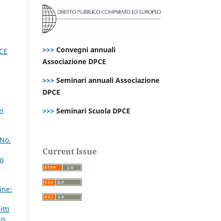
>>>
Convegni annuali
PCE
Associazione DPCE
>>>
Seminari annuali Associazione
DPCE
ei
>>>
Seminari Scuola DPCE
 No.
Current Issue
lo
ine:
tti
No.