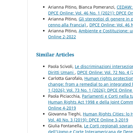
Arianna Pitino, Bianca Pomeranzi,
CEDAW: u
DPCE Online: Vol. 46 No. 1 (2021): DPCE O
Arianna Pitino,
Gli stereotipi di genere in
cenno alla Francia)
,
DPCE Online: Vol. 46 
Arianna Pitino,
Ambiente e Costituzione: u
Online 2-2022
Similar Articles
Paola Scivoli,
Le discriminazioni intersezio
Diritti Umani
,
DPCE Online: Vol. 72 No. 4 (
Carlotta Garofalo,
Human rights protection
change: from a remedial to an integrate
1 (2026): Vol. 73 No. 1 (2026): DPCE Online
Paola Piciacchia,
Parlamenti e Corti nella t
Human Rights Act 1998 e della Joint Com
Online 4-2019
Giovanna Tieghi,
Human Rights Cities: lo
Vol. 40 No. 3 (2019): DPCE Online 3-2019
Giulia Fontanella,
Le Corti regionali sovran
dell’Uomo e Corte Interamericana de Der