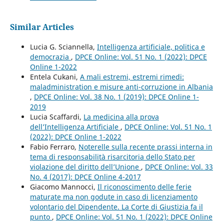
Similar Articles
Lucia G. Sciannella,
Intelligenza artificiale, politica e
democrazia
,
DPCE Online: Vol. 51 No. 1 (2022): DPCE
Online 1-2022
Entela Cukani,
A mali estremi, estremi rimedi:
maladministration e misure anti-corruzione in Albania
,
DPCE Online: Vol. 38 No. 1 (2019): DPCE Online 1-
2019
Lucia Scaffardi,
La medicina alla prova
dell’Intelligenza Artificiale
,
DPCE Online: Vol. 51 No. 1
(2022): DPCE Online 1-2022
Fabio Ferraro,
Noterelle sulla recente prassi interna in
tema di responsabilità risarcitoria dello Stato per
violazione del diritto dell’Unione
,
DPCE Online: Vol. 33
No. 4 (2017): DPCE Online 4-2017
Giacomo Mannocci,
Il riconoscimento delle ferie
maturate ma non godute in caso di licenziamento
volontario del Dipendente. La Corte di Giustizia fa il
punto
,
DPCE Online: Vol. 51 No. 1 (2022): DPCE Online