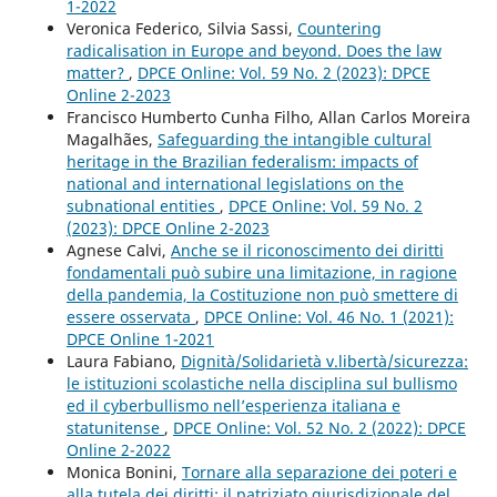
1-2022
Veronica Federico, Silvia Sassi,
Countering
radicalisation in Europe and beyond. Does the law
matter?
,
DPCE Online: Vol. 59 No. 2 (2023): DPCE
Online 2-2023
Francisco Humberto Cunha Filho, Allan Carlos Moreira
Magalhães,
Safeguarding the intangible cultural
heritage in the Brazilian federalism: impacts of
national and international legislations on the
subnational entities
,
DPCE Online: Vol. 59 No. 2
(2023): DPCE Online 2-2023
Agnese Calvi,
Anche se il riconoscimento dei diritti
fondamentali può subire una limitazione, in ragione
della pandemia, la Costituzione non può smettere di
essere osservata
,
DPCE Online: Vol. 46 No. 1 (2021):
DPCE Online 1-2021
Laura Fabiano,
Dignità/Solidarietà v.libertà/sicurezza:
le istituzioni scolastiche nella disciplina sul bullismo
ed il cyberbullismo nell’esperienza italiana e
statunitense
,
DPCE Online: Vol. 52 No. 2 (2022): DPCE
Online 2-2022
Monica Bonini,
Tornare alla separazione dei poteri e
alla tutela dei diritti: il patriziato giurisdizionale del