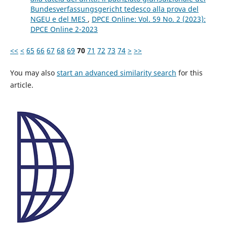
Bundesverfassungsgericht tedesco alla prova del
NGEU e del MES
,
DPCE Online: Vol. 59 No. 2 (2023):
DPCE Online 2-2023
<<
<
65
66
67
68
69
70
71
72
73
74
>
>>
You may also
start an advanced similarity search
for this
article.