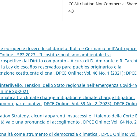
CC Attribution-NonCommercial-Share
4.0
e europeo e doveri di solidarietà. Italia e Germania nell’Antropoc
Online - SP2 2023 - Il costituzionalismo ambientale fra
spettive dal Diritto comparato – A cura di D. Amirante e R. Tarch
”: la Ley de escaños reservados para pueblos originarios e la
enzione costituente cilena
,
DPCE Online: Vol. 46 No. 1 (2021): DPCE
à interlivello. Tensioni dello Stato regionale nell’emergenza Covid-1
Online Sp-2021
imatica tra climate change mitigation e climate change litigation.
umenti partecipativi
,
DPCE Online: Vol. 59 No. 2 (2023): DPCE Onlin
gation Strategy, alcuni apparenti insuccessi e il talento della Corte
ità vale una pronuncia di accoglimento
,
DPCE Online: Vol. 64 No. 2
uzionalità come strumento di democrazia climatica
,
DPCE Online: Vol.