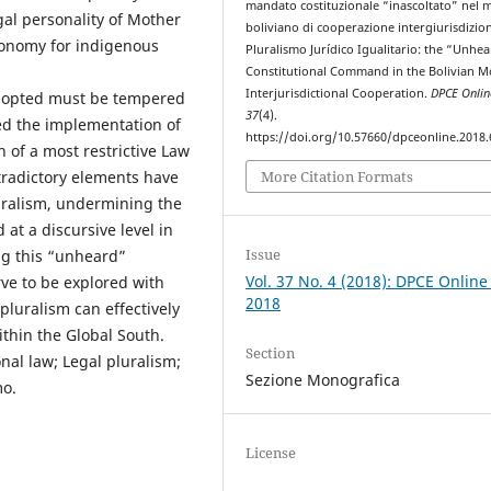
mandato costituzionale “inascoltato” nel 
egal personality of Mother
boliviano di cooperazione intergiurisdizion
tonomy for indigenous
Pluralismo Jurídico Igualitario: the “Unhe
Constitutional Command in the Bolivian M
Interjurisdictional Cooperation.
DPCE Onlin
adopted must be tempered
37
(4).
ted the implementation of
https://doi.org/10.57660/dpceonline.2018.
on of a most restrictive Law
More Citation Formats
tradictory elements have
uralism, undermining the
 at a discursive level in
Issue
ing this “unheard”
Vol. 37 No. 4 (2018): DPCE Online
ve to be explored with
2018
luralism can effectively
ithin the Global South.
Section
nal law; Legal pluralism;
Sezione Monografica
mo.
License