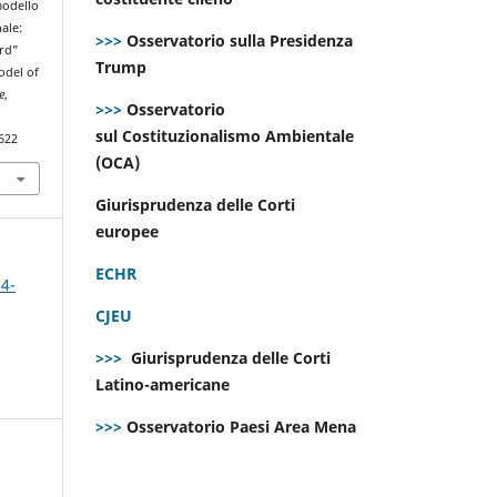
modello
ale:
>>>
Osservatorio sulla Presidenza
ard”
Trump
odel of
e
,
>>>
Osservatorio
sul Costituzionalismo Ambientale
622
(OCA)
Giurisprudenza delle Corti
europee
ECHR
 4-
CJEU
>>>
Giurisprudenza delle Corti
Latino-americane
>>>
Osservatorio Paesi Area Mena