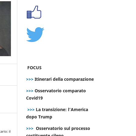
FOCUS
>>>
Itinerari della comparazione
>>>
Osservatorio comparato
Covid19
>>>
La transizione: l’America
dopo Trump
>>>
Osservatorio sul processo
ario: il
costituente cileno