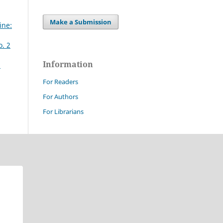
Make a Submission
ine:
o. 2
Information
2
For Readers
For Authors
For Librarians