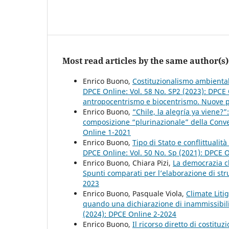
Most read articles by the same author(s)
Enrico Buono,
Costituzionalismo ambiental
DPCE Online: Vol. 58 No. SP2 (2023): DPCE 
antropocentrismo e biocentrismo. Nuove pro
Enrico Buono,
“Chile, la alegría ya viene?
composizione “plurinazionale” della Conv
Online 1-2021
Enrico Buono,
Tipo di Stato e conflittualit
DPCE Online: Vol. 50 No. Sp (2021): DPCE 
Enrico Buono, Chiara Pizi,
La democrazia cl
Spunti comparati per l’elaborazione di str
2023
Enrico Buono, Pasquale Viola,
Climate Liti
quando una dichiarazione di inammissibil
(2024): DPCE Online 2-2024
Enrico Buono,
Il ricorso diretto di costit