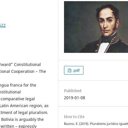
622
nheard” Constitutional
.pdf
tional Cooperation – The
ingua franca for the
Published
nstitutional
2019-01-08
 comparative legal
Latin American region, as
tment of legal pluralism.
How to Cite
Bolivia is arguably the
Buono, E. (2019). Pluralismo jurídico igualit
 written – expressly