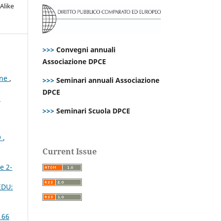
Alike
>>>
Convegni annuali
Associazione DPCE
ene
,
>>>
Seminari annuali Associazione
DPCE
i
>>>
Seminari Scuola DPCE
9
,
Current Issue
e 2-
 EDU:
 66