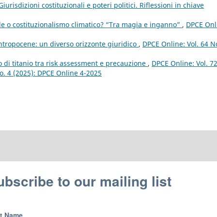
risdizioni costituzionali e poteri politici. Riflessioni in chiave
e o costituzionalismo climatico? “Tra magia e inganno”
,
DPCE Onl
ntropocene: un diverso orizzonte giuridico
,
DPCE Online: Vol. 64 N
o di titanio tra risk assessment e precauzione
,
DPCE Online: Vol. 7
 No. 4 (2025): DPCE Online 4-2025