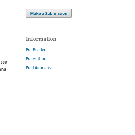
Make a Submission
Information
For Readers
For Authors
assa
For Librarians
Anna