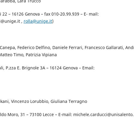
iarabba, Lara Trucco
bi 22 – 16126 Genova – fax 010-20.99.939 – E- mail:
i@unige.it ,
rolla@unige.it
)
 Canepa, Federico Delfino, Daniele Ferrari, Francesco Gallarati, An
Matteo Timo, Patrizia Vipiana
li, P.zza E. Brignole 3A – 16124 Genova – Email:
ukani, Vincenzo Lorubbio, Giuliana Terragno
Aldo Moro, 31 – 73100 Lecce – E-mail: michele.carducci@unisalento.i