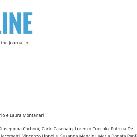
 the Journal
rio e Laura Montanari
 Giuseppina Carboni, Carlo Casonato, Lorenzo Cuocolo, Patrizia De
 Iacometti, Vincenzo Lippolis, Susanna Mancini, Maria Donata Panfo