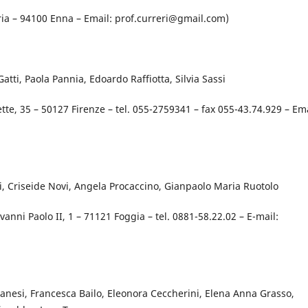
aria – 94100 Enna – Email: prof.curreri@gmail.com)
tti, Paola Pannia, Edoardo Raffiotta, Silvia Sassi
ette, 35 – 50127 Firenze – tel. 055-2759341 – fax 055-43.74.929 – Ema
i, Criseide Novi, Angela Procaccino, Gianpaolo Maria Ruotolo
nni Paolo II, 1 – 71121 Foggia – tel. 0881-58.22.02 – E-mail:
anesi, Francesca Bailo, Eleonora Ceccherini, Elena Anna Grasso,