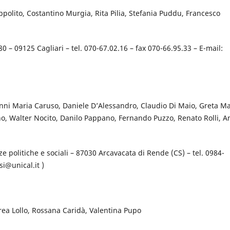
ppolito, Costantino Murgia, Rita Pilia, Stefania Puddu, Francesco
0 – 09125 Cagliari – tel. 070-67.02.16 – fax 070-66.95.33 – E-mail:
nni Maria Caruso, Daniele D’Alessandro, Claudio Di Maio, Greta M
o, Walter Nocito, Danilo Pappano, Fernando Puzzo, Renato Rolli, 
ze politiche e sociali – 87030 Arcavacata di Rende (CS) – tel. 0984-
i@unical.it )
rea Lollo, Rossana Caridà, Valentina Pupo