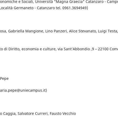
Economiche e Sociali, Università "Magna Graecia" Catanzaro - Camp
 Località Germaneto - Catanzaro tel. 0961.3694949)
osa, Gabriella Mangione, Lino Panzeri, Alice Stevanato, Luigi Testa
to di Diritto, economia e culture, via Sant’Abbondio ,9 – 22100 Com
 Pepe
imaria.pepe@uniecampus.it)
o Caggia, Salvatore Curreri, Fausto Vecchio