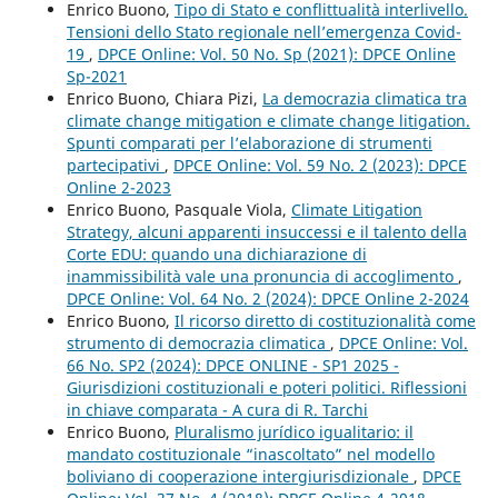
Enrico Buono,
Tipo di Stato e conflittualità interlivello.
Tensioni dello Stato regionale nell’emergenza Covid-
19
,
DPCE Online: Vol. 50 No. Sp (2021): DPCE Online
Sp-2021
Enrico Buono, Chiara Pizi,
La democrazia climatica tra
climate change mitigation e climate change litigation.
Spunti comparati per l’elaborazione di strumenti
partecipativi
,
DPCE Online: Vol. 59 No. 2 (2023): DPCE
Online 2-2023
Enrico Buono, Pasquale Viola,
Climate Litigation
Strategy, alcuni apparenti insuccessi e il talento della
Corte EDU: quando una dichiarazione di
inammissibilità vale una pronuncia di accoglimento
,
DPCE Online: Vol. 64 No. 2 (2024): DPCE Online 2-2024
Enrico Buono,
Il ricorso diretto di costituzionalità come
strumento di democrazia climatica
,
DPCE Online: Vol.
66 No. SP2 (2024): DPCE ONLINE - SP1 2025 -
Giurisdizioni costituzionali e poteri politici. Riflessioni
in chiave comparata - A cura di R. Tarchi
Enrico Buono,
Pluralismo jurídico igualitario: il
mandato costituzionale “inascoltato” nel modello
boliviano di cooperazione intergiurisdizionale
,
DPCE