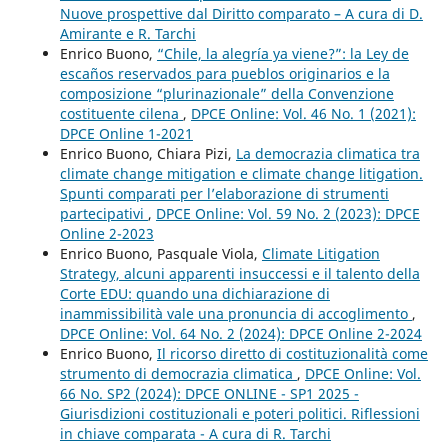
Nuove prospettive dal Diritto comparato – A cura di D.
Amirante e R. Tarchi
Enrico Buono,
“Chile, la alegría ya viene?”: la Ley de
escaños reservados para pueblos originarios e la
composizione “plurinazionale” della Convenzione
costituente cilena
,
DPCE Online: Vol. 46 No. 1 (2021):
DPCE Online 1-2021
Enrico Buono, Chiara Pizi,
La democrazia climatica tra
climate change mitigation e climate change litigation.
Spunti comparati per l’elaborazione di strumenti
partecipativi
,
DPCE Online: Vol. 59 No. 2 (2023): DPCE
Online 2-2023
Enrico Buono, Pasquale Viola,
Climate Litigation
Strategy, alcuni apparenti insuccessi e il talento della
Corte EDU: quando una dichiarazione di
inammissibilità vale una pronuncia di accoglimento
,
DPCE Online: Vol. 64 No. 2 (2024): DPCE Online 2-2024
Enrico Buono,
Il ricorso diretto di costituzionalità come
strumento di democrazia climatica
,
DPCE Online: Vol.
66 No. SP2 (2024): DPCE ONLINE - SP1 2025 -
Giurisdizioni costituzionali e poteri politici. Riflessioni
in chiave comparata - A cura di R. Tarchi