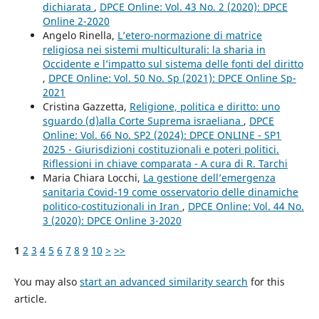
dichiarata
,
DPCE Online: Vol. 43 No. 2 (2020): DPCE
Online 2-2020
Angelo Rinella,
L’etero-normazione di matrice
religiosa nei sistemi multiculturali: la sharia in
Occidente e l’impatto sul sistema delle fonti del diritto
,
DPCE Online: Vol. 50 No. Sp (2021): DPCE Online Sp-
2021
Cristina Gazzetta,
Religione, politica e diritto: uno
sguardo (d)alla Corte Suprema israeliana
,
DPCE
Online: Vol. 66 No. SP2 (2024): DPCE ONLINE - SP1
2025 - Giurisdizioni costituzionali e poteri politici.
Riflessioni in chiave comparata - A cura di R. Tarchi
Maria Chiara Locchi,
La gestione dell’emergenza
sanitaria Covid-19 come osservatorio delle dinamiche
politico-costituzionali in Iran
,
DPCE Online: Vol. 44 No.
3 (2020): DPCE Online 3-2020
1
2
3
4
5
6
7
8
9
10
>
>>
You may also
start an advanced similarity search
for this
article.