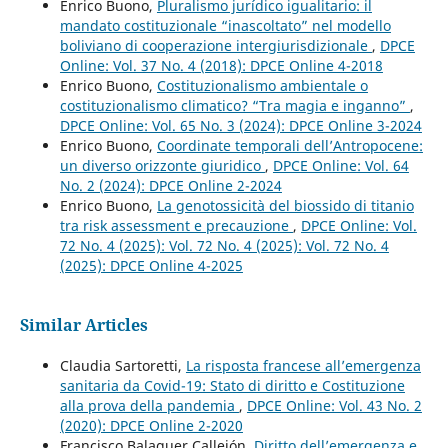
Enrico Buono,
Pluralismo jurídico igualitario: il
mandato costituzionale “inascoltato” nel modello
boliviano di cooperazione intergiurisdizionale
,
DPCE
Online: Vol. 37 No. 4 (2018): DPCE Online 4-2018
Enrico Buono,
Costituzionalismo ambientale o
costituzionalismo climatico? “Tra magia e inganno”
,
DPCE Online: Vol. 65 No. 3 (2024): DPCE Online 3-2024
Enrico Buono,
Coordinate temporali dell’Antropocene:
un diverso orizzonte giuridico
,
DPCE Online: Vol. 64
No. 2 (2024): DPCE Online 2-2024
Enrico Buono,
La genotossicità del biossido di titanio
tra risk assessment e precauzione
,
DPCE Online: Vol.
72 No. 4 (2025): Vol. 72 No. 4 (2025): Vol. 72 No. 4
(2025): DPCE Online 4-2025
Similar Articles
Claudia Sartoretti,
La risposta francese all’emergenza
sanitaria da Covid-19: Stato di diritto e Costituzione
alla prova della pandemia
,
DPCE Online: Vol. 43 No. 2
(2020): DPCE Online 2-2020
Francisco Balaguer Callejón,
Diritto dell’emergenza e