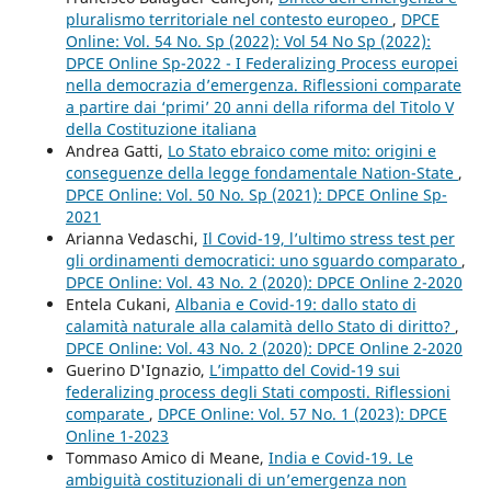
pluralismo territoriale nel contesto europeo
,
DPCE
Online: Vol. 54 No. Sp (2022): Vol 54 No Sp (2022):
DPCE Online Sp-2022 - I Federalizing Process europei
nella democrazia d’emergenza. Riflessioni comparate
a partire dai ‘primi’ 20 anni della riforma del Titolo V
della Costituzione italiana
Andrea Gatti,
Lo Stato ebraico come mito: origini e
conseguenze della legge fondamentale Nation-State
,
DPCE Online: Vol. 50 No. Sp (2021): DPCE Online Sp-
2021
Arianna Vedaschi,
Il Covid-19, l’ultimo stress test per
gli ordinamenti democratici: uno sguardo comparato
,
DPCE Online: Vol. 43 No. 2 (2020): DPCE Online 2-2020
Entela Cukani,
Albania e Covid-19: dallo stato di
calamità naturale alla calamità dello Stato di diritto?
,
DPCE Online: Vol. 43 No. 2 (2020): DPCE Online 2-2020
Guerino D'Ignazio,
L’impatto del Covid-19 sui
federalizing process degli Stati composti. Riflessioni
comparate
,
DPCE Online: Vol. 57 No. 1 (2023): DPCE
Online 1-2023
Tommaso Amico di Meane,
India e Covid-19. Le
ambiguità costituzionali di un’emergenza non