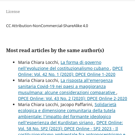
License
CC Attribution-NonCommercial-ShareAlike 4.0
Most read articles by the same author(s)
Maria Chiara Locchi,
La forma di governo
nell’evoluzione del costituzionalismo cubano
,
DPCE
Online: Vol. 42 No. 1 (2020): DPCE Online 1-2020
Maria Chiara Locchi,
La risposta all’emergenza
sanitaria Covid-19 nei paesi a maggioranza
musulmana: alcune considerazioni comparative
,
DPCE Online: Vol. 43 No. 2 (2020): DPCE Online 2-2020
Maria Chiara Locchi, Jacopo Paffarini,
Solidarietà
ecologica e dimensione comunitaria della tutela
ambientale: l’impatto del formante ideologico
nell’esperienza del Kurdistan siriano
,
DPCE Online:
Vol. 58 No. SP2 (2023): DPCE Online - SP2 2023 - Il
costituzionalismo ambientale fra antropocentrismo e