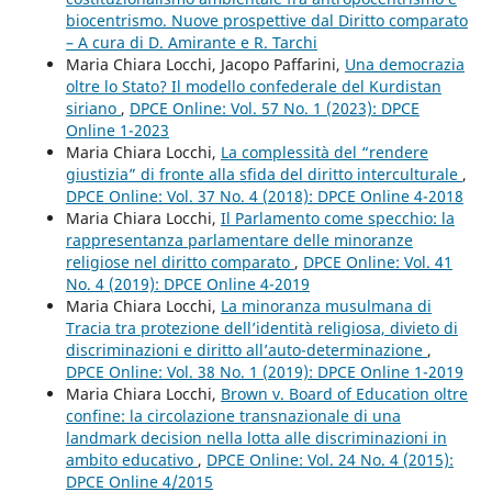
biocentrismo. Nuove prospettive dal Diritto comparato
– A cura di D. Amirante e R. Tarchi
Maria Chiara Locchi, Jacopo Paffarini,
Una democrazia
oltre lo Stato? Il modello confederale del Kurdistan
siriano
,
DPCE Online: Vol. 57 No. 1 (2023): DPCE
Online 1-2023
Maria Chiara Locchi,
La complessità del “rendere
giustizia” di fronte alla sfida del diritto interculturale
,
DPCE Online: Vol. 37 No. 4 (2018): DPCE Online 4-2018
Maria Chiara Locchi,
Il Parlamento come specchio: la
rappresentanza parlamentare delle minoranze
religiose nel diritto comparato
,
DPCE Online: Vol. 41
No. 4 (2019): DPCE Online 4-2019
Maria Chiara Locchi,
La minoranza musulmana di
Tracia tra protezione dell’identità religiosa, divieto di
discriminazioni e diritto all’auto-determinazione
,
DPCE Online: Vol. 38 No. 1 (2019): DPCE Online 1-2019
Maria Chiara Locchi,
Brown v. Board of Education oltre
confine: la circolazione transnazionale di una
landmark decision nella lotta alle discriminazioni in
ambito educativo
,
DPCE Online: Vol. 24 No. 4 (2015):
DPCE Online 4/2015