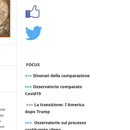
FOCUS
>>>
Itinerari della comparazione
>>>
Osservatorio comparato
Covid19
>>>
La transizione: l’America
iale
dopo Trump
ppi
n
>>>
Osservatorio sul processo
ent
costituente cileno