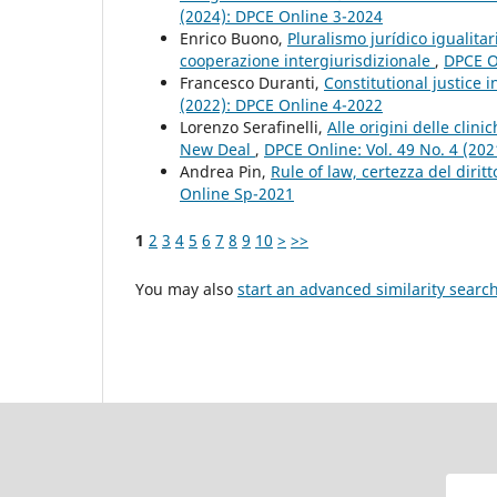
(2024): DPCE Online 3-2024
Enrico Buono,
Pluralismo jurídico igualitar
cooperazione intergiurisdizionale
,
DPCE On
Francesco Duranti,
Constitutional justice i
(2022): DPCE Online 4-2022
Lorenzo Serafinelli,
Alle origini delle clin
New Deal
,
DPCE Online: Vol. 49 No. 4 (20
Andrea Pin,
Rule of law, certezza del dirit
Online Sp-2021
1
2
3
4
5
6
7
8
9
10
>
>>
You may also
start an advanced similarity searc