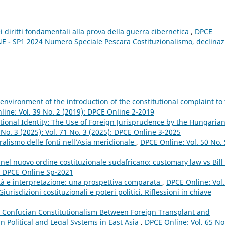
ei diritti fondamentali alla prova della guerra cibernetica
,
DPCE
NE - SP1 2024 Numero Speciale Pescara Costituzionalismo, declinaz
 environment of the introduction of the constitutional complaint to
ine: Vol. 39 No. 2 (2019): DPCE Online 2-2019
ional Identity: The Use of Foreign Jurisprudence by the Hungaria
 No. 3 (2025): Vol. 71 No. 3 (2025): DPCE Online 3-2025
ralismo delle fonti nell’Asia meridionale
,
DPCE Online: Vol. 50 No.
nel nuovo ordine costituzionale sudafricano: customary law vs Bill 
): DPCE Online Sp-2021
ità e interpretazione: una prospettiva comparata
,
DPCE Online: Vol.
risdizioni costituzionali e poteri politici. Riflessioni in chiave
 Confucian Constitutionalism Between Foreign Transplant and
in Political and Legal Systems in East Asia
,
DPCE Online: Vol. 65 No