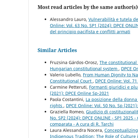
Most read articles by the same author(s)
Alessandro Lauro,
Vulnerabilità e tutela d
Online: Vol. 63 No. SP1 (2024): DPCE ONLI
del principio pacifista e conflitti armati
Similar Articles
Fruzsina Gárdos-Orosz,
The constitutional
Hungarian constitutional system
,
DPCE Onl
Valerio Lubello,
From Human Dignity to Nat
Constitutional Court
,
DPCE Online: Vol. 71
Carmine Petteruti,
Formanti giuridici e plu
(2021): DPCE Online Sp-2021
Paola Costantini,
La posizione della donna 
rights
,
DPCE Online: Vol. 50 No. Sp (2021
Graziella Romeo,
Giudizio di costituzional
No. SP2 (2024): DPCE ONLINE - SP1 2025 - Giu
comparata - A cura di R. Tarchi
Laura Alessandra Nocera,
Conceptualizing
Indigenous Tradition: The Role of Culture 