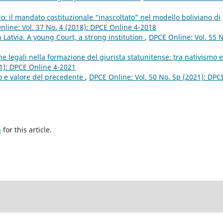
io: il mandato costituzionale “inascoltato” nel modello boliviano di
line: Vol. 37 No. 4 (2018): DPCE Online 4-2018
n Latvia. A young Court, a strong institution
,
DPCE Online: Vol. 55 N
iche legali nella formazione del giurista statunitense: tra nativismo e
21): DPCE Online 4-2021
to e valore del precedente
,
DPCE Online: Vol. 50 No. Sp (2021): DPC
h
for this article.