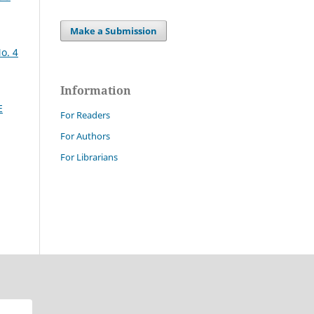
Make a Submission
o. 4
Information
E
For Readers
For Authors
For Librarians