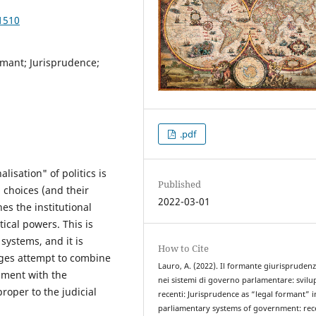
1510
mant; Jurisprudence;
.pdf
lisation" of politics is
Published
l choices (and their
2022-03-01
s the institutional
ical powers. This is
 systems, and it is
How to Cite
dges attempt to combine
Lauro, A. (2022). Il formante giurisprudenz
rnment with the
nei sistemi di governo parlamentare: svilu
roper to the judicial
recenti: Jurisprudence as “legal formant” i
parliamentary systems of government: rec