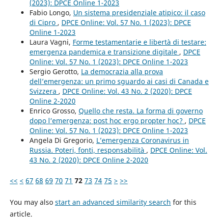
(2023): DPCE Online 1-2023
Fabio Longo,
Un sistema presidenziale atipico: il caso
di Cipro
,
DPCE Online: Vol. 57 No. 1 (2023): DPCE
Online 1-2023
Laura Vagni,
Forme testamentarie e libertà di testare:
emergenza pandemica e transizione digitale
,
DPCE
Online: Vol. 57 No. 1 (2023): DPCE Online 1-2023
Sergio Gerotto,
La democrazia alla prova
dell’emergenza: un primo sguardo ai casi di Canada e
Svizzera
,
DPCE Online: Vol. 43 No. 2 (2020): DPCE
Online 2-2020
Enrico Grosso,
Quello che resta. La forma di governo
dopo l’emergenza: post hoc ergo propter hoc?
,
DPCE
Online: Vol. 57 No. 1 (2023): DPCE Online 1-2023
Angela Di Gregorio,
L’emergenza Coronavirus in
Russia. Poteri, fonti, responsabilità
,
DPCE Online: Vol.
43 No. 2 (2020): DPCE Online 2-2020
<<
<
67
68
69
70
71
72
73
74
75
>
>>
You may also
start an advanced similarity search
for this
article.