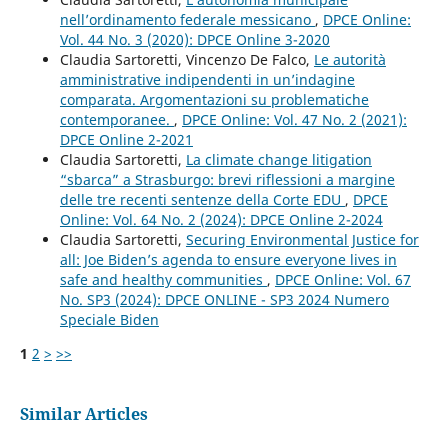
nell’ordinamento federale messicano
,
DPCE Online:
Vol. 44 No. 3 (2020): DPCE Online 3-2020
Claudia Sartoretti, Vincenzo De Falco,
Le autorità
amministrative indipendenti in un’indagine
comparata. Argomentazioni su problematiche
contemporanee.
,
DPCE Online: Vol. 47 No. 2 (2021):
DPCE Online 2-2021
Claudia Sartoretti,
La climate change litigation
“sbarca” a Strasburgo: brevi riflessioni a margine
delle tre recenti sentenze della Corte EDU
,
DPCE
Online: Vol. 64 No. 2 (2024): DPCE Online 2-2024
Claudia Sartoretti,
Securing Environmental Justice for
all: Joe Biden’s agenda to ensure everyone lives in
safe and healthy communities
,
DPCE Online: Vol. 67
No. SP3 (2024): DPCE ONLINE - SP3 2024 Numero
Speciale Biden
1
2
>
>>
Similar Articles