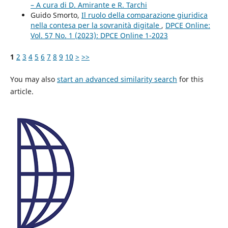
– A cura di D. Amirante e R. Tarchi
Guido Smorto,
Il ruolo della comparazione giuridica
nella contesa per la sovranità digitale
,
DPCE Online:
Vol. 57 No. 1 (2023): DPCE Online 1-2023
1
2
3
4
5
6
7
8
9
10
>
>>
You may also
start an advanced similarity search
for this
article.