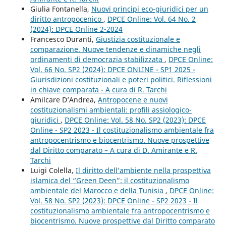
Giulia Fontanella,
Nuovi principi eco-giuridici per un
diritto antropocenico
,
DPCE Online: Vol. 64 No. 2
(2024): DPCE Online 2-2024
Francesco Duranti,
Giustizia costituzionale e
comparazione. Nuove tendenze e dinamiche negli
ordinamenti di democrazia stabilizzata
,
DPCE Online:
Vol. 66 No. SP2 (2024): DPCE ONLINE - SP1 2025 -
Giurisdizioni costituzionali e poteri politici. Riflessioni
in chiave comparata - A cura di R. Tarchi
Amilcare D’Andrea,
Antropocene e nuovi
costituzionalismi ambientali: profili assiologico-
giuridici
,
DPCE Online: Vol. 58 No. SP2 (2023): DPCE
Online - SP2 2023 - Il costituzionalismo ambientale fra
antropocentrismo e biocentrismo. Nuove prospettive
dal Diritto comparato – A cura di D. Amirante e R.
Tarchi
Luigi Colella,
Il diritto dell’ambiente nella prospettiva
islamica del “Green Deen”: il costituzionalismo
ambientale del Marocco e della Tunisia
,
DPCE Online:
Vol. 58 No. SP2 (2023): DPCE Online - SP2 2023 - Il
costituzionalismo ambientale fra antropocentrismo e
biocentrismo. Nuove prospettive dal Diritto comparato