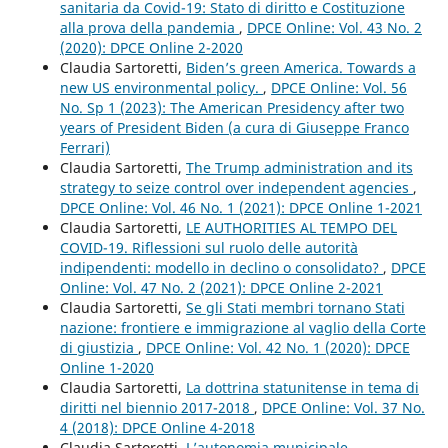
sanitaria da Covid-19: Stato di diritto e Costituzione
alla prova della pandemia
,
DPCE Online: Vol. 43 No. 2
(2020): DPCE Online 2-2020
Claudia Sartoretti,
Biden’s green America. Towards a
new US environmental policy.
,
DPCE Online: Vol. 56
No. Sp 1 (2023): The American Presidency after two
years of President Biden (a cura di Giuseppe Franco
Ferrari)
Claudia Sartoretti,
The Trump administration and its
strategy to seize control over independent agencies
,
DPCE Online: Vol. 46 No. 1 (2021): DPCE Online 1-2021
Claudia Sartoretti,
LE AUTHORITIES AL TEMPO DEL
COVID-19. Riflessioni sul ruolo delle autorità
indipendenti: modello in declino o consolidato?
,
DPCE
Online: Vol. 47 No. 2 (2021): DPCE Online 2-2021
Claudia Sartoretti,
Se gli Stati membri tornano Stati
nazione: frontiere e immigrazione al vaglio della Corte
di giustizia
,
DPCE Online: Vol. 42 No. 1 (2020): DPCE
Online 1-2020
Claudia Sartoretti,
La dottrina statunitense in tema di
diritti nel biennio 2017-2018
,
DPCE Online: Vol. 37 No.
4 (2018): DPCE Online 4-2018
Claudia Sartoretti,
L’autonomia municipale