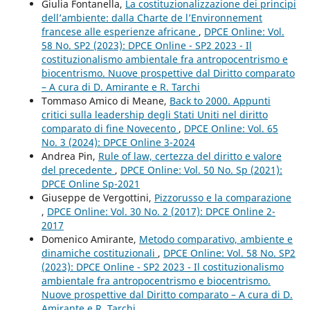
Giulia Fontanella,
La costituzionalizzazione dei principi
dell’ambiente: dalla Charte de l’Environnement
francese alle esperienze africane
,
DPCE Online: Vol.
58 No. SP2 (2023): DPCE Online - SP2 2023 - Il
costituzionalismo ambientale fra antropocentrismo e
biocentrismo. Nuove prospettive dal Diritto comparato
– A cura di D. Amirante e R. Tarchi
Tommaso Amico di Meane,
Back to 2000. Appunti
critici sulla leadership degli Stati Uniti nel diritto
comparato di fine Novecento
,
DPCE Online: Vol. 65
No. 3 (2024): DPCE Online 3-2024
Andrea Pin,
Rule of law, certezza del diritto e valore
del precedente
,
DPCE Online: Vol. 50 No. Sp (2021):
DPCE Online Sp-2021
Giuseppe de Vergottini,
Pizzorusso e la comparazione
,
DPCE Online: Vol. 30 No. 2 (2017): DPCE Online 2-
2017
Domenico Amirante,
Metodo comparativo, ambiente e
dinamiche costituzionali
,
DPCE Online: Vol. 58 No. SP2
(2023): DPCE Online - SP2 2023 - Il costituzionalismo
ambientale fra antropocentrismo e biocentrismo.
Nuove prospettive dal Diritto comparato – A cura di D.
Amirante e R. Tarchi