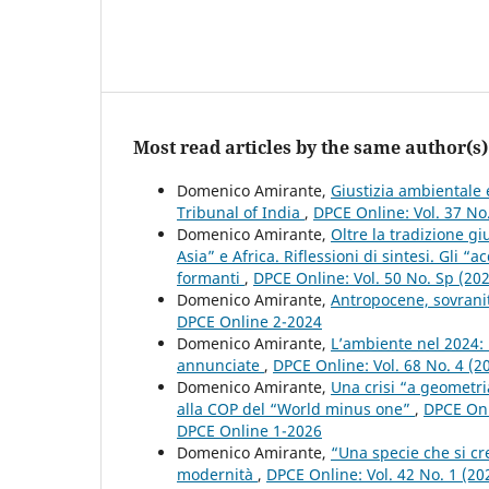
Most read articles by the same author(s)
Domenico Amirante,
Giustizia ambientale 
Tribunal of India
,
DPCE Online: Vol. 37 No
Domenico Amirante,
Oltre la tradizione gi
Asia” e Africa. Riflessioni di sintesi. Gli 
formanti
,
DPCE Online: Vol. 50 No. Sp (20
Domenico Amirante,
Antropocene, sovranit
DPCE Online 2-2024
Domenico Amirante,
L’ambiente nel 2024: 
annunciate
,
DPCE Online: Vol. 68 No. 4 (
Domenico Amirante,
Una crisi “a geometri
alla COP del “World minus one”
,
DPCE Onli
DPCE Online 1-2026
Domenico Amirante,
“Una specie che si cr
modernità
,
DPCE Online: Vol. 42 No. 1 (2