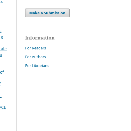
24
Make a Submission
E
 e
Information
For Readers
tale
mo
For Authors
For Librarians
of
E
e
,
PCE