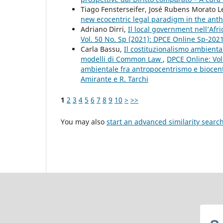
Tiago Fensterseifer, José Rubens Morato L
new ecocentric legal paradigm in the an
Adriano Dirri,
Il local government nell’Afr
Vol. 50 No. Sp (2021): DPCE Online Sp-202
Carla Bassu,
Il costituzionalismo ambiental
modelli di Common Law
,
DPCE Online: Vol.
ambientale fra antropocentrismo e biocent
Amirante e R. Tarchi
1
2
3
4
5
6
7
8
9
10
>
>>
You may also
start an advanced similarity searc