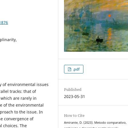
1876
plinarity,
.pdf
y of environmental issues
Published
lel tracks: that of
2023-05-31
 which are rarely in
e of the environmental
pproach to the issue. In
How to Cite
he convergence of
Amirante, D. (2023). Metodo comparativo,
al choices. The