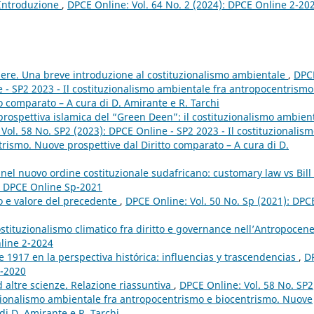
Introduzione
,
DPCE Online: Vol. 64 No. 2 (2024): DPCE Online 2-20
apere. Una breve introduzione al costituzionalismo ambientale
,
DPC
e - SP2 2023 - Il costituzionalismo ambientale fra antropocentrismo
o comparato – A cura di D. Amirante e R. Tarchi
a prospettiva islamica del “Green Deen”: il costituzionalismo ambien
Vol. 58 No. SP2 (2023): DPCE Online - SP2 2023 - Il costituzionalis
rismo. Nuove prospettive dal Diritto comparato – A cura di D.
nel nuovo ordine costituzionale sudafricano: customary law vs Bill 
): DPCE Online Sp-2021
to e valore del precedente
,
DPCE Online: Vol. 50 No. Sp (2021): DPC
ostituzionalismo climatico fra diritto e governance nell’Antropocen
nline 2-2024
 1917 en la perspectiva histórica: influencias y trascendencias
,
D
3-2020
ed altre scienze. Relazione riassuntiva
,
DPCE Online: Vol. 58 No. SP2
tuzionalismo ambientale fra antropocentrismo e biocentrismo. Nuove
di D. Amirante e R. Tarchi