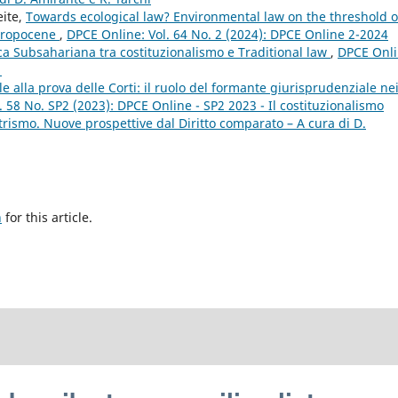
eite,
Towards ecological law? Environmental law on the threshold o
thropocene
,
DPCE Online: Vol. 64 No. 2 (2024): DPCE Online 2-2024
ica Subsahariana tra costituzionalismo e Traditional law
,
DPCE Onli
1
e alla prova delle Corti: il ruolo del formante giurisprudenziale ne
 58 No. SP2 (2023): DPCE Online - SP2 2023 - Il costituzionalismo
rismo. Nuove prospettive dal Diritto comparato – A cura di D.
h
for this article.