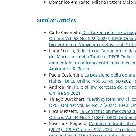
Domenico Amirante, Milena Petters Melo,
Similar Articles
Carlo Casonato,
Diritto e altre forme di s
Online: Vol. 58 No. SP2 (2023): DPCE Onlin
biocentrismo. Nuove prospettive dal Diritt
Luigi Colella,
Il diritto dell’ambiente nell
del Marocco e della Tunisia
,
DPCE Online: 
ambientale fra antropocentrismo e biocent
Amirante e R. Tarchi
Paola Costantini,
La posizione della donna 
rights
,
DPCE Online: Vol. 50 No. Sp (2021
Andrea Pin,
Rule of law, certezza del dirit
Online Sp-2021
Thiago Burckhart,
“Earth system law”: il c
DPCE Online: Vol. 64 No. 2 (2024): DPCE O
Luca Mezzetti,
La Constitución mexicana de
Online: Vol. 44 No. 3 (2020): DPCE Online 
Saverio F. Regasto,
L’ambiente tra diritti 
(2023): DPCE Online - SP2 2023 - Il costi
prospettive dal Diritto comparato – A cura 