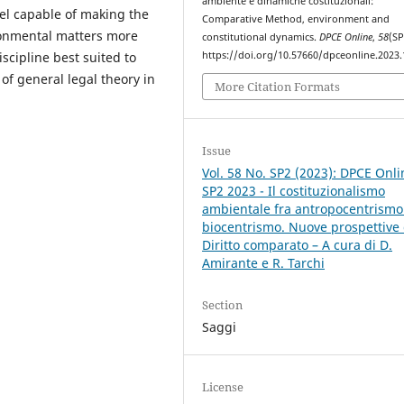
ambiente e dinamiche costituzionali:
vel capable of making the
Comparative Method, environment and
ironmental matters more
constitutional dynamics.
DPCE Online
,
58
(SP
scipline best suited to
https://doi.org/10.57660/dpceonline.2023
f general legal theory in
More Citation Formats
Issue
Vol. 58 No. SP2 (2023): DPCE Onli
SP2 2023 - Il costituzionalismo
ambientale fra antropocentrismo
biocentrismo. Nuove prospettive 
Diritto comparato – A cura di D.
Amirante e R. Tarchi
Section
Saggi
License