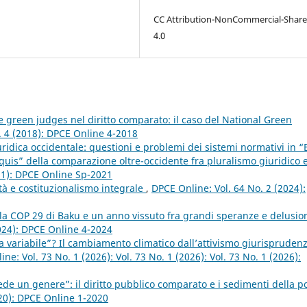
CC Attribution-NonCommercial-Share
4.0
e green judges nel diritto comparato: il caso del National Green
. 4 (2018): DPCE Online 4-2018
uridica occidentale: questioni e problemi dei sistemi normativi in “
“acquis” della comparazione oltre-occidente fra pluralismo giuridico 
21): DPCE Online Sp-2021
à e costituzionalismo integrale
,
DPCE Online: Vol. 64 No. 2 (2024):
la COP 29 di Baku e un anno vissuto fra grandi speranze e delusio
2024): DPCE Online 4-2024
a variabile”? Il cambiamento climatico dall’attivismo giurisprudenz
ne: Vol. 73 No. 1 (2026): Vol. 73 No. 1 (2026): Vol. 73 No. 1 (2026):
ede un genere”: il diritto pubblico comparato e i sedimenti della p
020): DPCE Online 1-2020