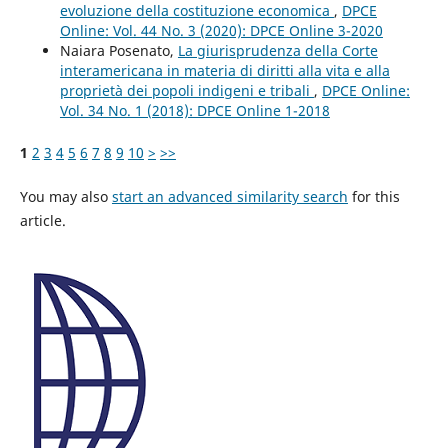
evoluzione della costituzione economica
,
DPCE
Online: Vol. 44 No. 3 (2020): DPCE Online 3-2020
Naiara Posenato,
La giurisprudenza della Corte
interamericana in materia di diritti alla vita e alla
proprietà dei popoli indigeni e tribali
,
DPCE Online:
Vol. 34 No. 1 (2018): DPCE Online 1-2018
1
2
3
4
5
6
7
8
9
10
>
>>
You may also
start an advanced similarity search
for this
article.