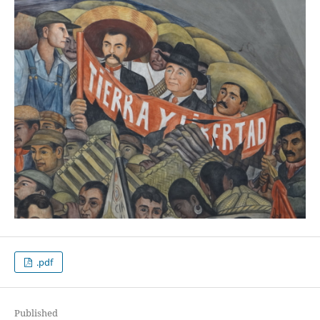
.pdf
Published