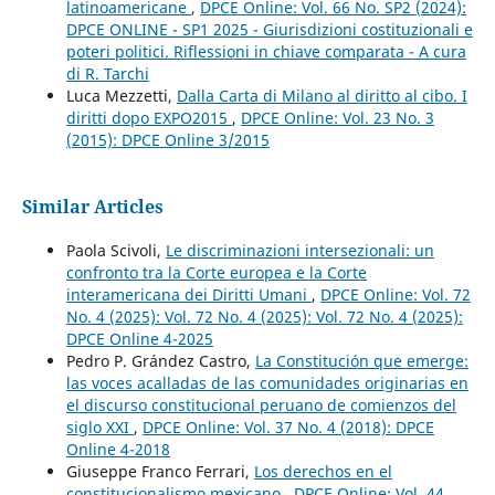
latinoamericane
,
DPCE Online: Vol. 66 No. SP2 (2024):
DPCE ONLINE - SP1 2025 - Giurisdizioni costituzionali e
poteri politici. Riflessioni in chiave comparata - A cura
di R. Tarchi
Luca Mezzetti,
Dalla Carta di Milano al diritto al cibo. I
diritti dopo EXPO2015
,
DPCE Online: Vol. 23 No. 3
(2015): DPCE Online 3/2015
Similar Articles
Paola Scivoli,
Le discriminazioni intersezionali: un
confronto tra la Corte europea e la Corte
interamericana dei Diritti Umani
,
DPCE Online: Vol. 72
No. 4 (2025): Vol. 72 No. 4 (2025): Vol. 72 No. 4 (2025):
DPCE Online 4-2025
Pedro P. Grández Castro,
La Constitución que emerge:
las voces acalladas de las comunidades originarias en
el discurso constitucional peruano de comienzos del
siglo XXI
,
DPCE Online: Vol. 37 No. 4 (2018): DPCE
Online 4-2018
Giuseppe Franco Ferrari,
Los derechos en el
constitucionalismo mexicano
,
DPCE Online: Vol. 44