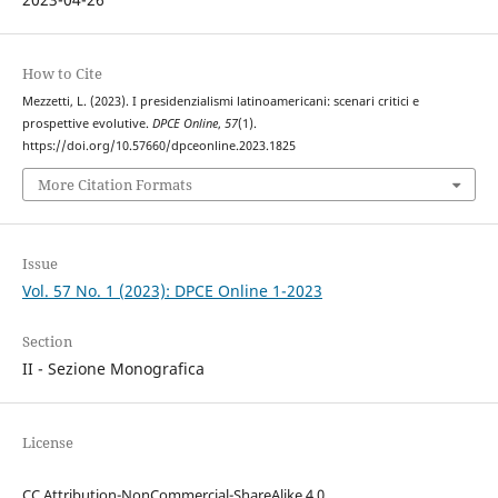
How to Cite
Mezzetti, L. (2023). I presidenzialismi latinoamericani: scenari critici e
prospettive evolutive.
DPCE Online
,
57
(1).
https://doi.org/10.57660/dpceonline.2023.1825
More Citation Formats
Issue
Vol. 57 No. 1 (2023): DPCE Online 1-2023
Section
II - Sezione Monografica
License
CC Attribution-NonCommercial-ShareAlike 4.0