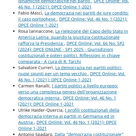
dinamiche democratiche nei partiti
,
DPCE Online: Vol.
46 No. 1 (2021): DPCE Online 1-2021
Fabio Masci,
La democrazia nei partiti de iure condito:
il caso portoghese
,
DPCE Online: Vol. 46 No. 1 (2021):
DPCE Online 1-2021
Rosa Iannaccone,
La rielezione del Capo dello Stato in
America Latina: quando la giustizia costituzionale
rafforza la Presidenza
,
DPCE Online: Vol. 66 No. SP2
(2024): DPCE ONLINE - SP1 2025 - Giurisdizioni
costituzionali e poteri politici. Riflessioni in chiave
comparata - A cura di R. Tarchi
Salvatore Curreri,
La democrazia nei partiti politici:
nuovi spunti per un tema vecchio
,
DPCE Online: Vol.
46 No. 1 (2021): DPCE Online 1-2021
Carmen Ranalli,
I partiti politici a livello europeo:
verso una complessa genesi dell’organizzazione
democratica interna
,
DPCE Online: Vol. 46 No. 1
(2021): DPCE Online 1-2021
Ulrike Haider-Quercia,
I profili costituzionali della
democrazia interna ai partiti in Germania ed in
Austria
,
DPCE Online: Vol. 46 No. 1 (2021): DPCE
Online 1-2021
Antonio Spadaro,
Dalla “democrazia costituzionale”