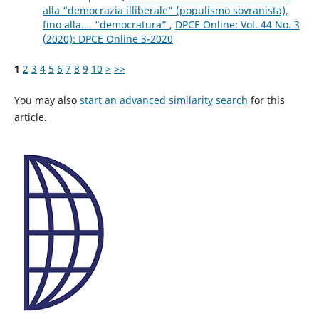
alla “democrazia illiberale” (populismo sovranista),
fino alla…. “democratura”
,
DPCE Online: Vol. 44 No. 3
(2020): DPCE Online 3-2020
1
2
3
4
5
6
7
8
9
10
>
>>
You may also
start an advanced similarity search
for this
article.