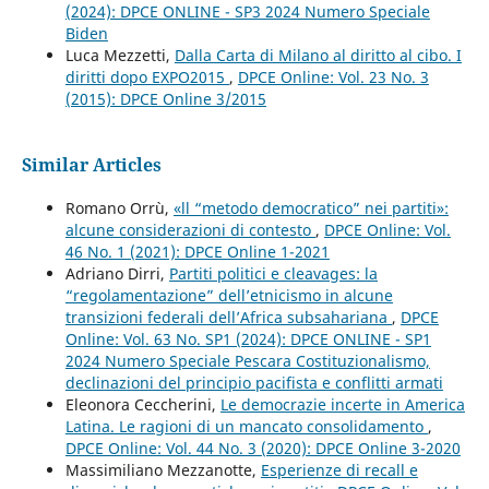
(2024): DPCE ONLINE - SP3 2024 Numero Speciale
Biden
Luca Mezzetti,
Dalla Carta di Milano al diritto al cibo. I
diritti dopo EXPO2015
,
DPCE Online: Vol. 23 No. 3
(2015): DPCE Online 3/2015
Similar Articles
Romano Orrù,
«ll “metodo democratico” nei partiti»:
alcune considerazioni di contesto
,
DPCE Online: Vol.
46 No. 1 (2021): DPCE Online 1-2021
Adriano Dirri,
Partiti politici e cleavages: la
“regolamentazione” dell’etnicismo in alcune
transizioni federali dell’Africa subsahariana
,
DPCE
Online: Vol. 63 No. SP1 (2024): DPCE ONLINE - SP1
2024 Numero Speciale Pescara Costituzionalismo,
declinazioni del principio pacifista e conflitti armati
Eleonora Ceccherini,
Le democrazie incerte in America
Latina. Le ragioni di un mancato consolidamento
,
DPCE Online: Vol. 44 No. 3 (2020): DPCE Online 3-2020
Massimiliano Mezzanotte,
Esperienze di recall e