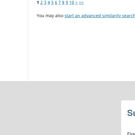
1
2
3
4
5
6
7
8
9
10
>
>>
You may also
start an advanced similarity searc