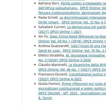
Adriano Dirri,
Partiti politici e cleavages:
dell’Africa subsahariana
,
DPCE Online: Vo
Pescara Costituzionalismo, declinazioni del 
Paola Scivoli,
Le discriminazioni intersezio
Diritti Umani
,
DPCE Online: Vol. 72 No. 4 (
Salvatore Curreri,
La democrazia nei partit
(2021): DPCE Online 1-2021
Xin Fu,
Does China Need Witnesses to Appe
Online: Vol. 34 No. 1 (2018): DPCE Online 
Andrea Guazzarotti,
Solo l’inizio di una r
Gend en Loos
,
DPCE Online: Vol. 70 No. 2 
Elettra Stradella,
AI, tecnologie innovative
No. 3 (2020): DPCE Online 3-2020
Claudio Martinelli,
Le dinamiche della Brit
DPCE Online: Vol. 46 No. 1 (2021): DPCE O
Francesco Duranti,
Constitutional justice i
(2022): DPCE Online 4-2022
Giulia Formici,
Prime riflessioni sul ruolo 
giurisdizioni costituzionali e poteri politici
DPCE ONLINE - SP1 2025 - Giurisdizioni costi
R. Tarchi