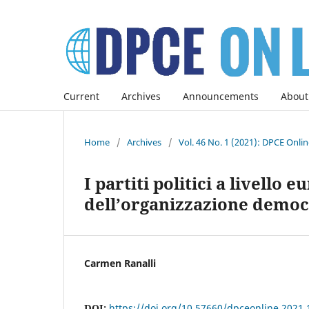
Current
Archives
Announcements
About
Home
/
Archives
/
Vol. 46 No. 1 (2021): DPCE Onli
I partiti politici a livello
dell’organizzazione democ
Carmen Ranalli
DOI:
https://doi.org/10.57660/dpceonline.2021.