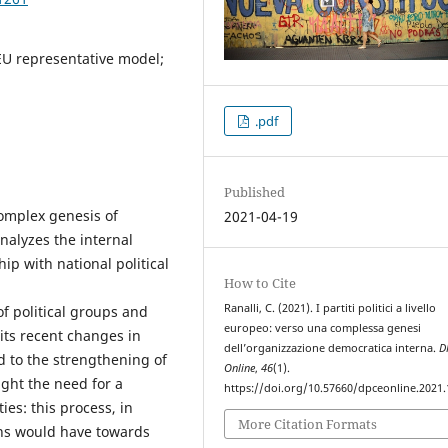
; EU representative model;
.pdf
Published
complex genesis of
2021-04-19
nalyzes the internal
hip with national political
How to Cite
Ranalli, C. (2021). I partiti politici a livello
of political groups and
europeo: verso una complessa genesi
 its recent changes in
dell’organizzazione democratica interna.
D
d to the strengthening of
Online
,
46
(1).
ght the need for a
https://doi.org/10.57660/dpceonline.2021
ties: this process, in
More Citation Formats
zens would have towards