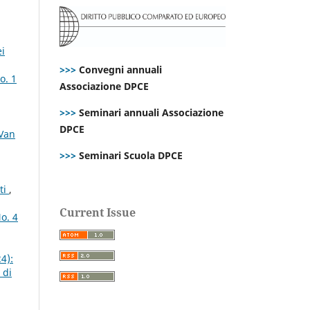
ei
>>>
Convegni annuali
o. 1
Associazione DPCE
>>>
Seminari annuali Associazione
DPCE
 Van
>>>
Seminari Scuola DPCE
ti
,
Current Issue
o. 4
4):
 di