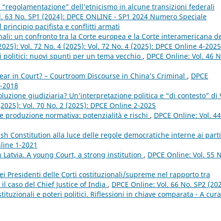
 la “regolamentazione” dell’etnicismo in alcune transizioni federali
l. 63 No. SP1 (2024): DPCE ONLINE - SP1 2024 Numero Speciale
principio pacifista e conflitti armati
nali: un confronto tra la Corte europea e la Corte interamericana d
2025): Vol. 72 No. 4 (2025): Vol. 72 No. 4 (2025): DPCE Online 4-2025
i politici: nuovi spunti per un tema vecchio
,
DPCE Online: Vol. 46 N
ar in Court? – Courtroom Discourse in China’s Criminal
,
DPCE
1-2018
ivoluzione giudiziaria? Un’interpretazione politica e “di contesto” di
(2025): Vol. 70 No. 2 (2025): DPCE Online 2-2025
 e produzione normativa: potenzialità e rischi
,
DPCE Online: Vol. 44
ish Constitution alla luce delle regole democratiche interne ai parti
nline 1-2021
n Latvia. A young Court, a strong institution
,
DPCE Online: Vol. 55 N
dei Presidenti delle Corti costituzionali/supreme nel rapporto tra
: il caso del Chief Justice of India
,
DPCE Online: Vol. 66 No. SP2 (202
tuzionali e poteri politici. Riflessioni in chiave comparata - A cura