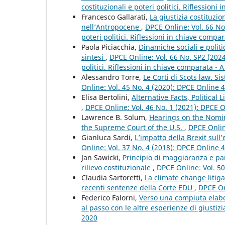
costituzionali e poteri politici. Riflessioni
Francesco Gallarati,
La giustizia costituzio
nell’Antropocene
,
DPCE Online: Vol. 66 No
poteri politici. Riflessioni in chiave compar
Paola Piciacchia,
Dinamiche sociali e politi
sintesi
,
DPCE Online: Vol. 66 No. SP2 (2024
politici. Riflessioni in chiave comparata - A
Alessandro Torre,
Le Corti di Scots law. S
Online: Vol. 45 No. 4 (2020): DPCE Online 
Elisa Bertolini,
Alternative Facts, Politica
,
DPCE Online: Vol. 46 No. 1 (2021): DPCE 
Lawrence B. Solum,
Hearings on the Nomin
the Supreme Court of the U.S.
,
DPCE Onlin
Gianluca Sardi,
L’impatto della Brexit sul
Online: Vol. 37 No. 4 (2018): DPCE Online 
Jan Sawicki,
Principio di maggioranza e par
rilievo costituzionale
,
DPCE Online: Vol. 5
Claudia Sartoretti,
La climate change litiga
recenti sentenze della Corte EDU
,
DPCE On
Federico Falorni,
Verso una compiuta elabor
al passo con le altre esperienze di giustiz
2020