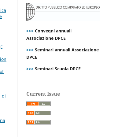
tica
e
>>>
Convegni annuali
Associazione DPCE
CE
>>>
Seminari annuali Associazione
DPCE
tion
>>>
Seminari Scuola DPCE
of
Current Issue
 di
ana