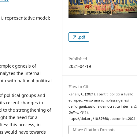
; EU representative model;
.pdf
Published
complex genesis of
2021-04-19
nalyzes the internal
hip with national political
How to Cite
Ranalli, C. (2021). I partiti politici a livello
of political groups and
europeo: verso una complessa genesi
 its recent changes in
dell’organizzazione democratica interna.
D
d to the strengthening of
Online
,
46
(1).
ght the need for a
https://doi.org/10.57660/dpceonline.2021
ties: this process, in
More Citation Formats
zens would have towards