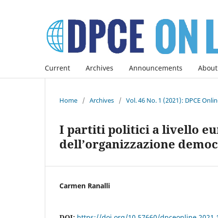
Current
Archives
Announcements
About
Home
/
Archives
/
Vol. 46 No. 1 (2021): DPCE Onli
I partiti politici a livello
dell’organizzazione democ
Carmen Ranalli
DOI:
https://doi.org/10.57660/dpceonline.2021.