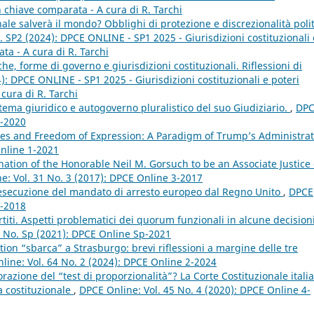
 in chiave comparata - A cura di R. Tarchi
nale salverà il mondo? Obblighi di protezione e discrezionalità poli
. SP2 (2024): DPCE ONLINE - SP1 2025 - Giurisdizioni costituzionali 
ata - A cura di R. Tarchi
che, forme di governo e giurisdizioni costituzionali. Riflessioni di
): DPCE ONLINE - SP1 2025 - Giurisdizioni costituzionali e poteri
 cura di R. Tarchi
istema giuridico e autogoverno pluralistico del suo Giudiziario.
,
DP
4-2020
l Lies and Freedom of Expression: A Paradigm of Trump’s Administra
Online 1-2021
ation of the Honorable Neil M. Gorsuch to be an Associate Justice 
e: Vol. 31 No. 3 (2017): DPCE Online 3-2017
l’esecuzione del mandato di arresto europeo dal Regno Unito
,
DPCE
4-2018
titi. Aspetti problematici dei quorum funzionali in alcune decisioni
0 No. Sp (2021): DPCE Online Sp-2021
tion “sbarca” a Strasburgo: brevi riflessioni a margine delle tre
line: Vol. 64 No. 2 (2024): DPCE Online 2-2024
azione del “test di proporzionalità”? La Corte Costituzionale itali
ia costituzionale
,
DPCE Online: Vol. 45 No. 4 (2020): DPCE Online 4-