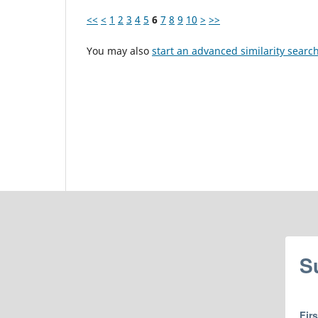
<<
<
1
2
3
4
5
6
7
8
9
10
>
>>
You may also
start an advanced similarity searc