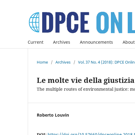
Current
Archives
Announcements
About
Home
/
Archives
/
Vol. 37 No. 4 (2018): DPCE Onli
Le molte vie della giustizi
The multiple routes of environmental justice: 
Roberto Louvin
DOI:
https://doi.org/10.57660/dpceonline.2018.