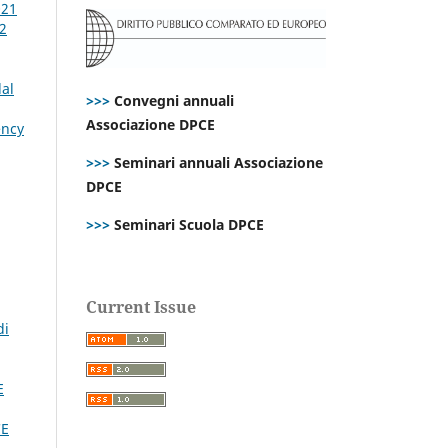
021
 2
dal
>>>
Convegni annuali
Associazione DPCE
ency
>>>
Seminari annuali Associazione
DPCE
>>>
Seminari Scuola DPCE
Current Issue
di
E
CE