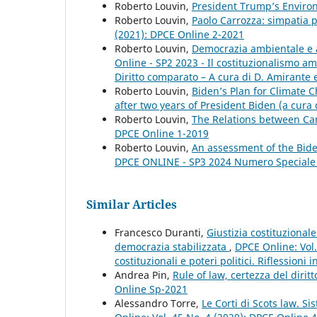
Roberto Louvin,
President Trump’s Enviro
Roberto Louvin,
Paolo Carrozza: simpatia p
(2021): DPCE Online 2-2021
Roberto Louvin,
Democrazia ambientale e a
Online - SP2 2023 - Il costituzionalismo a
Diritto comparato – A cura di D. Amirante e
Roberto Louvin,
Biden’s Plan for Climate
after two years of President Biden (a cura
Roberto Louvin,
The Relations between C
DPCE Online 1-2019
Roberto Louvin,
An assessment of the Bide
DPCE ONLINE - SP3 2024 Numero Speciale
Similar Articles
Francesco Duranti,
Giustizia costituziona
democrazia stabilizzata
,
DPCE Online: Vol.
costituzionali e poteri politici. Riflessioni
Andrea Pin,
Rule of law, certezza del dirit
Online Sp-2021
Alessandro Torre,
Le Corti di Scots law. S