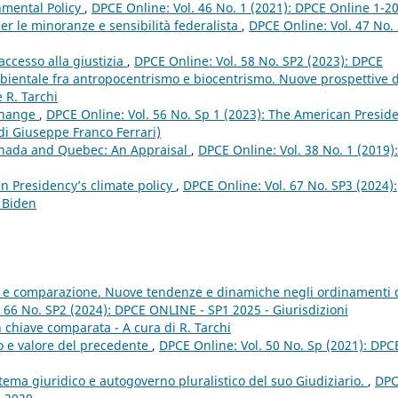
nmental Policy
,
DPCE Online: Vol. 46 No. 1 (2021): DPCE Online 1-2
er le minoranze e sensibilità federalista
,
DPCE Online: Vol. 47 No.
ccesso alla giustizia
,
DPCE Online: Vol. 58 No. SP2 (2023): DPCE
mbientale fra antropocentrismo e biocentrismo. Nuove prospettive 
 R. Tarchi
 Change
,
DPCE Online: Vol. 56 No. Sp 1 (2023): The American Presid
 di Giuseppe Franco Ferrari)
anada and Quebec: An Appraisal
,
DPCE Online: Vol. 38 No. 1 (2019):
n Presidency’s climate policy
,
DPCE Online: Vol. 67 No. SP3 (2024):
 Biden
le e comparazione. Nuove tendenze e dinamiche negli ordinamenti 
 66 No. SP2 (2024): DPCE ONLINE - SP1 2025 - Giurisdizioni
 in chiave comparata - A cura di R. Tarchi
to e valore del precedente
,
DPCE Online: Vol. 50 No. Sp (2021): DPC
istema giuridico e autogoverno pluralistico del suo Giudiziario.
,
DP