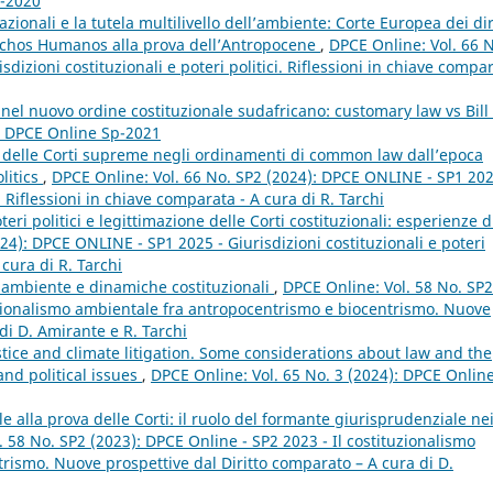
4-2020
azionali e la tutela multilivello dell’ambiente: Corte Europea dei diri
echos Humanos alla prova dell’Antropocene
,
DPCE Online: Vol. 66 
dizioni costituzionali e poteri politici. Riflessioni in chiave compa
nel nuovo ordine costituzionale sudafricano: customary law vs Bill 
): DPCE Online Sp-2021
on delle Corti supreme negli ordinamenti di common law dall’epoca
olitics
,
DPCE Online: Vol. 66 No. SP2 (2024): DPCE ONLINE - SP1 202
i. Riflessioni in chiave comparata - A cura di R. Tarchi
eri politici e legittimazione delle Corti costituzionali: esperienze d
24): DPCE ONLINE - SP1 2025 - Giurisdizioni costituzionali e poteri
 cura di R. Tarchi
ambiente e dinamiche costituzionali
,
DPCE Online: Vol. 58 No. SP2
tuzionalismo ambientale fra antropocentrismo e biocentrismo. Nuove
di D. Amirante e R. Tarchi
stice and climate litigation. Some considerations about law and the
nd political issues
,
DPCE Online: Vol. 65 No. 3 (2024): DPCE Online
e alla prova delle Corti: il ruolo del formante giurisprudenziale ne
 58 No. SP2 (2023): DPCE Online - SP2 2023 - Il costituzionalismo
rismo. Nuove prospettive dal Diritto comparato – A cura di D.