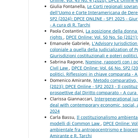
Online: Vol. 45 No. 4 (2020): DPCE Online 
Giulia Fontanella,
Le Corti regionali sovran
dell’Uomo e Corte Interamericana de Der
SP2 (2024): DPCE ONLINE - SP1 2025 - Giuris
- A cura di R. Tarchi
Paola Costantini,
La posizione della donna 
rights
,
DPCE Online: Vol. 50 No. Sp (2021
Emanuele Gabriele,
L’Advisory Jurisdicti
coloniale a quella della Judicialization of P
Giurisdizioni costituzionali e poteri politic
Sabrina Ragone,
Nomine, rapporti con i pot
Civil Law
,
DPCE Online: Vol. 66 No. SP2 (20
politici. Riflessioni in chiave comparata - A
Domenico Amirante,
Metodo comparativo, 
(2023): DPCE Online - SP2 2023 - Il costi
prospettive dal Diritto comparato – A cura 
Clarissa Giannaccari,
Intergenerational ju
deal with contemporary economic, social, a
2024
Carla Bassu,
Il costituzionalismo ambiental
modelli di Common Law
,
DPCE Online: Vol.
ambientale fra antropocentrismo e biocent
Amirante e R. Tarchi