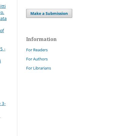
tti
No.
Make a Submission
rata
of
Information
5 -
For Readers
For Authors
i
For Librarians
 3-
i