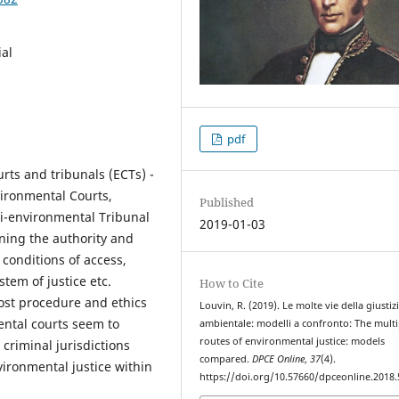
ial
pdf
ts and tribunals (ECTs) -
ironmental Courts,
Published
ri-environmental Tribunal
2019-01-03
rning the authority and
e conditions of access,
stem of justice etc.
How to Cite
cost procedure and ethics
Louvin, R. (2019). Le molte vie della giustiz
ental courts seem to
ambientale: modelli a confronto: The multi
routes of environmental justice: models
criminal jurisdictions
compared.
DPCE Online
,
37
(4).
vironmental justice within
https://doi.org/10.57660/dpceonline.2018.