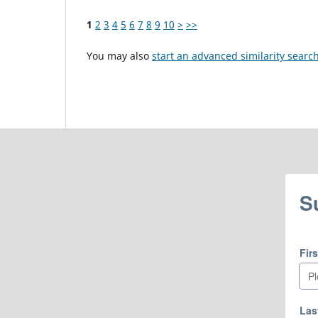
1
2
3
4
5
6
7
8
9
10
>
>>
You may also
start an advanced similarity searc