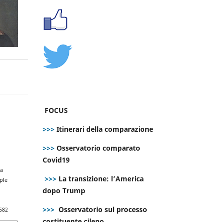
FOCUS
>>>
Itinerari della comparazione
>>>
Osservatorio comparato
Covid19
ia
>>>
La transizione: l’America
ple
dopo Trump
>>>
Osservatorio sul processo
582
costituente cileno