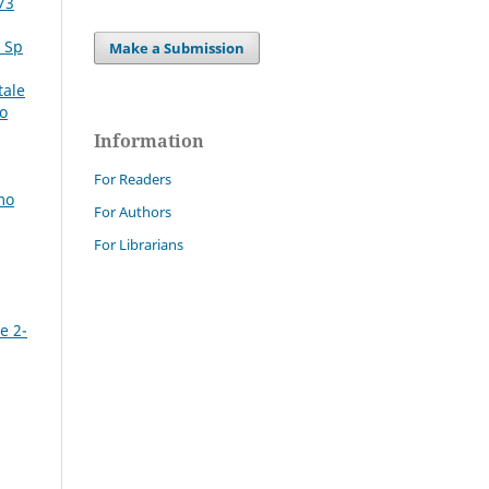
73
. Sp
Make a Submission
tale
mo
Information
For Readers
mo
For Authors
For Librarians
e 2-