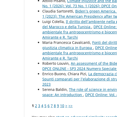
Attilio Pisanò,
Climate injustice and the p
No. 1 (2026): Vol. 73 No. 1 (2026): DPCE On
Claudia Sartoretti,
Biden’s green America.
1 (2023): The American Presidency after tw
Luigi Colella,
Il diritto dell’ambiente nell
del Marocco e della Tunisia
,
DPCE Online: 
ambientale fra antropocentrismo e biocent
Amirante e R. Tarchi
Maria Francesca Cavalcanti,
Fonti del dirit
giustizia climatica in Europa
,
DPCE Online:
ambientale fra antropocentrismo e biocent
Amirante e R. Tarchi
Roberto Louvin,
An assessment of the Bide
DPCE ONLINE - SP3 2024 Numero Speciale
Enrico Buono, Chiara Pizi,
La democrazia cl
Spunti comparati per l’elaborazione di str
2023
Serena Baldin,
The role of science in env
space: An introduction
,
DPCE Online: Vol.
1
2
3
4
5
6
7
8
9
10
>
>>