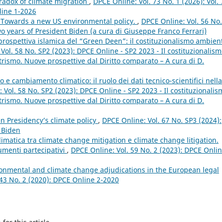
aradox of climate migration
,
DPCE Online: Vol. 73 No. 1 (2026): Vol. 
line 1-2026
 Towards a new US environmental policy.
,
DPCE Online: Vol. 56 No
o years of President Biden (a cura di Giuseppe Franco Ferrari)
a prospettiva islamica del “Green Deen”: il costituzionalismo ambien
Vol. 58 No. SP2 (2023): DPCE Online - SP2 2023 - Il costituzionalis
rismo. Nuove prospettive dal Diritto comparato – A cura di D.
to e cambiamento climatico: il ruolo dei dati tecnico-scientifici nella
 Vol. 58 No. SP2 (2023): DPCE Online - SP2 2023 - Il costituzionalis
rismo. Nuove prospettive dal Diritto comparato – A cura di D.
n Presidency’s climate policy
,
DPCE Online: Vol. 67 No. SP3 (2024):
 Biden
imatica tra climate change mitigation e climate change litigation.
umenti partecipativi
,
DPCE Online: Vol. 59 No. 2 (2023): DPCE Onlin
ironmental and climate change adjudications in the European legal
 43 No. 2 (2020): DPCE Online 2-2020