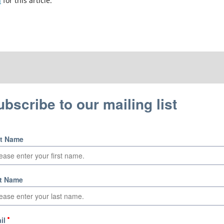
h
for this article.