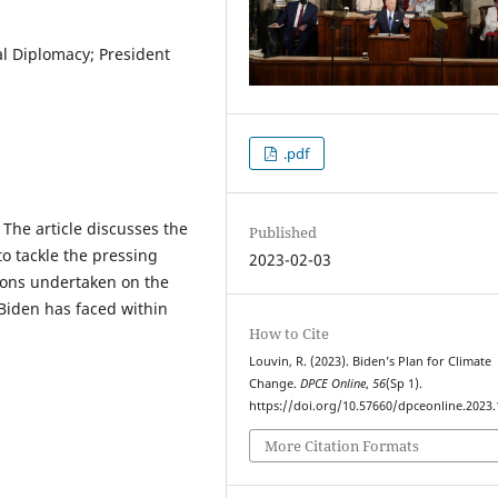
l Diplomacy; President
.pdf
 The article discusses the
Published
o tackle the pressing
2023-02-03
tions undertaken on the
 Biden has faced within
How to Cite
Louvin, R. (2023). Biden’s Plan for Climate
Change.
DPCE Online
,
56
(Sp 1).
https://doi.org/10.57660/dpceonline.2023
More Citation Formats