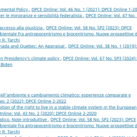
nmental Policy
,
DPCE Online: Vol. 46 No. 1 (2021): DPCE Online 1-2
er le minoranze e sensibilità federalista
,
DPCE Online: Vol. 47 No.
ccesso alla giustizia
,
DPCE Online: Vol. 58 No. SP2 (2023): DPCE
mbientale fra antropocentrismo e biocentrismo. Nuove prospettive 
 R. Tarchi
anada and Quebec: An Appraisal
,
DPCE Online: Vol. 38 No. 1 (2019):
n Presidency’s climate policy
,
DPCE Online: Vol. 67 No. SP3 (2024):
 Biden
 dell’ambiente e cambiamento climatico: esperienze comparate e
No. 2 (2022): DPCE Online 2-2022
ition of the right to live in a stable climate system in the European
nline: Vol. 43 No. 2 (2020): DPCE Online 2-2020
atico. Note introduttive
,
DPCE Online: Vol. 58 No. SP2 (2023): DPCE
mbientale fra antropocentrismo e biocentrismo. Nuove prospettive 
 R. Tarchi