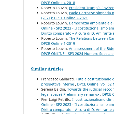
DPCE Online 4-2018
Roberto Louvin,
President Trump’s Enviro
Roberto Louvin,
Paolo Carrozza: simpatia p
(2021): DPCE Online 2-2021
Roberto Louvin,
Democrazia ambientale e a
Online - SP2 2023 - Il costituzionalismo a
Diritto comparato – A cura di D. Amirante e
Roberto Louvin,
The Relations between C
DPCE Online 1-2019
Roberto Louvin,
An assessment of the Bide
DPCE ONLINE - SP3 2024 Numero Speciale
Similar Articles
Francesco Gallarati,
Tutela costituzionale
prospettive interne
,
DPCE Online: Vol. 52 
Serena Baldin,
Towards the judicial recogn
legal space? Preliminary remarks•
,
DPCE O
Pier Luigi Petrillo,
Il costituzionalismo clim
Online - SP2 2023 - Il costituzionalismo a
Diritto comparato – A cura di D. Amirante e