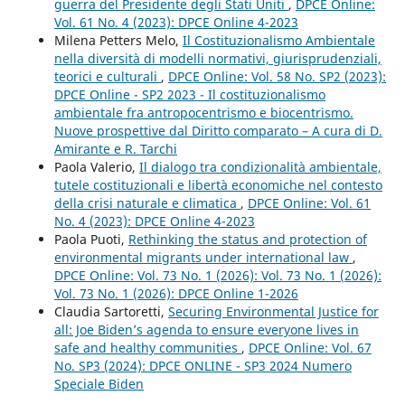
guerra del Presidente degli Stati Uniti
,
DPCE Online:
Vol. 61 No. 4 (2023): DPCE Online 4-2023
Milena Petters Melo,
Il Costituzionalismo Ambientale
nella diversità di modelli normativi, giurisprudenziali,
teorici e culturali
,
DPCE Online: Vol. 58 No. SP2 (2023):
DPCE Online - SP2 2023 - Il costituzionalismo
ambientale fra antropocentrismo e biocentrismo.
Nuove prospettive dal Diritto comparato – A cura di D.
Amirante e R. Tarchi
Paola Valerio,
Il dialogo tra condizionalità ambientale,
tutele costituzionali e libertà economiche nel contesto
della crisi naturale e climatica
,
DPCE Online: Vol. 61
No. 4 (2023): DPCE Online 4-2023
Paola Puoti,
Rethinking the status and protection of
environmental migrants under international law
,
DPCE Online: Vol. 73 No. 1 (2026): Vol. 73 No. 1 (2026):
Vol. 73 No. 1 (2026): DPCE Online 1-2026
Claudia Sartoretti,
Securing Environmental Justice for
all: Joe Biden’s agenda to ensure everyone lives in
safe and healthy communities
,
DPCE Online: Vol. 67
No. SP3 (2024): DPCE ONLINE - SP3 2024 Numero
Speciale Biden