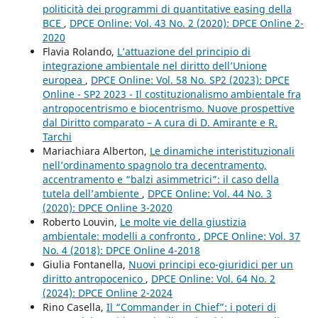
politicità dei programmi di quantitative easing della
BCE
,
DPCE Online: Vol. 43 No. 2 (2020): DPCE Online 2-
2020
Flavia Rolando,
L’attuazione del principio di
integrazione ambientale nel diritto dell’Unione
europea
,
DPCE Online: Vol. 58 No. SP2 (2023): DPCE
Online - SP2 2023 - Il costituzionalismo ambientale fra
antropocentrismo e biocentrismo. Nuove prospettive
dal Diritto comparato – A cura di D. Amirante e R.
Tarchi
Mariachiara Alberton,
Le dinamiche interistituzionali
nell’ordinamento spagnolo tra decentramento,
accentramento e “balzi asimmetrici”: il caso della
tutela dell’ambiente
,
DPCE Online: Vol. 44 No. 3
(2020): DPCE Online 3-2020
Roberto Louvin,
Le molte vie della giustizia
ambientale: modelli a confronto
,
DPCE Online: Vol. 37
No. 4 (2018): DPCE Online 4-2018
Giulia Fontanella,
Nuovi principi eco-giuridici per un
diritto antropocenico
,
DPCE Online: Vol. 64 No. 2
(2024): DPCE Online 2-2024
Rino Casella,
Il “Commander in Chief”: i poteri di