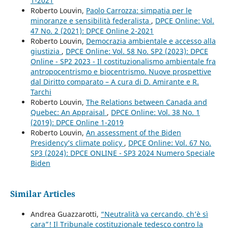
1-2021
Roberto Louvin,
Paolo Carrozza: simpatia per le
minoranze e sensibilità federalista
,
DPCE Online: Vol.
47 No. 2 (2021): DPCE Online 2-2021
Roberto Louvin,
Democrazia ambientale e accesso alla
giustizia
,
DPCE Online: Vol. 58 No. SP2 (2023): DPCE
Online - SP2 2023 - Il costituzionalismo ambientale fra
antropocentrismo e biocentrismo. Nuove prospettive
dal Diritto comparato – A cura di D. Amirante e R.
Tarchi
Roberto Louvin,
The Relations between Canada and
Quebec: An Appraisal
,
DPCE Online: Vol. 38 No. 1
(2019): DPCE Online 1-2019
Roberto Louvin,
An assessment of the Biden
Presidency’s climate policy
,
DPCE Online: Vol. 67 No.
SP3 (2024): DPCE ONLINE - SP3 2024 Numero Speciale
Biden
Similar Articles
Andrea Guazzarotti,
“Neutralità va cercando, ch’è sì
cara”! Il Tribunale costituzionale tedesco contro la