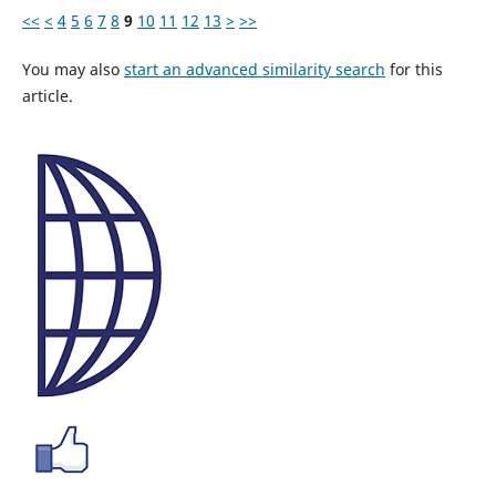
<<
<
4
5
6
7
8
9
10
11
12
13
>
>>
You may also
start an advanced similarity search
for this
article.