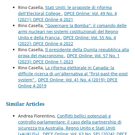
Rino Casella,
Stati Uniti: le proposte di riforma
dell’Electoral College
,
DPCE Online: Vol. 49 No. 4
(2021): DPCE Online 4-2021
Rino Casella,
“Governare la Bomba”: il comando delle
armi nucleari nei sistemi costituzionali del Regno
Unito e della Francia
,
DPCE Online: Vol. 55 No. 4
(2022): DPCE Online 4-2022
Rino Casella,
Il presidente della Quinta repubblica alla
prova del macronismo
,
DPCE Online: Vol. 57 No. 1
(2023): DPCE Online 1-2023
Rino Casella,
La riforma elettorale in Canada: la
difficile ricerca di un’alternativa al “first-past-the-post
system”
,
DPCE Online: Vol. 41 No. 4 (2019): DPCE
Online 4-2019
Similar Articles
Andrea Fiorentino,
Conflitti bellici potenziali e
controllo parlamentare: il caso della partnership di
sicurezza tra Australia, Regno Unito e Stati Uniti
(«AUKUS»)
,
DPCE Online: Vol. 63 No. SP1 (2024): DPCE