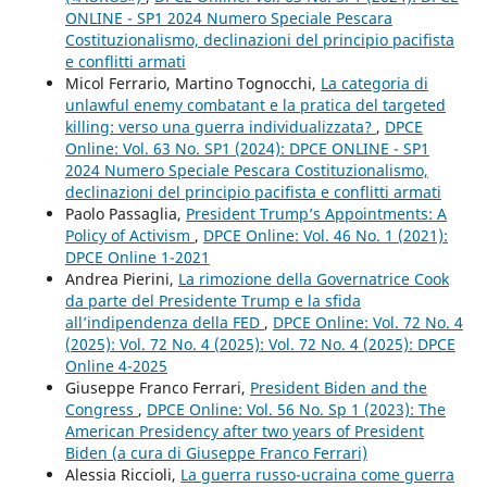
ONLINE - SP1 2024 Numero Speciale Pescara
Costituzionalismo, declinazioni del principio pacifista
e conflitti armati
Micol Ferrario, Martino Tognocchi,
La categoria di
unlawful enemy combatant e la pratica del targeted
killing: verso una guerra individualizzata?
,
DPCE
Online: Vol. 63 No. SP1 (2024): DPCE ONLINE - SP1
2024 Numero Speciale Pescara Costituzionalismo,
declinazioni del principio pacifista e conflitti armati
Paolo Passaglia,
President Trump’s Appointments: A
Policy of Activism
,
DPCE Online: Vol. 46 No. 1 (2021):
DPCE Online 1-2021
Andrea Pierini,
La rimozione della Governatrice Cook
da parte del Presidente Trump e la sfida
all’indipendenza della FED
,
DPCE Online: Vol. 72 No. 4
(2025): Vol. 72 No. 4 (2025): Vol. 72 No. 4 (2025): DPCE
Online 4-2025
Giuseppe Franco Ferrari,
President Biden and the
Congress
,
DPCE Online: Vol. 56 No. Sp 1 (2023): The
American Presidency after two years of President
Biden (a cura di Giuseppe Franco Ferrari)
Alessia Riccioli,
La guerra russo-ucraina come guerra