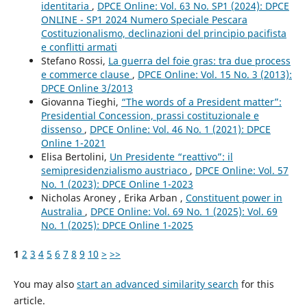
identitaria
,
DPCE Online: Vol. 63 No. SP1 (2024): DPCE
ONLINE - SP1 2024 Numero Speciale Pescara
Costituzionalismo, declinazioni del principio pacifista
e conflitti armati
Stefano Rossi,
La guerra del foie gras: tra due process
e commerce clause
,
DPCE Online: Vol. 15 No. 3 (2013):
DPCE Online 3/2013
Giovanna Tieghi,
“The words of a President matter”:
Presidential Concession, prassi costituzionale e
dissenso
,
DPCE Online: Vol. 46 No. 1 (2021): DPCE
Online 1-2021
Elisa Bertolini,
Un Presidente “reattivo”: il
semipresidenzialismo austriaco
,
DPCE Online: Vol. 57
No. 1 (2023): DPCE Online 1-2023
Nicholas Aroney , Erika Arban ,
Constituent power in
Australia
,
DPCE Online: Vol. 69 No. 1 (2025): Vol. 69
No. 1 (2025): DPCE Online 1-2025
1
2
3
4
5
6
7
8
9
10
>
>>
You may also
start an advanced similarity search
for this
article.