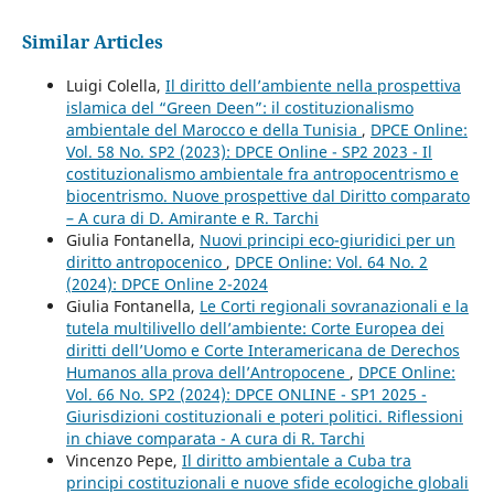
Similar Articles
Luigi Colella,
Il diritto dell’ambiente nella prospettiva
islamica del “Green Deen”: il costituzionalismo
ambientale del Marocco e della Tunisia
,
DPCE Online:
Vol. 58 No. SP2 (2023): DPCE Online - SP2 2023 - Il
costituzionalismo ambientale fra antropocentrismo e
biocentrismo. Nuove prospettive dal Diritto comparato
– A cura di D. Amirante e R. Tarchi
Giulia Fontanella,
Nuovi principi eco-giuridici per un
diritto antropocenico
,
DPCE Online: Vol. 64 No. 2
(2024): DPCE Online 2-2024
Giulia Fontanella,
Le Corti regionali sovranazionali e la
tutela multilivello dell’ambiente: Corte Europea dei
diritti dell’Uomo e Corte Interamericana de Derechos
Humanos alla prova dell’Antropocene
,
DPCE Online:
Vol. 66 No. SP2 (2024): DPCE ONLINE - SP1 2025 -
Giurisdizioni costituzionali e poteri politici. Riflessioni
in chiave comparata - A cura di R. Tarchi
Vincenzo Pepe,
Il diritto ambientale a Cuba tra
principi costituzionali e nuove sfide ecologiche globali