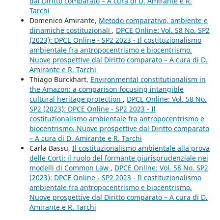
dal Diritto comparato – A cura di D. Amirante e R.
Tarchi
Domenico Amirante,
Metodo comparativo, ambiente e
dinamiche costituzionali
,
DPCE Online: Vol. 58 No. SP2
(2023): DPCE Online - SP2 2023 - Il costituzionalismo
ambientale fra antropocentrismo e biocentrismo.
Nuove prospettive dal Diritto comparato – A cura di D.
Amirante e R. Tarchi
Thiago Burckhart,
Environmental constitutionalism in
the Amazon: a comparison focusing intangible
cultural heritage protection
,
DPCE Online: Vol. 58 No.
SP2 (2023): DPCE Online - SP2 2023 - Il
costituzionalismo ambientale fra antropocentrismo e
biocentrismo. Nuove prospettive dal Diritto comparato
– A cura di D. Amirante e R. Tarchi
Carla Bassu,
Il costituzionalismo ambientale alla prova
delle Corti: il ruolo del formante giurisprudenziale nei
modelli di Common Law
,
DPCE Online: Vol. 58 No. SP2
(2023): DPCE Online - SP2 2023 - Il costituzionalismo
ambientale fra antropocentrismo e biocentrismo.
Nuove prospettive dal Diritto comparato – A cura di D.
Amirante e R. Tarchi