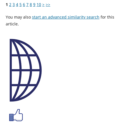
1
2
3
4
5
6
7
8
9
10
>
>>
You may also
start an advanced similarity search
for this
article.