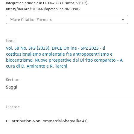
integration principle in EU Law.
DPCE Online
,
58
(SP2).
https://doi.org/10.57660/dpceonline.2023.1905
More Citation Formats
Issue
Vol. 58 No. SP2 (2023): DPCE Online - SP2 2023 - Il
costituzionalismo ambientale fra antropocentrismo e
biocentrismo. Nuove prospettive dal Diritto comparato – A
cura di D. Amirante e R. Tarchi
Section
Saggi
License
CC Attribution-NonCommercial-ShareAlike 4.0