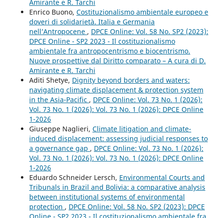
Amirante e R. Tarchi
Enrico Buono,
Costituzionalismo ambientale europeo e
doveri di solidarietà. Italia e Germania
nell’Antropocene
,
DPCE Online: Vol. 58 No. SP2 (2023):
DPCE Online - SP2 2023 - Il costituzionalismo
ambientale fra antropocentrismo e biocentrismo.
Nuove prospettive dal Diritto comparato – A cura di D.
Amirante e R. Tarchi
Aditi Shetye,
Dignity beyond borders and waters:
navigating climate displacement & protection system
in the Asia-Pacific
,
DPCE Online: Vol. 73 No. 1 (2026):
Vol. 73 No. 1 (2026): Vol. 73 No. 1 (2026): DPCE Online
1-2026
Giuseppe Naglieri,
Climate litigation and climate-
induced displacement: assessing judicial responses to
a governance gap
,
DPCE Online: Vol. 73 No. 1 (2026):
Vol. 73 No. 1 (2026): Vol. 73 No. 1 (2026): DPCE Online
1-2026
Eduardo Schneider Lersch,
Environmental Courts and
Tribunals in Brazil and Bolivia: a comparative analysis
between institutional systems of environmental
protection
,
DPCE Online: Vol. 58 No. SP2 (2023): DPCE
Online - SP2 2023 - Il costituzionalismo ambientale fra