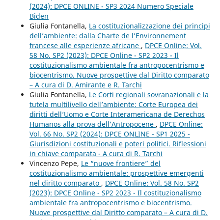
(2024): DPCE ONLINE - SP3 2024 Numero Speciale
Biden
Giulia Fontanella,
La costituzionalizzazione dei principi
dell’ambiente: dalla Charte de l’Environnement
francese alle esperienze africane
,
DPCE Online: Vol.
58 No. SP2 (2023): DPCE Online - SP2 2023 - Il
costituzionalismo ambientale fra antropocentrismo e
biocentrismo. Nuove prospettive dal Diritto comparato
– A cura di D. Amirante e R. Tarchi
Giulia Fontanella,
Le Corti regionali sovranazionali e la
tutela multilivello dell’ambiente: Corte Europea dei
diritti dell’Uomo e Corte Interamericana de Derechos
Humanos alla prova dell’Antropocene
,
DPCE Online:
Vol. 66 No. SP2 (2024): DPCE ONLINE - SP1 2025 -
Giurisdizioni costituzionali e poteri politici. Riflessioni
in chiave comparata - A cura di R. Tarchi
Vincenzo Pepe,
Le “nuove frontiere” del
costituzionalismo ambientale: prospettive emergenti
nel diritto comparato
,
DPCE Online: Vol. 58 No. SP2
(2023): DPCE Online - SP2 2023 - Il costituzionalismo
ambientale fra antropocentrismo e biocentrismo.
Nuove prospettive dal Diritto comparato – A cura di D.