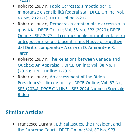
1-2021
Roberto Louvin,
Paolo Carrozza: simpatia per le
minoranze e sensibilità federalista
,
DPCE Online: Vol.
47 No. 2 (2021): DPCE Online 2-2021
Roberto Louvin,
Democrazia ambientale e accesso alla
giustizia
,
DPCE Online: Vol. 58 No. SP2 (2023): DPCE
Online - SP2 2023 - Il costituzionalismo ambientale fra
antropocentrismo e biocentrismo. Nuove prospettive
dal Diritto comparato – A cura di D. Amirante e R.
Tarchi
Roberto Louvin,
The Relations between Canada and
Quebec: An Appraisal
,
DPCE Online: Vol. 38 No. 1
(2019): DPCE Online 1-2019
Roberto Louvin,
An assessment of the Biden
Presidency’s climate policy
,
DPCE Online: Vol. 67 No.
SP3 (2024): DPCE ONLINE - SP3 2024 Numero Speciale
Biden
Similar Articles
Francesco Duranti,
Ethical Issues, the President and
the Supreme Court
,
DPCE Online: Vol. 67 No. SP3