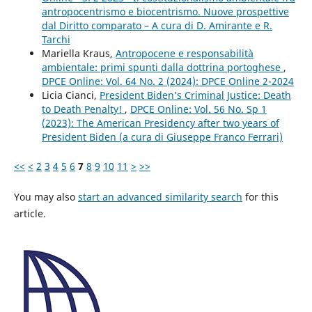
antropocentrismo e biocentrismo. Nuove prospettive
dal Diritto comparato – A cura di D. Amirante e R.
Tarchi
Mariella Kraus,
Antropocene e responsabilità
ambientale: primi spunti dalla dottrina portoghese
,
DPCE Online: Vol. 64 No. 2 (2024): DPCE Online 2-2024
Licia Cianci,
President Biden’s Criminal Justice: Death
to Death Penalty!
,
DPCE Online: Vol. 56 No. Sp 1
(2023): The American Presidency after two years of
President Biden (a cura di Giuseppe Franco Ferrari)
<<
<
2
3
4
5
6
7
8
9
10
11
>
>>
You may also
start an advanced similarity search
for this
article.