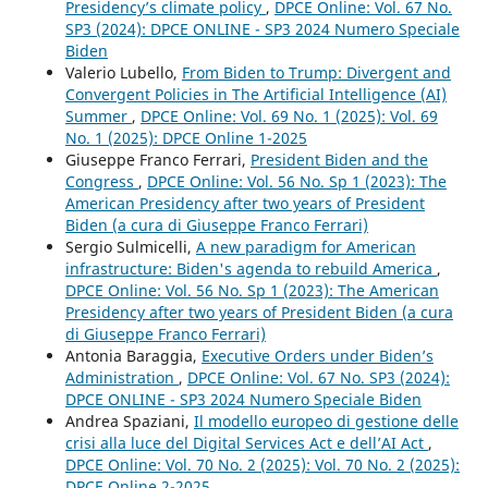
Presidency’s climate policy
,
DPCE Online: Vol. 67 No.
SP3 (2024): DPCE ONLINE - SP3 2024 Numero Speciale
Biden
Valerio Lubello,
From Biden to Trump: Divergent and
Convergent Policies in The Artificial Intelligence (AI)
Summer
,
DPCE Online: Vol. 69 No. 1 (2025): Vol. 69
No. 1 (2025): DPCE Online 1-2025
Giuseppe Franco Ferrari,
President Biden and the
Congress
,
DPCE Online: Vol. 56 No. Sp 1 (2023): The
American Presidency after two years of President
Biden (a cura di Giuseppe Franco Ferrari)
Sergio Sulmicelli,
A new paradigm for American
infrastructure: Biden's agenda to rebuild America
,
DPCE Online: Vol. 56 No. Sp 1 (2023): The American
Presidency after two years of President Biden (a cura
di Giuseppe Franco Ferrari)
Antonia Baraggia,
Executive Orders under Biden’s
Administration
,
DPCE Online: Vol. 67 No. SP3 (2024):
DPCE ONLINE - SP3 2024 Numero Speciale Biden
Andrea Spaziani,
Il modello europeo di gestione delle
crisi alla luce del Digital Services Act e dell’AI Act
,
DPCE Online: Vol. 70 No. 2 (2025): Vol. 70 No. 2 (2025):
DPCE Online 2-2025