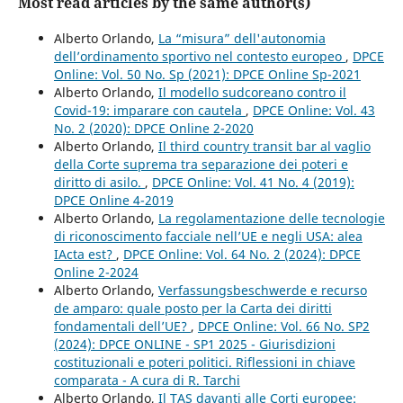
Most read articles by the same author(s)
Alberto Orlando,
La “misura” dell'autonomia
dell’ordinamento sportivo nel contesto europeo
,
DPCE
Online: Vol. 50 No. Sp (2021): DPCE Online Sp-2021
Alberto Orlando,
Il modello sudcoreano contro il
Covid-19: imparare con cautela
,
DPCE Online: Vol. 43
No. 2 (2020): DPCE Online 2-2020
Alberto Orlando,
Il third country transit bar al vaglio
della Corte suprema tra separazione dei poteri e
diritto di asilo.
,
DPCE Online: Vol. 41 No. 4 (2019):
DPCE Online 4-2019
Alberto Orlando,
La regolamentazione delle tecnologie
di riconoscimento facciale nell’UE e negli USA: alea
IActa est?
,
DPCE Online: Vol. 64 No. 2 (2024): DPCE
Online 2-2024
Alberto Orlando,
Verfassungsbeschwerde e recurso
de amparo: quale posto per la Carta dei diritti
fondamentali dell’UE?
,
DPCE Online: Vol. 66 No. SP2
(2024): DPCE ONLINE - SP1 2025 - Giurisdizioni
costituzionali e poteri politici. Riflessioni in chiave
comparata - A cura di R. Tarchi
Alberto Orlando,
Il TAS davanti alle Corti europee: