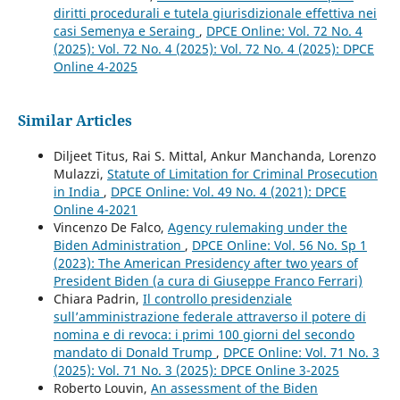
diritti procedurali e tutela giurisdizionale effettiva nei
casi Semenya e Seraing
,
DPCE Online: Vol. 72 No. 4
(2025): Vol. 72 No. 4 (2025): Vol. 72 No. 4 (2025): DPCE
Online 4-2025
Similar Articles
Diljeet Titus, Rai S. Mittal, Ankur Manchanda, Lorenzo
Mulazzi,
Statute of Limitation for Criminal Prosecution
in India
,
DPCE Online: Vol. 49 No. 4 (2021): DPCE
Online 4-2021
Vincenzo De Falco,
Agency rulemaking under the
Biden Administration
,
DPCE Online: Vol. 56 No. Sp 1
(2023): The American Presidency after two years of
President Biden (a cura di Giuseppe Franco Ferrari)
Chiara Padrin,
Il controllo presidenziale
sull’amministrazione federale attraverso il potere di
nomina e di revoca: i primi 100 giorni del secondo
mandato di Donald Trump
,
DPCE Online: Vol. 71 No. 3
(2025): Vol. 71 No. 3 (2025): DPCE Online 3-2025
Roberto Louvin,
An assessment of the Biden