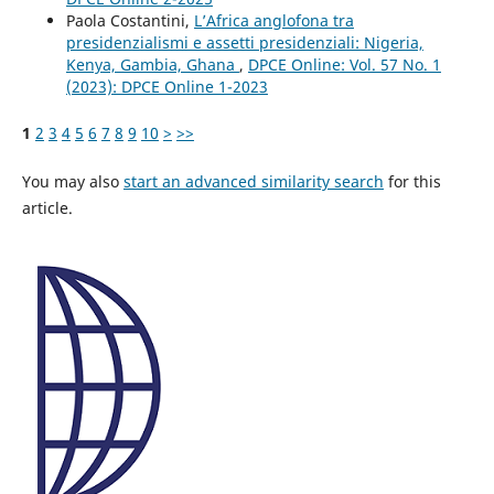
Paola Costantini,
L’Africa anglofona tra
presidenzialismi e assetti presidenziali: Nigeria,
Kenya, Gambia, Ghana
,
DPCE Online: Vol. 57 No. 1
(2023): DPCE Online 1-2023
1
2
3
4
5
6
7
8
9
10
>
>>
You may also
start an advanced similarity search
for this
article.