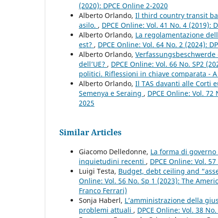
(2020): DPCE Online 2-2020
Alberto Orlando,
Il third country transit b
asilo.
,
DPCE Online: Vol. 41 No. 4 (2019):
Alberto Orlando,
La regolamentazione delle
est?
,
DPCE Online: Vol. 64 No. 2 (2024): D
Alberto Orlando,
Verfassungsbeschwerde e 
dell’UE?
,
DPCE Online: Vol. 66 No. SP2 (202
politici. Riflessioni in chiave comparata - A
Alberto Orlando,
Il TAS davanti alle Corti e
Semenya e Seraing
,
DPCE Online: Vol. 72 N
2025
Similar Articles
Giacomo Delledonne,
La forma di governo p
inquietudini recenti
,
DPCE Online: Vol. 57
Luigi Testa,
Budget, debt ceiling and “ass
Online: Vol. 56 No. Sp 1 (2023): The Ameri
Franco Ferrari)
Sonja Haberl,
L’amministrazione della gius
problemi attuali
,
DPCE Online: Vol. 38 No.