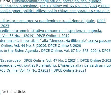
stuccia,
L’insindacabilità degli atti del potere politico: quando
tti” entrano in tensione
,
DPCE Online: Vol. 66 No. SP2 (2024): DPCE
nali e poteri politici. Riflessioni in chiave comparata - A cura di R.
à di testare: emergenza pandemica e transizione digitale
,
DPCE
1-2023
rocedimento amministrativo comune nell’esperienza spagnola.
 Vol. 38 No. 1 (2019): DPCE Online 1-2019
“democrazia impossibile” alla “democrazia illiberale” senza passar
Online: Vol. 44 No. 3 (2020): DPCE Online 3-2020
ies in the Biden Agenda
,
DPCE Online: Vol. 67 No. SP3 (2024): DPCE
n
ll’Est europeo
,
DPCE Online: Vol. 47 No. 2 (2021): DPCE Online 2-20
dependent Authorities Rulemaking. L’America alla ricerca di un nu
PCE Online: Vol. 47 No. 2 (2021): DPCE Online 2-2021
h
for this article.