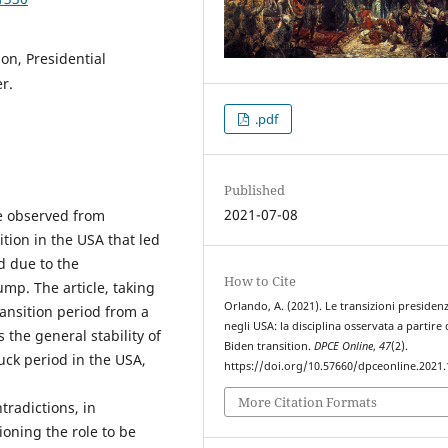
ion, Presidential
r.
.pdf
Published
2021-07-08
ne observed from
ition in the USA that led
d due to the
How to Cite
mp. The article, taking
Orlando, A. (2021). Le transizioni presidenz
ransition period from a
negli USA: la disciplina osservata a partire 
s the general stability of
Biden transition.
DPCE Online
,
47
(2).
uck period in the USA,
https://doi.org/10.57660/dpceonline.2021
More Citation Formats
tradictions, in
ioning the role to be