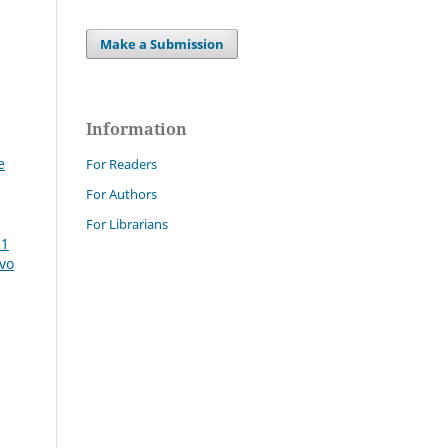
Make a Submission
Information
e
For Readers
For Authors
For Librarians
21
ovo