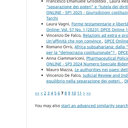
Francesco Emanuele Grisostolo , Laura Re
“separazione dei poteri” e “tutela dei diri
ONLINE - SP1 2025 - Giurisdizioni costituzio
Tarchi
Laura Vagni,
Forme testamentarie e libert
Online: Vol. 57 No. 1 (2023): DPCE Online 
Vincenzo De Falco,
Relazioni ad extra e p
Un’affinità che non convince
,
DPCE Online:
Romano Orrù,
Africa subsahariana: dalla 
per la “democrazia costituzionale”?
,
DPCE 
Anna Ciammariconi,
Pharmaceutical Polic
ONLINE - SP3 2024 Numero Speciale Bide
Mauro Mazza,
Le authorities nei paesi de
Vincenzo De Falco,
Judicial Review and In
equilibrio nella separazione dei poteri.
,
D
<<
<
2
3
4
5
6
7
8
9
10
11
>
>>
You may also
start an advanced similarity searc