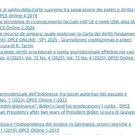
ar al vaglio della Corte suprema tra separazione dei poteri e diritto 
 DPCE Online 4-2019
 tecnologie di riconoscimento facciale nell’UE e negli USA: alea IA
PCE Online 2-2024
recurso de amparo: quale posto per la Carta dei diritti fondamen
4): DPCE ONLINE - SP1 2025 - Giurisdizioni costituzionali e poteri
 cura di R. Tarchi
uropee: diritti procedurali e tutela giurisdizionale effettiva nei casi
o. 4 (2025): Vol. 72 No. 4 (2025): Vol. 72 No. 4 (2025): DPCE Online 
residenziale dell’Indonesia, fra lasciti autoritari del passato e
 No. 1 (2023): DPCE Online 1-2023
embly dominance”: Biden’s (and his predecessors’) curbs
,
DPCE
can Presidency after two years of President Biden (a cura di Giuse
tizia e l’indipendenza del giudice in Germania: origini storiche e
 1 (2019): DPCE Online 1-2019