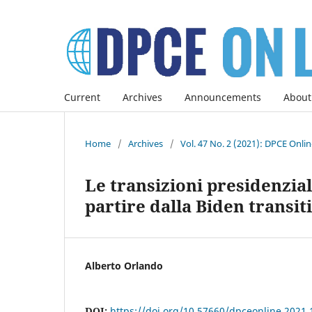
Current
Archives
Announcements
About
Home
/
Archives
/
Vol. 47 No. 2 (2021): DPCE Onli
Le transizioni presidenzial
partire dalla Biden transit
Alberto Orlando
DOI:
https://doi.org/10.57660/dpceonline.2021.