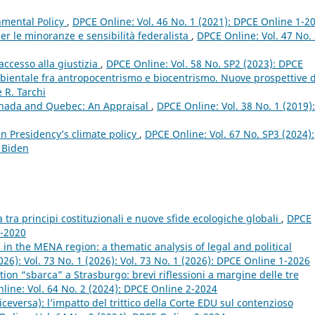
nmental Policy
,
DPCE Online: Vol. 46 No. 1 (2021): DPCE Online 1-2
er le minoranze e sensibilità federalista
,
DPCE Online: Vol. 47 No.
ccesso alla giustizia
,
DPCE Online: Vol. 58 No. SP2 (2023): DPCE
mbientale fra antropocentrismo e biocentrismo. Nuove prospettive 
 R. Tarchi
anada and Quebec: An Appraisal
,
DPCE Online: Vol. 38 No. 1 (2019):
n Presidency’s climate policy
,
DPCE Online: Vol. 67 No. SP3 (2024):
 Biden
a tra principi costituzionali e nuove sfide ecologiche globali
,
DPCE
1-2020
 in the MENA region: a thematic analysis of legal and political
026): Vol. 73 No. 1 (2026): Vol. 73 No. 1 (2026): DPCE Online 1-2026
tion “sbarca” a Strasburgo: brevi riflessioni a margine delle tre
line: Vol. 64 No. 2 (2024): DPCE Online 2-2024
viceversa): l’impatto del trittico della Corte EDU sul contenzioso