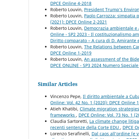
DPCE Online 4-2018
Roberto Louvin,
President Trump’s Enviro
Roberto Louvin,
Paolo Carrozza: simpatia p
(2021): DPCE Online 2-2021
Roberto Louvin,
Democrazia ambientale e a
Online - SP2 2023 - Il costituzionalismo a
Diritto comparato – A cura di D. Amirante e
Roberto Louvin,
The Relations between C
DPCE Online 1-2019
Roberto Louvin,
An assessment of the Bide
DPCE ONLINE - SP3 2024 Numero Speciale
Similar Articles
Vincenzo Pepe,
Il diritto ambientale a Cub
Online: Vol. 42 No. 1 (2020): DPCE Online 
Atieh Khatibi,
Climate migration strategies
frameworks
,
DPCE Online: Vol. 73 No. 1 (2
Claudia Sartoretti,
La climate change litiga
recenti sentenze della Corte EDU
,
DPCE On
Lorenzo Serafinelli,
Dal caos all’ordine (e 