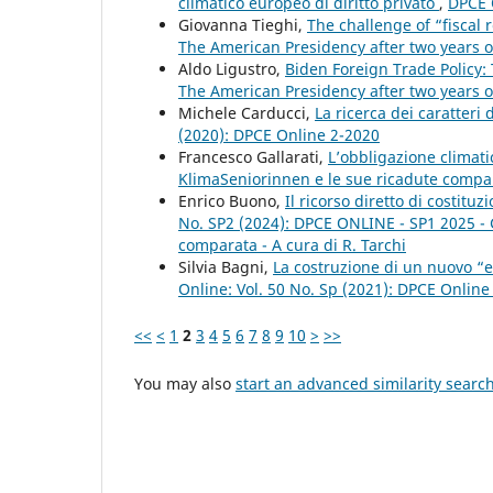
climatico europeo di diritto privato
,
DPCE O
Giovanna Tieghi,
The challenge of “fiscal 
The American Presidency after two years o
Aldo Ligustro,
Biden Foreign Trade Policy:
The American Presidency after two years o
Michele Carducci,
La ricerca dei caratteri 
(2020): DPCE Online 2-2020
Francesco Gallarati,
L’obbligazione climati
KlimaSeniorinnen e le sue ricadute comp
Enrico Buono,
Il ricorso diretto di costit
No. SP2 (2024): DPCE ONLINE - SP1 2025 - Giu
comparata - A cura di R. Tarchi
Silvia Bagni,
La costruzione di un nuovo “e
Online: Vol. 50 No. Sp (2021): DPCE Onlin
<<
<
1
2
3
4
5
6
7
8
9
10
>
>>
You may also
start an advanced similarity searc