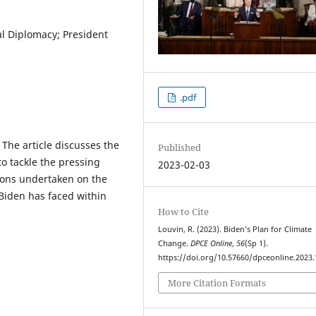
l Diplomacy; President
.pdf
 The article discusses the
Published
o tackle the pressing
2023-02-03
tions undertaken on the
 Biden has faced within
How to Cite
Louvin, R. (2023). Biden’s Plan for Climate
Change.
DPCE Online
,
56
(Sp 1).
https://doi.org/10.57660/dpceonline.2023
More Citation Formats