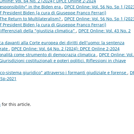
nline: Vol. 64 No. 2 (2024): DPCE Online 2-2024
responsibility” in the Biden era
,
DPCE Online: Vol. 56 No. Sp 1 (2023
f President Biden (a cura di Giuseppe Franco Ferrari)
 The Return to Multilateralism?
,
DPCE Online: Vol. 56 No. Sp 1 (2023
f President Biden (a cura di Giuseppe Franco Ferrari)
differenziali della “giustizia climatica”
,
DPCE Online: Vol. 43 No. 2
ca davanti alla Corte europea dei diritti dell’uomo: la sentenza
arate
,
DPCE Online: Vol. 64 No. 2 (2024): DPCE Online 2-2024
uzionalità come strumento di democrazia climatica
,
DPCE Online: Vol.
risdizioni costituzionali e poteri politici. Riflessioni in chiave
co-sistema giuridico” attraverso i formanti giudiziale e forense
,
D
e Sp-2021
h
for this article.