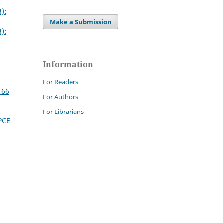
):
Make a Submission
):
Information
For Readers
 66
For Authors
For Librarians
PCE