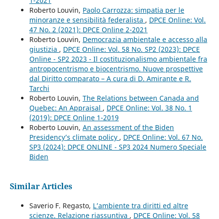
1-2021
Roberto Louvin,
Paolo Carrozza: simpatia per le
minoranze e sensibilità federalista
,
DPCE Online: Vol.
47 No. 2 (2021): DPCE Online 2-2021
Roberto Louvin,
Democrazia ambientale e accesso alla
giustizia
,
DPCE Online: Vol. 58 No. SP2 (2023): DPCE
Online - SP2 2023 - Il costituzionalismo ambientale fra
antropocentrismo e biocentrismo. Nuove prospettive
dal Diritto comparato – A cura di D. Amirante e R.
Tarchi
Roberto Louvin,
The Relations between Canada and
Quebec: An Appraisal
,
DPCE Online: Vol. 38 No. 1
(2019): DPCE Online 1-2019
Roberto Louvin,
An assessment of the Biden
Presidency’s climate policy
,
DPCE Online: Vol. 67 No.
SP3 (2024): DPCE ONLINE - SP3 2024 Numero Speciale
Biden
Similar Articles
Saverio F. Regasto,
L’ambiente tra diritti ed altre
scienze. Relazione riassuntiva
,
DPCE Online: Vol. 58