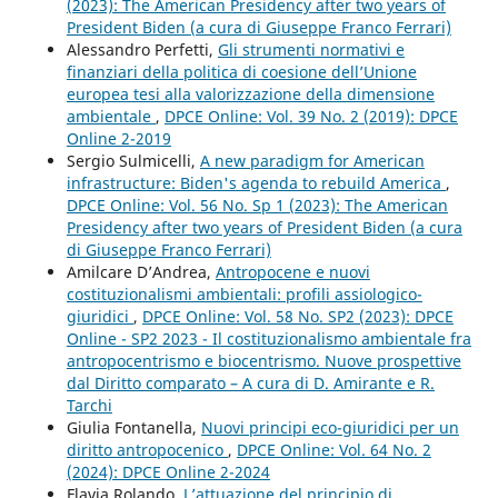
(2023): The American Presidency after two years of
President Biden (a cura di Giuseppe Franco Ferrari)
Alessandro Perfetti,
Gli strumenti normativi e
finanziari della politica di coesione dell’Unione
europea tesi alla valorizzazione della dimensione
ambientale
,
DPCE Online: Vol. 39 No. 2 (2019): DPCE
Online 2-2019
Sergio Sulmicelli,
A new paradigm for American
infrastructure: Biden's agenda to rebuild America
,
DPCE Online: Vol. 56 No. Sp 1 (2023): The American
Presidency after two years of President Biden (a cura
di Giuseppe Franco Ferrari)
Amilcare D’Andrea,
Antropocene e nuovi
costituzionalismi ambientali: profili assiologico-
giuridici
,
DPCE Online: Vol. 58 No. SP2 (2023): DPCE
Online - SP2 2023 - Il costituzionalismo ambientale fra
antropocentrismo e biocentrismo. Nuove prospettive
dal Diritto comparato – A cura di D. Amirante e R.
Tarchi
Giulia Fontanella,
Nuovi principi eco-giuridici per un
diritto antropocenico
,
DPCE Online: Vol. 64 No. 2
(2024): DPCE Online 2-2024
Flavia Rolando,
L’attuazione del principio di