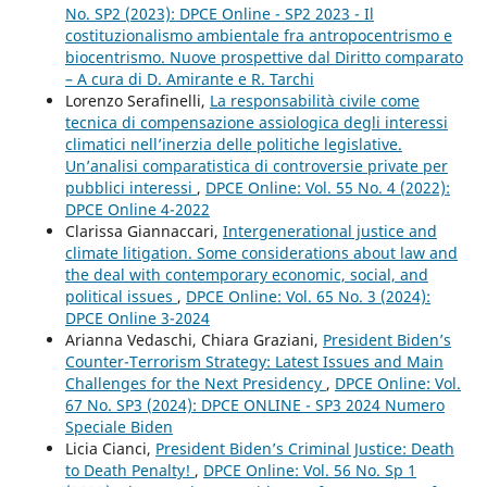
No. SP2 (2023): DPCE Online - SP2 2023 - Il
costituzionalismo ambientale fra antropocentrismo e
biocentrismo. Nuove prospettive dal Diritto comparato
– A cura di D. Amirante e R. Tarchi
Lorenzo Serafinelli,
La responsabilità civile come
tecnica di compensazione assiologica degli interessi
climatici nell’inerzia delle politiche legislative.
Un’analisi comparatistica di controversie private per
pubblici interessi
,
DPCE Online: Vol. 55 No. 4 (2022):
DPCE Online 4-2022
Clarissa Giannaccari,
Intergenerational justice and
climate litigation. Some considerations about law and
the deal with contemporary economic, social, and
political issues
,
DPCE Online: Vol. 65 No. 3 (2024):
DPCE Online 3-2024
Arianna Vedaschi, Chiara Graziani,
President Biden’s
Counter-Terrorism Strategy: Latest Issues and Main
Challenges for the Next Presidency
,
DPCE Online: Vol.
67 No. SP3 (2024): DPCE ONLINE - SP3 2024 Numero
Speciale Biden
Licia Cianci,
President Biden’s Criminal Justice: Death
to Death Penalty!
,
DPCE Online: Vol. 56 No. Sp 1