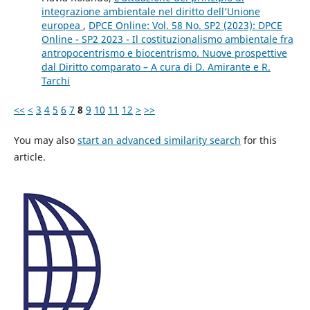
integrazione ambientale nel diritto dell’Unione
europea
,
DPCE Online: Vol. 58 No. SP2 (2023): DPCE
Online - SP2 2023 - Il costituzionalismo ambientale fra
antropocentrismo e biocentrismo. Nuove prospettive
dal Diritto comparato – A cura di D. Amirante e R.
Tarchi
<<
<
3
4
5
6
7
8
9
10
11
12
>
>>
You may also
start an advanced similarity search
for this
article.