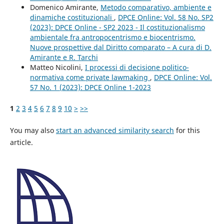
Domenico Amirante,
Metodo comparativo, ambiente e
dinamiche costituzionali
,
DPCE Online: Vol. 58 No. SP2
(2023): DPCE Online - SP2 2023 - Il costituzionalismo
ambientale fra antropocentrismo e biocentrismo.
Nuove prospettive dal Diritto comparato – A cura di D.
Amirante e R. Tarchi
Matteo Nicolini,
I processi di decisione politico-
normativa come private lawmaking
,
DPCE Online: Vol.
57 No. 1 (2023): DPCE Online 1-2023
1
2
3
4
5
6
7
8
9
10
>
>>
You may also
start an advanced similarity search
for this
article.