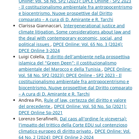
Online: Vol. 58 No. SP2 (2023): DPCE Online - SP2 2023
- Il costituzionalismo ambientale fra antropocentrismo
e biocentrismo. Nuove prospettive dal Diritto
comparato – A cura di D. Amirante e R. Tarchi
Clarissa Giannaccari,
Intergenerational justice and
climate litigation. Some considerations about law and
the deal with contemporary economic, social, and
political issues
,
DPCE Online: Vol. 65 No. 3 (2024):
DPCE Online 3-2024
Luigi Colella,
Il diritto dell’ambiente nella prospettiva
islamica del “Green Deen”: il costituzionalismo
ambientale del Marocco e della Tunisia
,
DPCE Online:
Vol. 58 No. SP2 (2023): DPCE Online - SP2 2023 - Il
costituzionalismo ambientale fra antropocentrismo e
biocentrismo. Nuove prospettive dal Diritto comparato
– A cura di D. Amirante e R. Tarchi
Andrea Pin,
Rule of law, certezza del diritto e valore
del precedente
,
DPCE Online: Vol. 50 No. Sp (2021):
DPCE Online Sp-2021
Lorenzo Serafinelli,
Dal caos all’ordine (e viceversa):
l’impatto del trittico della Corte EDU sul contenzioso
climatico europeo di diritto privato
,
DPCE Online: Vol.
64 No. 2 (2024): DPCE Online 2-2024