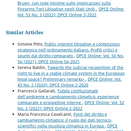
Bruen, con note minime sulle implicazioni sulla
Firearms Tort Litigation negli Stati Uniti
,
DPCE Online:
Vol. 53 No. 3 (2022): DPCE Online 3-2022
Similar Articles
Simone Pitto,
Public interest litigation e contenzioso
strategico nell'ordinamento italiano. Profili critici e
spunti dal diritto comparato
,
DPCE Online: Vol. 50 No.
Sp (2021): DPCE Online Sp-2021
Serena Baldin,
Towards the judicial recognition of the
right to live in a stable climate system in the European
legal space? Preliminary remarks•
,
DPCE Online: Vol.
43 No. 2 (2020): DPCE Online 2-2020
Francesco Gallarati,
Tutela costituzionale
dell’ambiente e cambiamento climatico: esperienze
comparate e prospettive interne
,
DPCE Online: Vol. 52
No. 2 (2022): DPCE Online 2-2022
Maria Francesca Cavalcanti,
Fonti del diritto e
cambiamento climatico: il ruolo dei dati tecnico-
scientifici nella giustizia climatica in Europa
,
DPCE