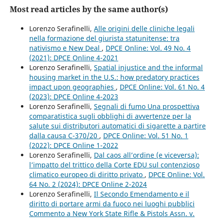
Most read articles by the same author(s)
Lorenzo Serafinelli,
Alle origini delle cliniche legali
nella formazione del giurista statunitense: tra
nativismo e New Deal
,
DPCE Online: Vol. 49 No. 4
(2021): DPCE Online 4-2021
Lorenzo Serafinelli,
Spatial injustice and the informal
housing market in the U.S.: how predatory practices
impact upon geographies
,
DPCE Online: Vol. 61 No. 4
(2023): DPCE Online 4-2023
Lorenzo Serafinelli,
Segnali di fumo Una prospettiva
comparatistica sugli obblighi di avvertenze per la
salute sui distributori automatici di sigarette a partire
dalla causa C-370/20
,
DPCE Online: Vol. 51 No. 1
(2022): DPCE Online 1-2022
Lorenzo Serafinelli,
Dal caos all’ordine (e viceversa):
l’impatto del trittico della Corte EDU sul contenzioso
climatico europeo di diritto privato
,
DPCE Online: Vol.
64 No. 2 (2024): DPCE Online 2-2024
Lorenzo Serafinelli,
Il Secondo Emendamento e il
diritto di portare armi da fuoco nei luoghi pubblici
Commento a New York State Rifle & Pistols Assn. v.