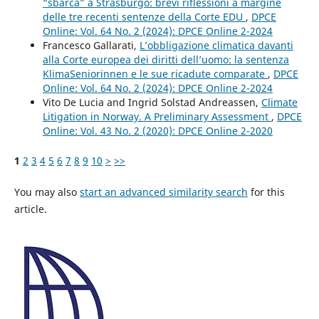
“sbarca” a Strasburgo: brevi riflessioni a margine
delle tre recenti sentenze della Corte EDU
,
DPCE
Online: Vol. 64 No. 2 (2024): DPCE Online 2-2024
Francesco Gallarati,
L’obbligazione climatica davanti
alla Corte europea dei diritti dell’uomo: la sentenza
KlimaSeniorinnen e le sue ricadute comparate
,
DPCE
Online: Vol. 64 No. 2 (2024): DPCE Online 2-2024
Vito De Lucia and Ingrid Solstad Andreassen,
Climate
Litigation in Norway. A Preliminary Assessment
,
DPCE
Online: Vol. 43 No. 2 (2020): DPCE Online 2-2020
1
2
3
4
5
6
7
8
9
10
>
>>
You may also
start an advanced similarity search
for this
article.