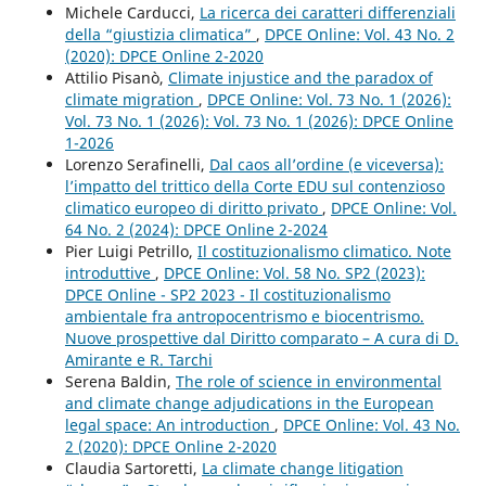
Michele Carducci,
La ricerca dei caratteri differenziali
della “giustizia climatica”
,
DPCE Online: Vol. 43 No. 2
(2020): DPCE Online 2-2020
Attilio Pisanò,
Climate injustice and the paradox of
climate migration
,
DPCE Online: Vol. 73 No. 1 (2026):
Vol. 73 No. 1 (2026): Vol. 73 No. 1 (2026): DPCE Online
1-2026
Lorenzo Serafinelli,
Dal caos all’ordine (e viceversa):
l’impatto del trittico della Corte EDU sul contenzioso
climatico europeo di diritto privato
,
DPCE Online: Vol.
64 No. 2 (2024): DPCE Online 2-2024
Pier Luigi Petrillo,
Il costituzionalismo climatico. Note
introduttive
,
DPCE Online: Vol. 58 No. SP2 (2023):
DPCE Online - SP2 2023 - Il costituzionalismo
ambientale fra antropocentrismo e biocentrismo.
Nuove prospettive dal Diritto comparato – A cura di D.
Amirante e R. Tarchi
Serena Baldin,
The role of science in environmental
and climate change adjudications in the European
legal space: An introduction
,
DPCE Online: Vol. 43 No.
2 (2020): DPCE Online 2-2020
Claudia Sartoretti,
La climate change litigation