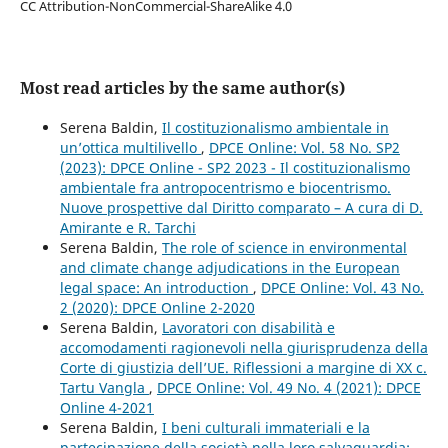
CC Attribution-NonCommercial-ShareAlike 4.0
Most read articles by the same author(s)
Serena Baldin,
Il costituzionalismo ambientale in
un’ottica multilivello
,
DPCE Online: Vol. 58 No. SP2
(2023): DPCE Online - SP2 2023 - Il costituzionalismo
ambientale fra antropocentrismo e biocentrismo.
Nuove prospettive dal Diritto comparato – A cura di D.
Amirante e R. Tarchi
Serena Baldin,
The role of science in environmental
and climate change adjudications in the European
legal space: An introduction
,
DPCE Online: Vol. 43 No.
2 (2020): DPCE Online 2-2020
Serena Baldin,
Lavoratori con disabilità e
accomodamenti ragionevoli nella giurisprudenza della
Corte di giustizia dell’UE. Riflessioni a margine di XX c.
Tartu Vangla
,
DPCE Online: Vol. 49 No. 4 (2021): DPCE
Online 4-2021
Serena Baldin,
I beni culturali immateriali e la
partecipazione della società nella loro salvaguardia: