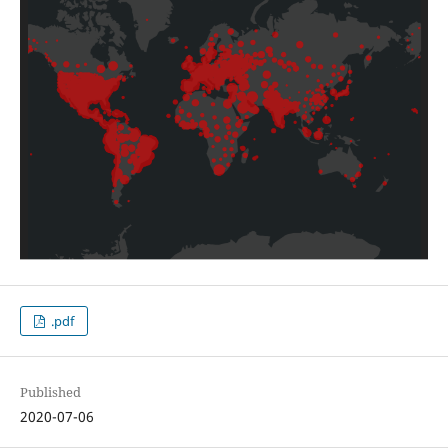
.pdf
Published
2020-07-06