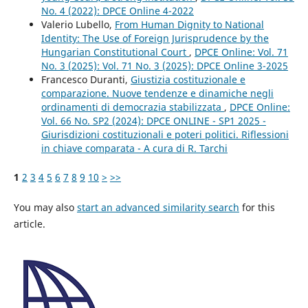
No. 4 (2022): DPCE Online 4-2022
Valerio Lubello,
From Human Dignity to National
Identity: The Use of Foreign Jurisprudence by the
Hungarian Constitutional Court
,
DPCE Online: Vol. 71
No. 3 (2025): Vol. 71 No. 3 (2025): DPCE Online 3-2025
Francesco Duranti,
Giustizia costituzionale e
comparazione. Nuove tendenze e dinamiche negli
ordinamenti di democrazia stabilizzata
,
DPCE Online:
Vol. 66 No. SP2 (2024): DPCE ONLINE - SP1 2025 -
Giurisdizioni costituzionali e poteri politici. Riflessioni
in chiave comparata - A cura di R. Tarchi
1
2
3
4
5
6
7
8
9
10
>
>>
You may also
start an advanced similarity search
for this
article.