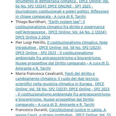
strumento di democrazia climatica
,
DPCE Online: Vol.
66 No. SP2 (2024): DPCE ONLINE - SP1 2025 -
Giurisdizioni costituzionali e poteri politici. Riflessioni
in chiave comparata - A cura di R. Tarchi
Thiago Burckhart,
“Earth system law”: il
costituzionalismo climatico fra diritto e governance
nell’Antropocene
,
DPCE Online: Vol. 64 No. 2 (2024):
DPCE Online 2-2024
Pier Luigi Petrillo,
Il costituzionalismo climatico. Note
introduttive
,
DPCE Online: Vol. 58 No. SP2 (2023):
DPCE Online - SP2 2023 - Il costituzionalismo
ambientale fra antropocentrismo e biocentrismo.
Nuove prospettive dal Diritto comparato – A cura di D.
Amirante e R. Tarchi
Maria Francesca Cavalcanti,
Fonti del diritto e
cambiamento climatico: il ruolo dei dati tecnico-
scientifici nella giustizia climatica in Europa
,
DPCE
Online: Vol. 58 No. SP2 (2023): DPCE Online - SP2 2023
- Il costituzionalismo ambientale fra antropocentrismo
e biocentrismo. Nuove prospettive dal Diritto
comparato – A cura di D. Amirante e R. Tarchi
Francesco Duranti,
Constitutional justice in Latvia. A
young Court, a strong institution
,
DPCE Online: Vol. 55