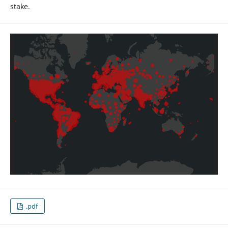
stake.
.pdf