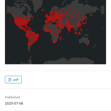
.pdf
Published
2020-07-06