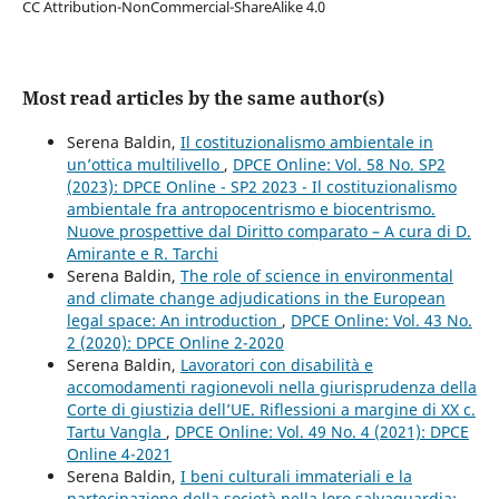
CC Attribution-NonCommercial-ShareAlike 4.0
Most read articles by the same author(s)
Serena Baldin,
Il costituzionalismo ambientale in
un’ottica multilivello
,
DPCE Online: Vol. 58 No. SP2
(2023): DPCE Online - SP2 2023 - Il costituzionalismo
ambientale fra antropocentrismo e biocentrismo.
Nuove prospettive dal Diritto comparato – A cura di D.
Amirante e R. Tarchi
Serena Baldin,
The role of science in environmental
and climate change adjudications in the European
legal space: An introduction
,
DPCE Online: Vol. 43 No.
2 (2020): DPCE Online 2-2020
Serena Baldin,
Lavoratori con disabilità e
accomodamenti ragionevoli nella giurisprudenza della
Corte di giustizia dell’UE. Riflessioni a margine di XX c.
Tartu Vangla
,
DPCE Online: Vol. 49 No. 4 (2021): DPCE
Online 4-2021
Serena Baldin,
I beni culturali immateriali e la
partecipazione della società nella loro salvaguardia: