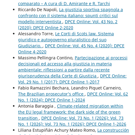
comparato – A cura di D. Amirante e R. Tarchi
Riccardo De Napoli,
La giustizia sportiva spagnola a
confronto con il sistema italiano: spunti critici sul
modello interventista
,
DPCE Online: Vol. 43 No. 2
(2020): DPCE Online 2-2020
Alessandro Torre,
Le Corti di Scots law. Sistema
giuridico e autogoverno pluralistico del suo
Giudiziario.
,
DPCE Online: Vol. 45 No. 4 (2020): DPCE
Online 4-2020
Massimo Pellingra Contino,
Partecipazione ai processi
decisionali ed accesso alla giustizia in materia
ambientale: riflessioni a partire dalla recente
giurisprudenza della Corte di Giustizia
,
DPCE Online:
Vol. 29 No. 1 (2017): DPCE Online 1-2017
Fabio Ramazzini Bechara, Leandro Piquet Carneiro,
The Brazilian prosecutor’s office
,
DPCE Online: Vol. 62
No. 1 (2024): DPCE Online 1-2024
Antonia Baraggia ,
Climate-related migration within
the EU legal framework: the dark side of the green
transition
,
DPCE Online: Vol. 73 No. 1 (2026): Vol. 73
No. 1 (2026): Vol. 73 No. 1 (2026): DPCE Online 1-2026
Liliana Estupiñán Achury Mateo Romo,
La construcción