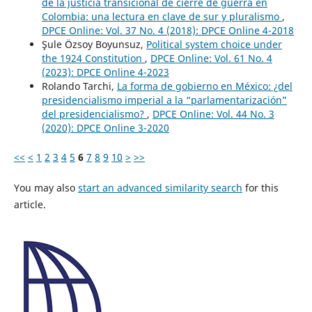
de la justicia transicional de cierre de guerra en
Colombia: una lectura en clave de sur y pluralismo
,
DPCE Online: Vol. 37 No. 4 (2018): DPCE Online 4-2018
Şule Özsoy Boyunsuz,
Political system choice under
the 1924 Constitution
,
DPCE Online: Vol. 61 No. 4
(2023): DPCE Online 4-2023
Rolando Tarchi,
La forma de gobierno en México: ¿del
presidencialismo imperial a la “parlamentarización”
del presidencialismo?
,
DPCE Online: Vol. 44 No. 3
(2020): DPCE Online 3-2020
<<
<
1
2
3
4
5
6
7
8
9
10
>
>>
You may also
start an advanced similarity search
for this
article.