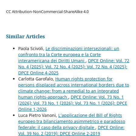
CC Attribution-NonCommercial-ShareAlike 4.0
Similar Articles
Paola Scivoli,
Le discriminazioni intersezionali: un
confronto tra la Corte europea e la Corte
interamericana dei Diritti Umani
,
DPCE Online: Vol. 72
No. 4 (2025): Vol. 72 No. 4 (2025): Vol. 72 No. 4 (2025):
DPCE Online 4-2025
Carlotta Garofalo,
Human rights protection for
persons displaced across international borders due to
climate change: from a remedial to an integrated
human rights-approach
,
DPCE Online: Vol. 73 No. 1
(2026): Vol. 73 No. 1 (2026): Vol. 73 No. 1 (2026): DPCE
Online 1-2026
Luca Pietro Vanoni,
L’applicazione del Bill of Rights
europeo tra bilanciamento asimmetrico e paradosso
federale: il caso della privacy digitale
,
DPCE Online:
Vol. 39 No. 2 (2019): DPCE Online 2-2019