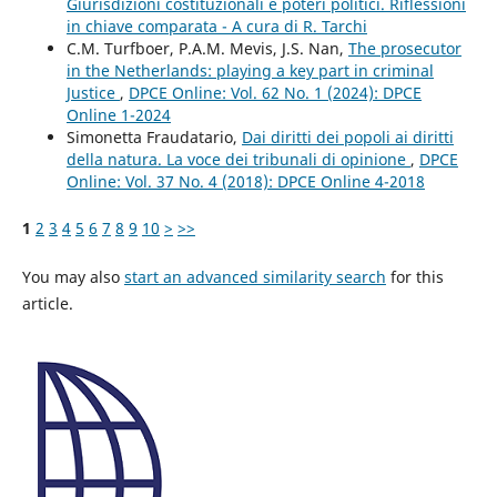
Giurisdizioni costituzionali e poteri politici. Riflessioni
in chiave comparata - A cura di R. Tarchi
C.M. Turfboer, P.A.M. Mevis, J.S. Nan,
The prosecutor
in the Netherlands: playing a key part in criminal
Justice
,
DPCE Online: Vol. 62 No. 1 (2024): DPCE
Online 1-2024
Simonetta Fraudatario,
Dai diritti dei popoli ai diritti
della natura. La voce dei tribunali di opinione
,
DPCE
Online: Vol. 37 No. 4 (2018): DPCE Online 4-2018
1
2
3
4
5
6
7
8
9
10
>
>>
You may also
start an advanced similarity search
for this
article.