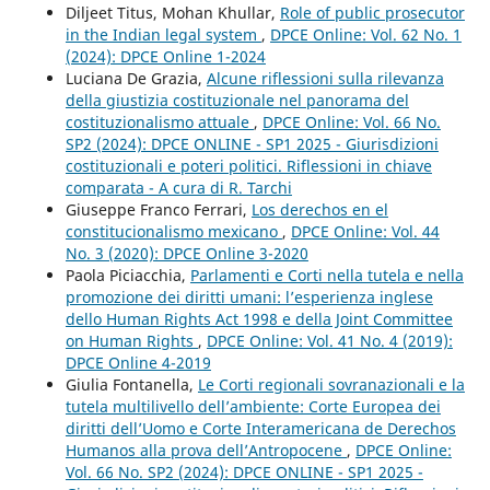
Diljeet Titus, Mohan Khullar,
Role of public prosecutor
in the Indian legal system
,
DPCE Online: Vol. 62 No. 1
(2024): DPCE Online 1-2024
Luciana De Grazia,
Alcune riflessioni sulla rilevanza
della giustizia costituzionale nel panorama del
costituzionalismo attuale
,
DPCE Online: Vol. 66 No.
SP2 (2024): DPCE ONLINE - SP1 2025 - Giurisdizioni
costituzionali e poteri politici. Riflessioni in chiave
comparata - A cura di R. Tarchi
Giuseppe Franco Ferrari,
Los derechos en el
constitucionalismo mexicano
,
DPCE Online: Vol. 44
No. 3 (2020): DPCE Online 3-2020
Paola Piciacchia,
Parlamenti e Corti nella tutela e nella
promozione dei diritti umani: l’esperienza inglese
dello Human Rights Act 1998 e della Joint Committee
on Human Rights
,
DPCE Online: Vol. 41 No. 4 (2019):
DPCE Online 4-2019
Giulia Fontanella,
Le Corti regionali sovranazionali e la
tutela multilivello dell’ambiente: Corte Europea dei
diritti dell’Uomo e Corte Interamericana de Derechos
Humanos alla prova dell’Antropocene
,
DPCE Online:
Vol. 66 No. SP2 (2024): DPCE ONLINE - SP1 2025 -