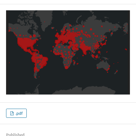
.pdf
Published