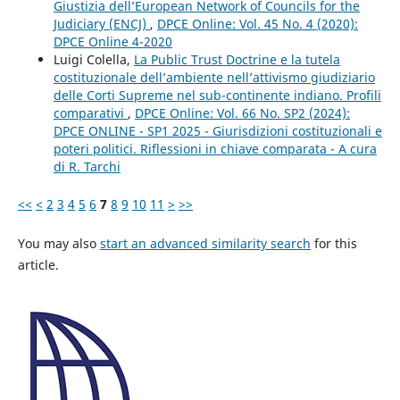
Giustizia dell’European Network of Councils for the
Judiciary (ENCJ)
,
DPCE Online: Vol. 45 No. 4 (2020):
DPCE Online 4-2020
Luigi Colella,
La Public Trust Doctrine e la tutela
costituzionale dell’ambiente nell’attivismo giudiziario
delle Corti Supreme nel sub-continente indiano. Profili
comparativi
,
DPCE Online: Vol. 66 No. SP2 (2024):
DPCE ONLINE - SP1 2025 - Giurisdizioni costituzionali e
poteri politici. Riflessioni in chiave comparata - A cura
di R. Tarchi
<<
<
2
3
4
5
6
7
8
9
10
11
>
>>
You may also
start an advanced similarity search
for this
article.