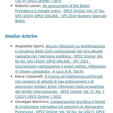
(2019): DPCE Online 1-2019
Roberto Louvin,
An assessment of the Biden
Presidency’s climate policy
,
DPCE Online: Vol. 67 No.
SP3 (2024): DPCE ONLINE - SP3 2024 Numero Speciale
Biden
Similar Articles
Angioletta Sperti,
Alcune riflessioni su legittimazione
e consenso delle Corti costituzionali nel loro attuale
rapporto con l’opinione pubblica
,
DPCE Online: Vol.
66 No. SP2 (2024): DPCE ONLINE - SP1 2025 -
Giurisdizioni costituzionali e poteri politici. Riflessioni
in chiave comparata - A cura di R. Tarchi
Elena Carpanelli,
Il ricorso all’intelligenza artificiale
nel contesto di attività di law enforcement e di
operazioni militari: brevi riflessioni nella prospettiva
del diritto internazionale
,
DPCE Online: Vol. 51 No. 1
(2022): DPCE Online 1-2022
Giuseppe Martinico,
Comparazione giuridica e forme
di produzione normativa nel pensiero di Alessandro
Pizzorusso
,
DPCE Online: Vol. 50 No. Sp (2021): DPCE