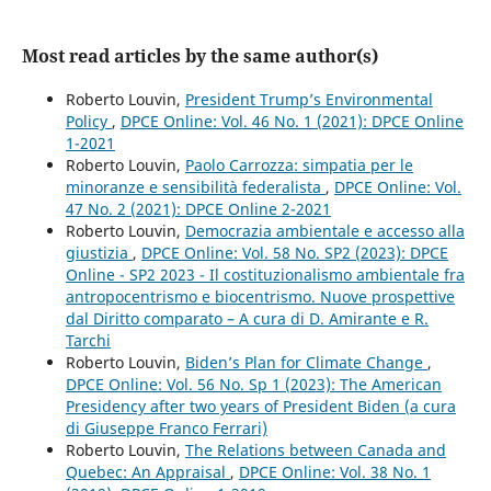
Most read articles by the same author(s)
Roberto Louvin,
President Trump’s Environmental
Policy
,
DPCE Online: Vol. 46 No. 1 (2021): DPCE Online
1-2021
Roberto Louvin,
Paolo Carrozza: simpatia per le
minoranze e sensibilità federalista
,
DPCE Online: Vol.
47 No. 2 (2021): DPCE Online 2-2021
Roberto Louvin,
Democrazia ambientale e accesso alla
giustizia
,
DPCE Online: Vol. 58 No. SP2 (2023): DPCE
Online - SP2 2023 - Il costituzionalismo ambientale fra
antropocentrismo e biocentrismo. Nuove prospettive
dal Diritto comparato – A cura di D. Amirante e R.
Tarchi
Roberto Louvin,
Biden’s Plan for Climate Change
,
DPCE Online: Vol. 56 No. Sp 1 (2023): The American
Presidency after two years of President Biden (a cura
di Giuseppe Franco Ferrari)
Roberto Louvin,
The Relations between Canada and
Quebec: An Appraisal
,
DPCE Online: Vol. 38 No. 1