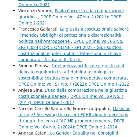
Online Sp-2021
Vincenzo Varano,
Paolo Carrozza e la comparazione
giuridica
,
DPCE Online: Vol. 47 No. 2 (2021): DPCE
Online 2-2021
Francesco Gallarati,
La giustizia costituzionale salverà
il mondo? Obblighi di protezione e discrezionalità
politica nell’Antropocene
,
DPCE Online: Vol. 66 No.
SP2 (2024): DPCE ONLINE - SP1 2025 - Giurisdizioni
costituzionali e poteri politici. Riflessioni in chiave
comparata - A cura di R. Tarchi
Simone Penasa,
Intelligenza artificiale e giustizia: il
delicato equilibrio tra affidabilità tecnologica e
sostenibilità costituzionale in prospettiva comparata
,
DPCE Online: Vol. 51 No. 1 (2022): DPCE Online 1-2022
Anjeza Sina,
L’uso della comparazione nella giustizia
costituzionale albanese
,
DPCE Online: Vol. 29 No. 1
(2017): DPCE Online 1-2017
Nicolás Carrillo Santarelli, Francesca Ippolito,
Oasis or
mirage? Assessing the recent ECHR climate decisions
through the lens of IACtHR pronouncements
,
DPCE
Online: Vol. 64 No. 2 (2024): DPCE Online 2-2024
Andrea Catani,
La Gender Equality nei Consigli di