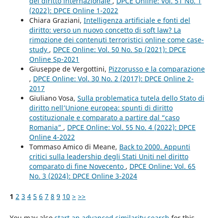
del diritto internazionale
,
DPCE Online: Vol. 51 No. 1
(2022): DPCE Online 1-2022
Chiara Graziani,
Intelligenza artificiale e fonti del
diritto: verso un nuovo concetto di soft law? La
rimozione dei contenuti terroristici online come case-
study
,
DPCE Online: Vol. 50 No. Sp (2021): DPCE
Online Sp-2021
Giuseppe de Vergottini,
Pizzorusso e la comparazione
,
DPCE Online: Vol. 30 No. 2 (2017): DPCE Online 2-
2017
Giuliano Vosa,
Sulla problematica tutela dello Stato di
diritto nell’Unione europea: spunti di diritto
costituzionale e comparato a partire dal “caso
Romania”
,
DPCE Online: Vol. 55 No. 4 (2022): DPCE
Online 4-2022
Tommaso Amico di Meane,
Back to 2000. Appunti
critici sulla leadership degli Stati Uniti nel diritto
comparato di fine Novecento
,
DPCE Online: Vol. 65
No. 3 (2024): DPCE Online 3-2024
1
2
3
4
5
6
7
8
9
10
>
>>
You may also
start an advanced similarity search
for this