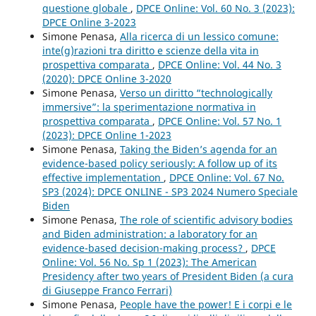
questione globale
,
DPCE Online: Vol. 60 No. 3 (2023):
DPCE Online 3-2023
Simone Penasa,
Alla ricerca di un lessico comune:
inte(g)razioni tra diritto e scienze della vita in
prospettiva comparata
,
DPCE Online: Vol. 44 No. 3
(2020): DPCE Online 3-2020
Simone Penasa,
Verso un diritto “technologically
immersive”: la sperimentazione normativa in
prospettiva comparata
,
DPCE Online: Vol. 57 No. 1
(2023): DPCE Online 1-2023
Simone Penasa,
Taking the Biden’s agenda for an
evidence-based policy seriously: A follow up of its
effective implementation
,
DPCE Online: Vol. 67 No.
SP3 (2024): DPCE ONLINE - SP3 2024 Numero Speciale
Biden
Simone Penasa,
The role of scientific advisory bodies
and Biden administration: a laboratory for an
evidence-based decision-making process?
,
DPCE
Online: Vol. 56 No. Sp 1 (2023): The American
Presidency after two years of President Biden (a cura
di Giuseppe Franco Ferrari)
Simone Penasa,
People have the power! E i corpi e le