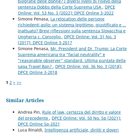
biografie delle donne? I diversi livelli di rilievo della
sentenza Dobbs della Corte Suprema USA
,
DPCE
Online: Vol. 53 No. 3 (2022): DPCE Online 3-2022
Simone Penasa,
La relocation delle persone
richiedenti asilo: un sistema legittimo, giustificato e …
inattuato? Brevi riflessioni sulla sentenza Slovacchia e
Ungheria c. Consiglio
,
DPCE Online: Vol. 31 No. 3
(2017): DPCE Online 3-2017
Simone Penasa,
Mr. President and Dr. Trump: La Corte
Suprema americana tra “facial neutrality” e
“reasonable observer” standard. Ultima puntata della
saga Travel Ban?
,
DPCE Online: Vol. 36 No. 3 (2018):
DPCE Online 3-2018
1
2
>
>>
Similar Articles
Andrea Pin,
Rule of law, certezza del diritto e valore
del precedente
,
DPCE Online: Vol. 50 No. Sp (2021):
DPCE Online Sp-2021
Luca Rinaldi,
Intelligenza artificiale, diritti e doveri