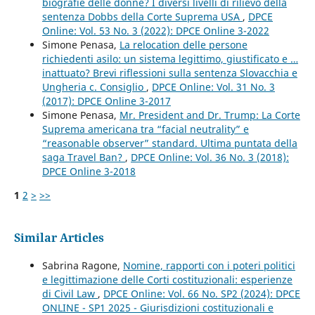
biografie delle donne? I diversi livelli di rilievo della
sentenza Dobbs della Corte Suprema USA
,
DPCE
Online: Vol. 53 No. 3 (2022): DPCE Online 3-2022
Simone Penasa,
La relocation delle persone
richiedenti asilo: un sistema legittimo, giustificato e …
inattuato? Brevi riflessioni sulla sentenza Slovacchia e
Ungheria c. Consiglio
,
DPCE Online: Vol. 31 No. 3
(2017): DPCE Online 3-2017
Simone Penasa,
Mr. President and Dr. Trump: La Corte
Suprema americana tra “facial neutrality” e
“reasonable observer” standard. Ultima puntata della
saga Travel Ban?
,
DPCE Online: Vol. 36 No. 3 (2018):
DPCE Online 3-2018
1
2
>
>>
Similar Articles
Sabrina Ragone,
Nomine, rapporti con i poteri politici
e legittimazione delle Corti costituzionali: esperienze
di Civil Law
,
DPCE Online: Vol. 66 No. SP2 (2024): DPCE
ONLINE - SP1 2025 - Giurisdizioni costituzionali e