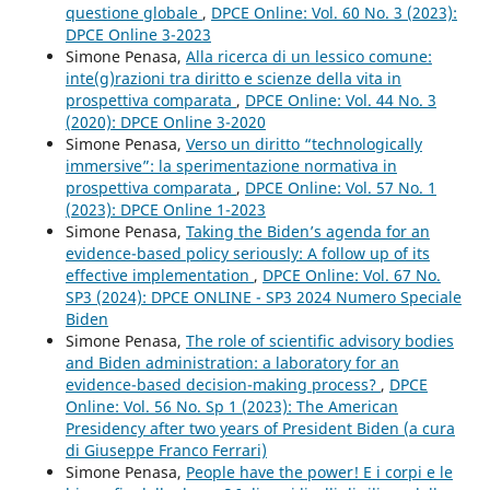
questione globale
,
DPCE Online: Vol. 60 No. 3 (2023):
DPCE Online 3-2023
Simone Penasa,
Alla ricerca di un lessico comune:
inte(g)razioni tra diritto e scienze della vita in
prospettiva comparata
,
DPCE Online: Vol. 44 No. 3
(2020): DPCE Online 3-2020
Simone Penasa,
Verso un diritto “technologically
immersive”: la sperimentazione normativa in
prospettiva comparata
,
DPCE Online: Vol. 57 No. 1
(2023): DPCE Online 1-2023
Simone Penasa,
Taking the Biden’s agenda for an
evidence-based policy seriously: A follow up of its
effective implementation
,
DPCE Online: Vol. 67 No.
SP3 (2024): DPCE ONLINE - SP3 2024 Numero Speciale
Biden
Simone Penasa,
The role of scientific advisory bodies
and Biden administration: a laboratory for an
evidence-based decision-making process?
,
DPCE
Online: Vol. 56 No. Sp 1 (2023): The American
Presidency after two years of President Biden (a cura
di Giuseppe Franco Ferrari)
Simone Penasa,
People have the power! E i corpi e le