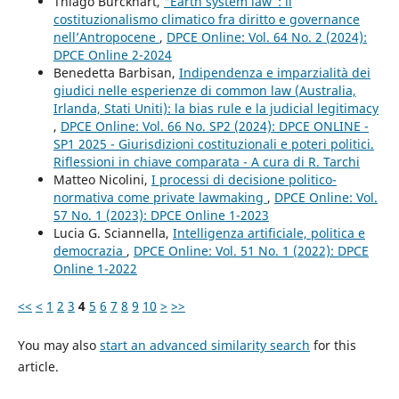
Thiago Burckhart,
“Earth system law”: il
costituzionalismo climatico fra diritto e governance
nell’Antropocene
,
DPCE Online: Vol. 64 No. 2 (2024):
DPCE Online 2-2024
Benedetta Barbisan,
Indipendenza e imparzialità dei
giudici nelle esperienze di common law (Australia,
Irlanda, Stati Uniti): la bias rule e la judicial legitimacy
,
DPCE Online: Vol. 66 No. SP2 (2024): DPCE ONLINE -
SP1 2025 - Giurisdizioni costituzionali e poteri politici.
Riflessioni in chiave comparata - A cura di R. Tarchi
Matteo Nicolini,
I processi di decisione politico-
normativa come private lawmaking
,
DPCE Online: Vol.
57 No. 1 (2023): DPCE Online 1-2023
Lucia G. Sciannella,
Intelligenza artificiale, politica e
democrazia
,
DPCE Online: Vol. 51 No. 1 (2022): DPCE
Online 1-2022
<<
<
1
2
3
4
5
6
7
8
9
10
>
>>
You may also
start an advanced similarity search
for this
article.