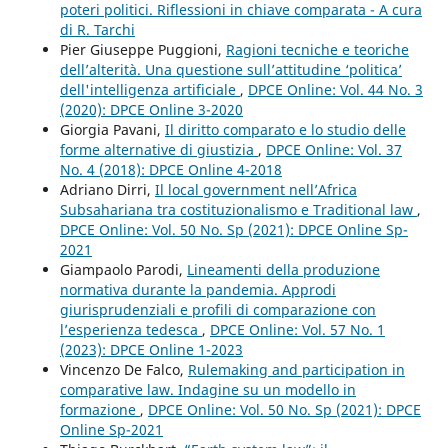
poteri politici. Riflessioni in chiave comparata - A cura
di R. Tarchi
Pier Giuseppe Puggioni,
Ragioni tecniche e teoriche
dell’alterità. Una questione sull’attitudine ‘politica’
dell'intelligenza artificiale
,
DPCE Online: Vol. 44 No. 3
(2020): DPCE Online 3-2020
Giorgia Pavani,
Il diritto comparato e lo studio delle
forme alternative di giustizia
,
DPCE Online: Vol. 37
No. 4 (2018): DPCE Online 4-2018
Adriano Dirri,
Il local government nell’Africa
Subsahariana tra costituzionalismo e Traditional law
,
DPCE Online: Vol. 50 No. Sp (2021): DPCE Online Sp-
2021
Giampaolo Parodi,
Lineamenti della produzione
normativa durante la pandemia. Approdi
giurisprudenziali e profili di comparazione con
l’esperienza tedesca
,
DPCE Online: Vol. 57 No. 1
(2023): DPCE Online 1-2023
Vincenzo De Falco,
Rulemaking and participation in
comparative law. Indagine su un modello in
formazione
,
DPCE Online: Vol. 50 No. Sp (2021): DPCE
Online Sp-2021