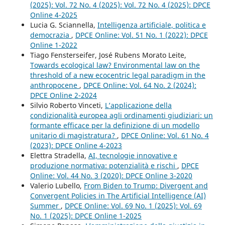
(2025): Vol. 72 No. 4 (2025): Vol. 72 No. 4 (2025): DPCE
Online 4-2025
Lucia G. Sciannella,
Intelligenza artificiale, politica e
democrazia
,
DPCE Online: Vol. 51 No. 1 (2022): DPCE
Online 1-2022
Tiago Fensterseifer, José Rubens Morato Leite,
Towards ecological law? Environmental law on the
threshold of a new ecocentric legal paradigm in the
anthropocene
,
DPCE Online: Vol. 64 No. 2 (2024):
DPCE Online 2-2024
Silvio Roberto Vinceti,
L’applicazione della
condizionalità europea agli ordinamenti giudiziari: un
formante efficace per la definizione di un modello
unitario di magistratura?
,
DPCE Online: Vol. 61 No. 4
(2023): DPCE Online 4-2023
Elettra Stradella,
AI, tecnologie innovative e
produzione normativa: potenzialità e rischi
,
DPCE
Online: Vol. 44 No. 3 (2020): DPCE Online 3-2020
Valerio Lubello,
From Biden to Trump: Divergent and
Convergent Policies in The Artificial Intelligence (AI)
Summer
,
DPCE Online: Vol. 69 No. 1 (2025): Vol. 69
No. 1 (2025): DPCE Online 1-2025