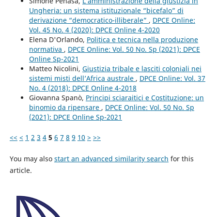
Simone Penasa,
L’amministrazione della giustizia in
Ungheria: un sistema istituzionale “bicefalo” di
derivazione “democratico-illiberale”
,
DPCE Online:
Vol. 45 No. 4 (2020): DPCE Online 4-2020
Elena D'Orlando,
Politica e tecnica nella produzione
normativa
,
DPCE Online: Vol. 50 No. Sp (2021): DPCE
Online Sp-2021
Matteo Nicolini,
Giustizia tribale e lasciti coloniali nei
sistemi misti dell’Africa australe
,
DPCE Online: Vol. 37
No. 4 (2018): DPCE Online 4-2018
Giovanna Spanò,
Principi sciaraitici e Costituzione: un
binomio da ripensare
,
DPCE Online: Vol. 50 No. Sp
(2021): DPCE Online Sp-2021
<<
<
1
2
3
4
5
6
7
8
9
10
>
>>
You may also
start an advanced similarity search
for this
article.