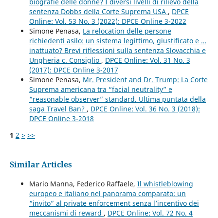
biografie delle donne? I diversi livelli di rilievo della
sentenza Dobbs della Corte Suprema USA
,
DPCE
Online: Vol. 53 No. 3 (2022): DPCE Online 3-2022
Simone Penasa,
La relocation delle persone
richiedenti asilo: un sistema legittimo, giustificato e …
inattuato? Brevi riflessioni sulla sentenza Slovacchia e
Ungheria c. Consiglio
,
DPCE Online: Vol. 31 No. 3
(2017): DPCE Online 3-2017
Simone Penasa,
Mr. President and Dr. Trump: La Corte
Suprema americana tra “facial neutrality” e
“reasonable observer” standard. Ultima puntata della
saga Travel Ban?
,
DPCE Online: Vol. 36 No. 3 (2018):
DPCE Online 3-2018
1
2
>
>>
Similar Articles
Mario Manna, Federico Raffaele,
Il whistleblowing
europeo e italiano nel panorama comparato: un
“invito” al private enforcement senza l’incentivo dei
meccanismi di reward
,
DPCE Online: Vol. 72 No. 4