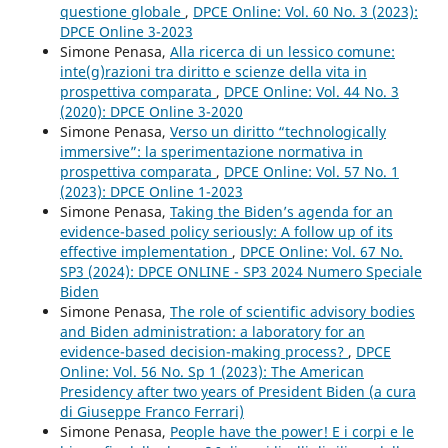
questione globale
,
DPCE Online: Vol. 60 No. 3 (2023):
DPCE Online 3-2023
Simone Penasa,
Alla ricerca di un lessico comune:
inte(g)razioni tra diritto e scienze della vita in
prospettiva comparata
,
DPCE Online: Vol. 44 No. 3
(2020): DPCE Online 3-2020
Simone Penasa,
Verso un diritto “technologically
immersive”: la sperimentazione normativa in
prospettiva comparata
,
DPCE Online: Vol. 57 No. 1
(2023): DPCE Online 1-2023
Simone Penasa,
Taking the Biden’s agenda for an
evidence-based policy seriously: A follow up of its
effective implementation
,
DPCE Online: Vol. 67 No.
SP3 (2024): DPCE ONLINE - SP3 2024 Numero Speciale
Biden
Simone Penasa,
The role of scientific advisory bodies
and Biden administration: a laboratory for an
evidence-based decision-making process?
,
DPCE
Online: Vol. 56 No. Sp 1 (2023): The American
Presidency after two years of President Biden (a cura
di Giuseppe Franco Ferrari)
Simone Penasa,
People have the power! E i corpi e le