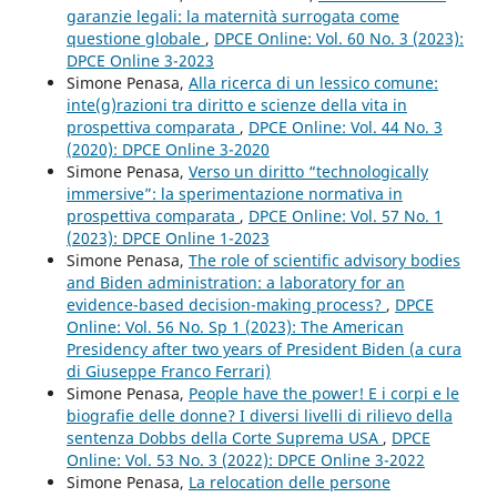
garanzie legali: la maternità surrogata come
questione globale
,
DPCE Online: Vol. 60 No. 3 (2023):
DPCE Online 3-2023
Simone Penasa,
Alla ricerca di un lessico comune:
inte(g)razioni tra diritto e scienze della vita in
prospettiva comparata
,
DPCE Online: Vol. 44 No. 3
(2020): DPCE Online 3-2020
Simone Penasa,
Verso un diritto “technologically
immersive”: la sperimentazione normativa in
prospettiva comparata
,
DPCE Online: Vol. 57 No. 1
(2023): DPCE Online 1-2023
Simone Penasa,
The role of scientific advisory bodies
and Biden administration: a laboratory for an
evidence-based decision-making process?
,
DPCE
Online: Vol. 56 No. Sp 1 (2023): The American
Presidency after two years of President Biden (a cura
di Giuseppe Franco Ferrari)
Simone Penasa,
People have the power! E i corpi e le
biografie delle donne? I diversi livelli di rilievo della
sentenza Dobbs della Corte Suprema USA
,
DPCE
Online: Vol. 53 No. 3 (2022): DPCE Online 3-2022
Simone Penasa,
La relocation delle persone