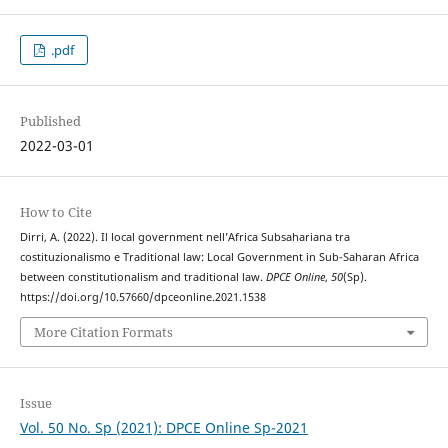
.pdf
Published
2022-03-01
How to Cite
Dirri, A. (2022). Il local government nell’Africa Subsahariana tra
costituzionalismo e Traditional law: Local Government in Sub-Saharan Africa
between constitutionalism and traditional law.
DPCE Online
,
50
(Sp).
https://doi.org/10.57660/dpceonline.2021.1538
More Citation Formats
Issue
Vol. 50 No. Sp (2021): DPCE Online Sp-2021