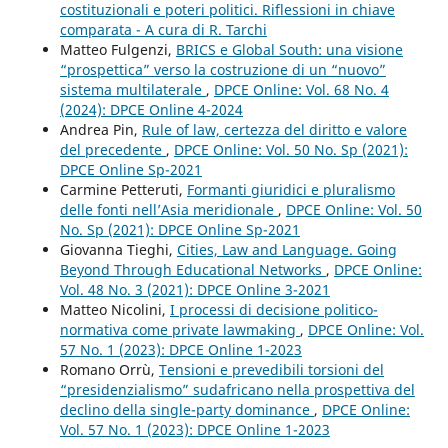
costituzionali e poteri politici. Riflessioni in chiave
comparata - A cura di R. Tarchi
Matteo Fulgenzi,
BRICS e Global South: una visione
“prospettica” verso la costruzione di un “nuovo”
sistema multilaterale
,
DPCE Online: Vol. 68 No. 4
(2024): DPCE Online 4-2024
Andrea Pin,
Rule of law, certezza del diritto e valore
del precedente
,
DPCE Online: Vol. 50 No. Sp (2021):
DPCE Online Sp-2021
Carmine Petteruti,
Formanti giuridici e pluralismo
delle fonti nell’Asia meridionale
,
DPCE Online: Vol. 50
No. Sp (2021): DPCE Online Sp-2021
Giovanna Tieghi,
Cities, Law and Language. Going
Beyond Through Educational Networks
,
DPCE Online:
Vol. 48 No. 3 (2021): DPCE Online 3-2021
Matteo Nicolini,
I processi di decisione politico-
normativa come private lawmaking
,
DPCE Online: Vol.
57 No. 1 (2023): DPCE Online 1-2023
Romano Orrù,
Tensioni e prevedibili torsioni del
“presidenzialismo” sudafricano nella prospettiva del
declino della single-party dominance
,
DPCE Online:
Vol. 57 No. 1 (2023): DPCE Online 1-2023