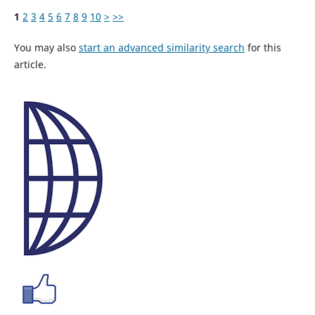
1
2
3
4
5
6
7
8
9
10
>
>>
You may also
start an advanced similarity search
for this
article.