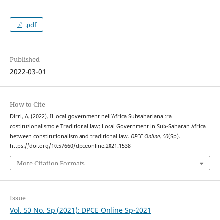
.pdf
Published
2022-03-01
How to Cite
Dirri, A. (2022). Il local government nell’Africa Subsahariana tra
costituzionalismo e Traditional law: Local Government in Sub-Saharan Africa
between constitutionalism and traditional law.
DPCE Online
,
50
(Sp).
https://doi.org/10.57660/dpceonline.2021.1538
More Citation Formats
Issue
Vol. 50 No. Sp (2021): DPCE Online Sp-2021