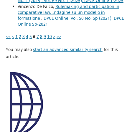
No. 1 (2025): Vol. 69 No. 1 (2025): DPCE Online 1-2025
Vincenzo De Falco,
Rulemaking and participation in
comparative law. Indagine su un modello in
formazione
,
DPCE Online: Vol. 50 No. Sp (2021): DPCE
Online Sp-2021
<<
<
1
2
3
4
5
6
7
8
9
10
>
>>
You may also
start an advanced similarity search
for this
article.