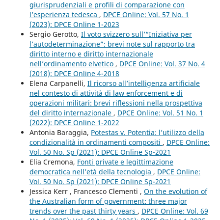
giurisprudenziali e profili di comparazione con
l’esperienza tedesca
,
DPCE Online: Vol. 57 No. 1
(2023): DPCE Online 1-2023
Sergio Gerotto,
Il voto svizzero sull’“Iniziativa per
l’autodeterminazione”: brevi note sul rapporto tra
diritto interno e diritto internazionale
nell’ordinamento elvetico
,
DPCE Online: Vol. 37 No. 4
(2018): DPCE Online 4-2018
Elena Carpanelli,
Il ricorso all’intelligenza artificiale
nel contesto di attività di law enforcement e di
operazioni militari: brevi riflessioni nella prospettiva
del diritto internazionale
,
DPCE Online: Vol. 51 No. 1
(2022): DPCE Online 1-2022
Antonia Baraggia,
Potestas v. Potentia: l’utilizzo della
condizionalità in ordinamenti compositi
,
DPCE Online:
Vol. 50 No. Sp (2021): DPCE Online Sp-2021
Elia Cremona,
Fonti private e legittimazione
democratica nell’età della tecnologia
,
DPCE Online:
Vol. 50 No. Sp (2021): DPCE Online Sp-2021
Jessica Kerr , Francesco Clementi ,
On the evolution of
the Australian form of government: three major
trends over the past thirty years
,
DPCE Online: Vol. 69