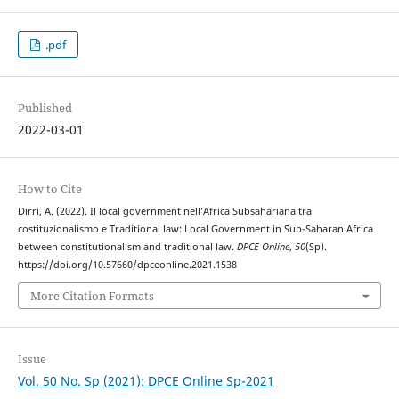
.pdf
Published
2022-03-01
How to Cite
Dirri, A. (2022). Il local government nell’Africa Subsahariana tra
costituzionalismo e Traditional law: Local Government in Sub-Saharan Africa
between constitutionalism and traditional law.
DPCE Online
,
50
(Sp).
https://doi.org/10.57660/dpceonline.2021.1538
More Citation Formats
Issue
Vol. 50 No. Sp (2021): DPCE Online Sp-2021