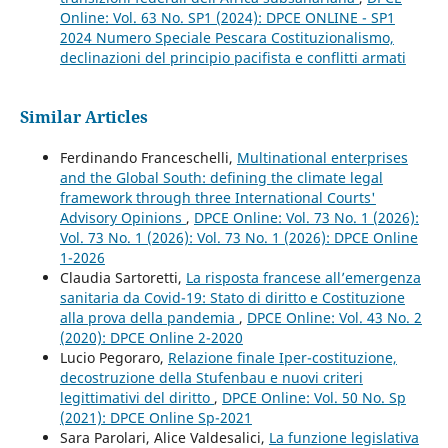
Online: Vol. 63 No. SP1 (2024): DPCE ONLINE - SP1
2024 Numero Speciale Pescara Costituzionalismo,
declinazioni del principio pacifista e conflitti armati
Similar Articles
Ferdinando Franceschelli,
Multinational enterprises
and the Global South: defining the climate legal
framework through three International Courts'
Advisory Opinions
,
DPCE Online: Vol. 73 No. 1 (2026):
Vol. 73 No. 1 (2026): Vol. 73 No. 1 (2026): DPCE Online
1-2026
Claudia Sartoretti,
La risposta francese all’emergenza
sanitaria da Covid-19: Stato di diritto e Costituzione
alla prova della pandemia
,
DPCE Online: Vol. 43 No. 2
(2020): DPCE Online 2-2020
Lucio Pegoraro,
Relazione finale Iper-costituzione,
decostruzione della Stufenbau e nuovi criteri
legittimativi del diritto
,
DPCE Online: Vol. 50 No. Sp
(2021): DPCE Online Sp-2021
Sara Parolari, Alice Valdesalici,
La funzione legislativa