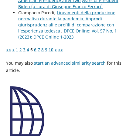
American Presidency after two years of President
Biden (a cura di Giuseppe Franco Ferrari)
Giampaolo Parodi,
Lineamenti della produzione
normativa durante la pandemia. Approdi
giurisprudenziali e profili di comparazione con
l’esperienza tedesca
,
DPCE Online: Vol. 57 No. 1
(2023): DPCE Online 1-2023
<<
<
1
2
3
4
5
6
7
8
9
10
>
>>
You may also
start an advanced similarity search
for this
article.