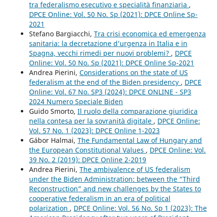
tra federalismo esecutivo e specialità finanziaria
,
DPCE Online: Vol. 50 No. Sp (2021): DPCE Online Sp-
2021
Stefano Bargiacchi,
Tra crisi economica ed emergenza
sanitaria: la decretazione d’urgenza in Italia e in
Spagna, vecchi rimedi per nuovi problemi?
,
DPCE
Online: Vol. 50 No. Sp (2021): DPCE Online Sp-2021
Andrea Pierini,
Considerations on the state of US
federalism at the end of the Biden presidency
,
DPCE
Online: Vol. 67 No. SP3 (2024): DPCE ONLINE - SP3
2024 Numero Speciale Biden
Guido Smorto,
Il ruolo della comparazione giuridica
nella contesa per la sovranità digitale
,
DPCE Online:
Vol. 57 No. 1 (2023): DPCE Online 1-2023
Gábor Halmai,
The Fundamental Law of Hungary and
the European Constitutional Values
,
DPCE Online: Vol.
39 No. 2 (2019): DPCE Online 2-2019
Andrea Pierini,
The ambivalence of US federalism
under the Biden Administration: between the “Third
Reconstruction” and new challenges by the States to
cooperative federalism in an era of political
polarization
,
DPCE Online: Vol. 56 No. Sp 1 (2023): The