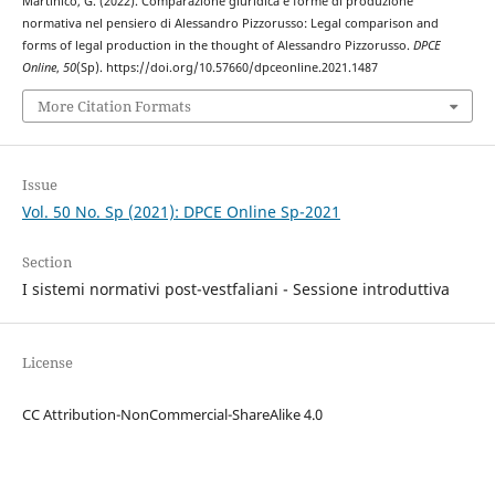
Martinico, G. (2022). Comparazione giuridica e forme di produzione
normativa nel pensiero di Alessandro Pizzorusso: Legal comparison and
forms of legal production in the thought of Alessandro Pizzorusso.
DPCE
Online
,
50
(Sp). https://doi.org/10.57660/dpceonline.2021.1487
More Citation Formats
Issue
Vol. 50 No. Sp (2021): DPCE Online Sp-2021
Section
I sistemi normativi post-vestfaliani - Sessione introduttiva
License
CC Attribution-NonCommercial-ShareAlike 4.0