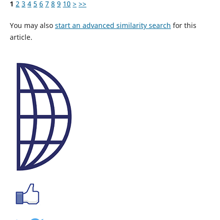
1
2
3
4
5
6
7
8
9
10
>
>>
You may also
start an advanced similarity search
for this
article.