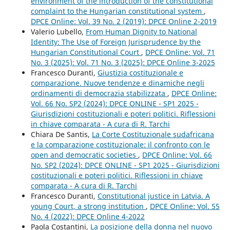
environment of the introduction of the constitutional
complaint to the Hungarian constitutional system
,
DPCE Online: Vol. 39 No. 2 (2019): DPCE Online 2-2019
Valerio Lubello,
From Human Dignity to National
Identity: The Use of Foreign Jurisprudence by the
Hungarian Constitutional Court
,
DPCE Online: Vol. 71
No. 3 (2025): Vol. 71 No. 3 (2025): DPCE Online 3-2025
Francesco Duranti,
Giustizia costituzionale e
comparazione. Nuove tendenze e dinamiche negli
ordinamenti di democrazia stabilizzata
,
DPCE Online:
Vol. 66 No. SP2 (2024): DPCE ONLINE - SP1 2025 -
Giurisdizioni costituzionali e poteri politici. Riflessioni
in chiave comparata - A cura di R. Tarchi
Chiara De Santis,
La Corte Costituzionale sudafricana
e la comparazione costituzionale: il confronto con le
open and democratic societies
,
DPCE Online: Vol. 66
No. SP2 (2024): DPCE ONLINE - SP1 2025 - Giurisdizioni
costituzionali e poteri politici. Riflessioni in chiave
comparata - A cura di R. Tarchi
Francesco Duranti,
Constitutional justice in Latvia. A
young Court, a strong institution
,
DPCE Online: Vol. 55
No. 4 (2022): DPCE Online 4-2022
Paola Costantini,
La posizione della donna nel nuovo