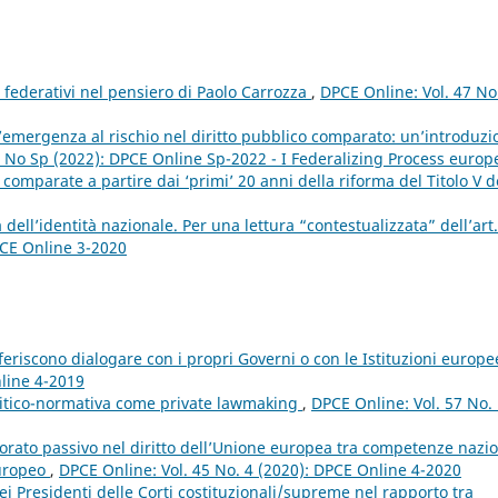
i federativi nel pensiero di Paolo Carrozza
,
DPCE Online: Vol. 47 No
’emergenza al rischio nel diritto pubblico comparato: un’introduzi
4 No Sp (2022): DPCE Online Sp-2022 - I Federalizing Process europ
omparate a partire dai ‘primi’ 20 anni della riforma del Titolo V d
 dell’identità nazionale. Per una lettura “contestualizzata” dell’art.
PCE Online 3-2020
feriscono dialogare con i propri Governi o con le Istituzioni europ
nline 4-2019
olitico-normativa come private lawmaking
,
DPCE Online: Vol. 57 No.
ttorato passivo nel diritto dell’Unione europea tra competenze nazio
europeo
,
DPCE Online: Vol. 45 No. 4 (2020): DPCE Online 4-2020
dei Presidenti delle Corti costituzionali/supreme nel rapporto tra