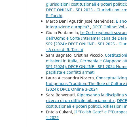
giurisdizioni costituzionali e poteri politici
DPCE ONLINE - SP1 2025 - Giurisdizioni costi
R. Tarchi
Marco Dani Agustin José Menéndez,
È anc
integrazione europea?
,
DPCE Online: Vol.
Giulia Fontanella,
Le Corti regionali sovran
dell’Uomo e Corte Interamericana de Der
SP2 (2024): DPCE ONLINE - SP1 2025 - Giuris
- A cura di R. Tarchi
Sara Bagnato, Cristina Piccolo,
Costituzioni
missioni in Italia, Germania e Giappone att
SP1 (2024): DPCE ONLINE - SP1 2024 Numero
pacifista e conflitti armati
Laura Alessandra Nocera,
Conceptualizing
Indigenous Tradition: The Role of Culture 
(2024): DPCE Online 3-2024
Sara Benvenuti,
Ripensando la disciplina su
ricerca di un difficile bilanciamento
,
DPCE 
costituzionali e poteri politici. Riflessioni
Entela Cukani,
Il “Polish Gate” e l’“Euro
1-2022