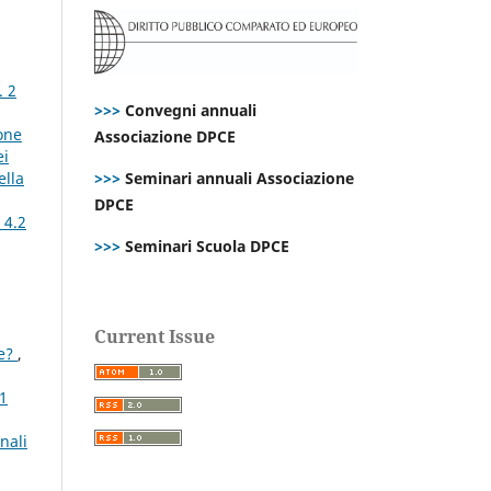
. 2
>>>
Convegni annuali
one
Associazione DPCE
ei
ella
>>>
Seminari annuali Associazione
DPCE
 4.2
>>>
Seminari Scuola DPCE
Current Issue
ee?
,
 1
nali