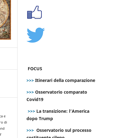
FOCUS
>>>
Itinerari della comparazione
>>>
Osservatorio comparato
Covid19
>>>
La transizione: l’America
ca e
dopo Trump
ro di
and
>>>
Osservatorio sul processo
f
costituente cileno