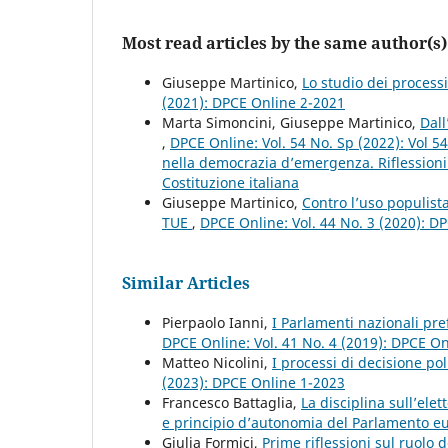
Most read articles by the same author(s)
Giuseppe Martinico,
Lo studio dei process
(2021): DPCE Online 2-2021
Marta Simoncini, Giuseppe Martinico,
Dall
,
DPCE Online: Vol. 54 No. Sp (2022): Vol 5
nella democrazia d’emergenza. Riflessioni c
Costituzione italiana
Giuseppe Martinico,
Contro l’uso populista
TUE
,
DPCE Online: Vol. 44 No. 3 (2020): D
Similar Articles
Pierpaolo Ianni,
I Parlamenti nazionali pre
DPCE Online: Vol. 41 No. 4 (2019): DPCE O
Matteo Nicolini,
I processi di decisione p
(2023): DPCE Online 1-2023
Francesco Battaglia,
La disciplina sull’ele
e principio d’autonomia del Parlamento 
Giulia Formici,
Prime riflessioni sul ruolo 