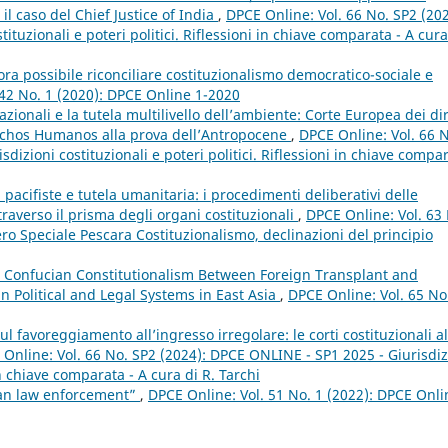
: il caso del Chief Justice of India
,
DPCE Online: Vol. 66 No. SP2 (202
tuzionali e poteri politici. Riflessioni in chiave comparata - A cura
ora possibile riconciliare costituzionalismo democratico-sociale e
 42 No. 1 (2020): DPCE Online 1-2020
azionali e la tutela multilivello dell’ambiente: Corte Europea dei diri
echos Humanos alla prova dell’Antropocene
,
DPCE Online: Vol. 66 
dizioni costituzionali e poteri politici. Riflessioni in chiave compa
 pacifiste e tutela umanitaria: i procedimenti deliberativi delle
raverso il prisma degli organi costituzionali
,
DPCE Online: Vol. 63
 Speciale Pescara Costituzionalismo, declinazioni del principio
 Confucian Constitutionalism Between Foreign Transplant and
in Political and Legal Systems in East Asia
,
DPCE Online: Vol. 65 No
l favoreggiamento all’ingresso irregolare: le corti costituzionali al
Online: Vol. 66 No. SP2 (2024): DPCE ONLINE - SP1 2025 - Giurisdiz
 in chiave comparata - A cura di R. Tarchi
pean law enforcement”
,
DPCE Online: Vol. 51 No. 1 (2022): DPCE Onli