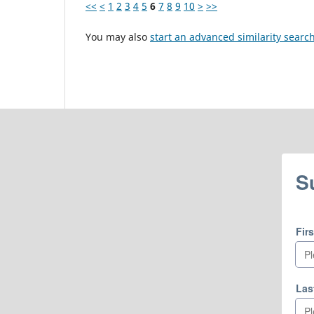
<<
<
1
2
3
4
5
6
7
8
9
10
>
>>
You may also
start an advanced similarity searc