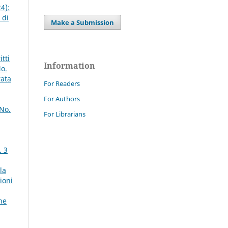
4):
 di
Make a Submission
tti
Information
No.
rata
For Readers
For Authors
 No.
For Librarians
. 3
la
ioni
ne