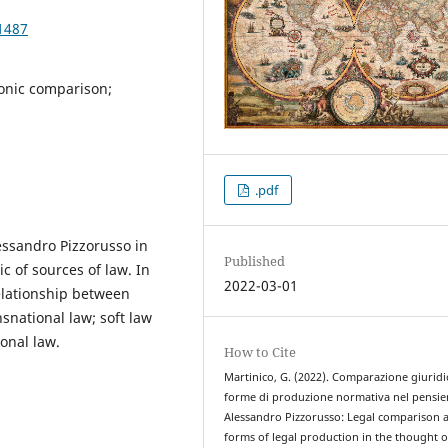
1487
ronic comparison;
.pdf
lessandro Pizzorusso in
Published
c of sources of law. In
2022-03-01
elationship between
snational law; soft law
onal law.
How to Cite
Martinico, G. (2022). Comparazione giuridi
forme di produzione normativa nel pensie
Alessandro Pizzorusso: Legal comparison 
forms of legal production in the thought o