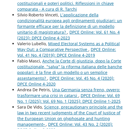
costituzionali e poteri politici. Riflessioni in chiave
comparata - A cura di R. Tarchi
Silvio Roberto Vinceti,
L’applicazione della
condizionalità europea agli ordinamenti giudiziari: un
formante efficace per la definizione di un modello
unitario di magistratura?
,
DPCE Online: Vol. 61 No. 4
(2023): DPCE Online 4-2023
Valerio Lubello,
Mixed Electoral Systems as a Political
Way Out: a Comparative Perspective
,
DPCE Online:
Vol. 41 No. 4 (2019): DPCE Online 4-2019
Fabio Masci,
Anche la Corte di giustizia, dopo la Corte
costituzionale, “salva” la riforma italiana delle banche
popolari: è la fine di un modello o un semplice
assestamento?
,
DPCE Online: Vol. 45 No. 4 (2020):
DPCE Online 4-2020
Andrea De Petris,
Una Germania senza freno, ovvero:
trasformare una crisi in catarsi
,
DPCE Online: Vol. 69
No. 1 (2025): Vol. 69 No. 1 (2025): DPCE Online 1-2025
Sara De Vido,
Science, precautionary principle and the
law in two recent judgments of the Court of Justice of
the European Union on glyphosate and hunting
management•
,
DPCE Online: Vol. 43 No. 2 (2020):