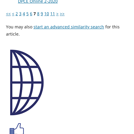
DPCE Online 2-2020
<<
<
2
3
4
5
6
7
8
9
10
11
>
>>
You may also
start an advanced similarity search
for this
article.