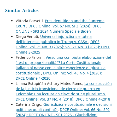
Similar Articles
Vittoria Barsotti,
President Biden and the Supreme
Court
,
DPCE Online: Vol. 67 No. SP3 (2024): DPCE
ONLINE - SP3 2024 Numero Speciale Biden
Diego Venuti,
Universal injunctions e tutela
dell’interesse pubblico in Trump v. CASA
,
DPCE
Online: Vol. 71 No. 3 (2025): Vol. 71 No. 3 (2025): DPCE
Online 3-2025
Federico Falorni,
Verso una compiuta elaborazione del
“test di proporzionalità”? La Corte Costituzionale
italiana al passo con le altre esperienze di giustizia
costituzionale
,
DPCE Online: Vol. 45 No. 4 (2020):
DPCE Online 4-2020
Liliana Estupiñán Achury Mateo Romo,
La construcción
de la justicia transicional de cierre de guerra en
Colombia: una lectura en clave de sur y pluralismo
,
DPCE Online: Vol. 37 No. 4 (2018): DPCE Online 4-2018
Caterina Drigo,
Giurisdizione costituzionale e decisioni
politiche: quali confini?
,
DPCE Online: Vol. 66 No. SP2
(2024): DPCE ONLINE - SP1 2025 - Giurisdizioni