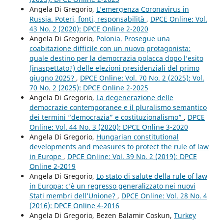
Angela Di Gregorio,
L’emergenza Coronavirus in
Russia. Poteri, fonti, responsabilità
,
DPCE Online: Vol.
43 No. 2 (2020): DPCE Online 2-2020
Angela Di Gregorio,
Polonia. Prosegue una
coabitazione difficile con un nuovo protagonista:
quale destino per la democrazia polacca dopo l’esito
(inaspettato?) delle elezioni presidenziali del primo
giugno 2025?
,
DPCE Online: Vol. 70 No. 2 (2025): Vol.
70 No. 2 (2025): DPCE Online 2-2025
Angela Di Gregorio,
La degenerazione delle
democrazie contemporanee e il pluralismo semantico
dei termini “democrazia” e costituzionalismo”
,
DPCE
Online: Vol. 44 No. 3 (2020): DPCE Online 3-2020
Angela Di Gregorio,
Hungarian constitutional
developments and measures to protect the rule of law
in Europe
,
DPCE Online: Vol. 39 No. 2 (2019): DPCE
Online 2-2019
Angela Di Gregorio,
Lo stato di salute della rule of law
in Europa: c’è un regresso generalizzato nei nuovi
Stati membri dell’Unione?
,
DPCE Online: Vol. 28 No. 4
(2016): DPCE Online 4-2016
Angela Di Gregorio, Bezen Balamir Coskun,
Turkey