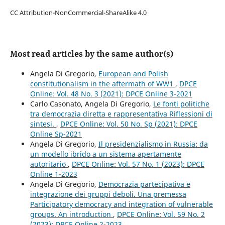
CC Attribution-NonCommercial-ShareAlike 4.0
Most read articles by the same author(s)
Angela Di Gregorio,
European and Polish
constitutionalism in the aftermath of WW1
,
DPCE
Online: Vol. 48 No. 3 (2021): DPCE Online 3-2021
Carlo Casonato, Angela Di Gregorio,
Le fonti politiche
tra democrazia diretta e rappresentativa Riflessioni di
sintesi.
,
DPCE Online: Vol. 50 No. Sp (2021): DPCE
Online Sp-2021
Angela Di Gregorio,
Il presidenzialismo in Russia: da
un modello ibrido a un sistema apertamente
autoritario
,
DPCE Online: Vol. 57 No. 1 (2023): DPCE
Online 1-2023
Angela Di Gregorio,
Democrazia partecipativa e
integrazione dei gruppi deboli. Una premessa
Participatory democracy and integration of vulnerable
groups. An introduction
,
DPCE Online: Vol. 59 No. 2
(2023): DPCE Online 2-2023