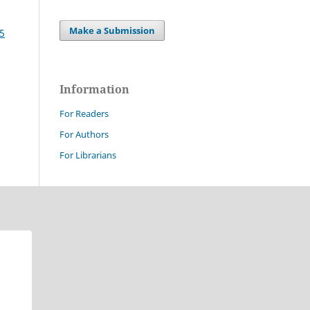
Make a Submission
15
Information
For Readers
For Authors
For Librarians