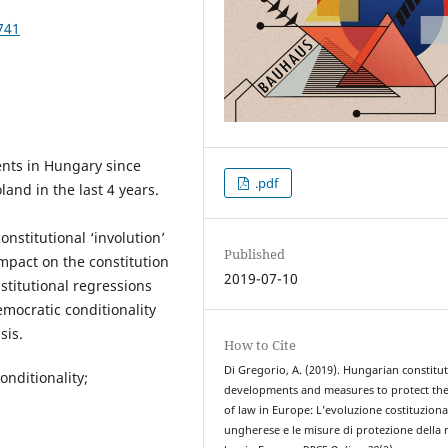
741
ents in Hungary since
.pdf
and in the last 4 years.
onstitutional ‘involution’
Published
impact on the constitution
2019-07-10
stitutional regressions
mocratic conditionality
sis.
How to Cite
Di Gregorio, A. (2019). Hungarian constitut
nditionality;
developments and measures to protect the
of law in Europe: L’evoluzione costituziona
ungherese e le misure di protezione della r