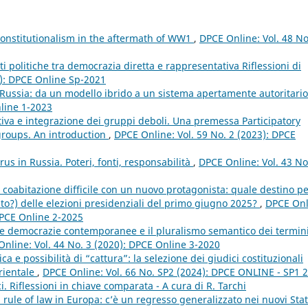
onstitutionalism in the aftermath of WW1
,
DPCE Online: Vol. 48 No
ti politiche tra democrazia diretta e rappresentativa Riflessioni di
1): DPCE Online Sp-2021
n Russia: da un modello ibrido a un sistema apertamente autoritari
nline 1-2023
iva e integrazione dei gruppi deboli. Una premessa Participatory
groups. An introduction
,
DPCE Online: Vol. 59 No. 2 (2023): DPCE
s in Russia. Poteri, fonti, responsabilità
,
DPCE Online: Vol. 43 No
coabitazione difficile con un nuovo protagonista: quale destino pe
to?) delle elezioni presidenziali del primo giugno 2025?
,
DPCE Onl
 DPCE Online 2-2025
e democrazie contemporanee e il pluralismo semantico dei termin
nline: Vol. 44 No. 3 (2020): DPCE Online 3-2020
ica e possibilità di “cattura”: la selezione dei giudici costituzionali
rientale
,
DPCE Online: Vol. 66 No. SP2 (2024): DPCE ONLINE - SP1 
ici. Riflessioni in chiave comparata - A cura di R. Tarchi
a rule of law in Europa: c’è un regresso generalizzato nei nuovi Stat