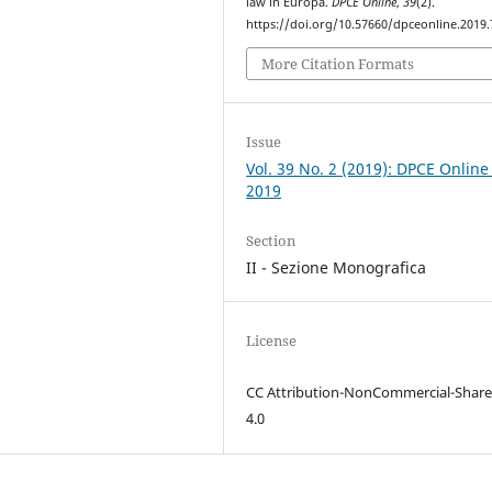
law in Europa.
DPCE Online
,
39
(2).
https://doi.org/10.57660/dpceonline.2019.
More Citation Formats
Issue
Vol. 39 No. 2 (2019): DPCE Online
2019
Section
II - Sezione Monografica
License
CC Attribution-NonCommercial-Share
4.0