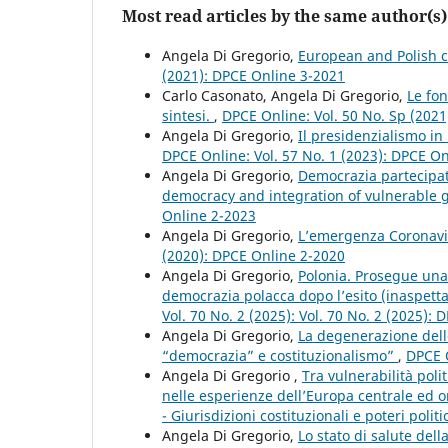
Most read articles by the same author(s)
Angela Di Gregorio,
European and Polish c
(2021): DPCE Online 3-2021
Carlo Casonato, Angela Di Gregorio,
Le fon
sintesi.
,
DPCE Online: Vol. 50 No. Sp (202
Angela Di Gregorio,
Il presidenzialismo i
DPCE Online: Vol. 57 No. 1 (2023): DPCE O
Angela Di Gregorio,
Democrazia partecipat
democracy and integration of vulnerable 
Online 2-2023
Angela Di Gregorio,
L’emergenza Coronaviru
(2020): DPCE Online 2-2020
Angela Di Gregorio,
Polonia. Prosegue una 
democrazia polacca dopo l’esito (inaspetta
Vol. 70 No. 2 (2025): Vol. 70 No. 2 (2025):
Angela Di Gregorio,
La degenerazione dell
“democrazia” e costituzionalismo”
,
DPCE O
Angela Di Gregorio ,
Tra vulnerabilità polit
nelle esperienze dell’Europa centrale ed o
- Giurisdizioni costituzionali e poteri polit
Angela Di Gregorio,
Lo stato di salute dell