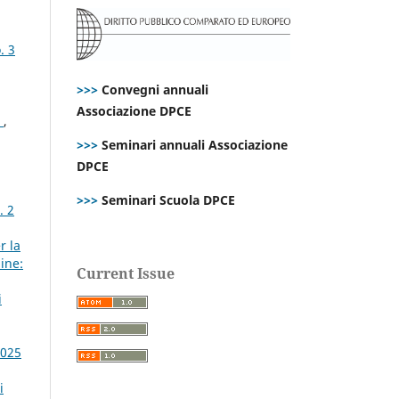
. 3
>>>
Convegni annuali
Associazione DPCE
o
,
>>>
Seminari annuali Associazione
DPCE
>>>
Seminari Scuola DPCE
. 2
r la
ine:
Current Issue
i
2025
i