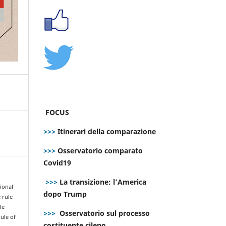
FOCUS
>>>
Itinerari della comparazione
>>>
Osservatorio comparato
Covid19
>>>
La transizione: l’America
ional
dopo Trump
 rule
le
>>>
Osservatorio sul processo
ule of
costituente cileno