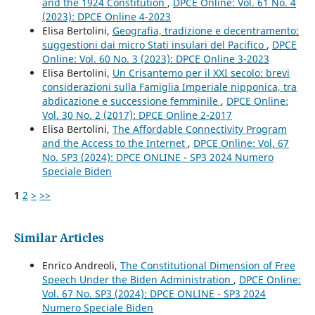
and the 1924 Constitution
,
DPCE Online: Vol. 61 No. 4
(2023): DPCE Online 4-2023
Elisa Bertolini,
Geografia, tradizione e decentramento:
suggestioni dai micro Stati insulari del Pacifico
,
DPCE
Online: Vol. 60 No. 3 (2023): DPCE Online 3-2023
Elisa Bertolini,
Un Crisantemo per il XXI secolo: brevi
considerazioni sulla Famiglia Imperiale nipponica, tra
abdicazione e successione femminile
,
DPCE Online:
Vol. 30 No. 2 (2017): DPCE Online 2-2017
Elisa Bertolini,
The Affordable Connectivity Program
and the Access to the Internet
,
DPCE Online: Vol. 67
No. SP3 (2024): DPCE ONLINE - SP3 2024 Numero
Speciale Biden
1
2
>
>>
Similar Articles
Enrico Andreoli,
The Constitutional Dimension of Free
Speech Under the Biden Administration
,
DPCE Online:
Vol. 67 No. SP3 (2024): DPCE ONLINE - SP3 2024
Numero Speciale Biden