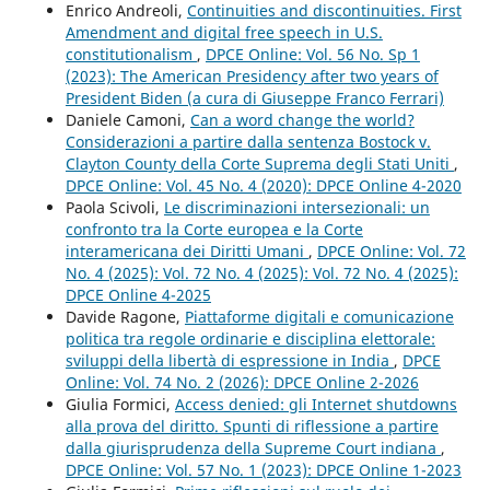
Enrico Andreoli,
Continuities and discontinuities. First
Amendment and digital free speech in U.S.
constitutionalism
,
DPCE Online: Vol. 56 No. Sp 1
(2023): The American Presidency after two years of
President Biden (a cura di Giuseppe Franco Ferrari)
Daniele Camoni,
Can a word change the world?
Considerazioni a partire dalla sentenza Bostock v.
Clayton County della Corte Suprema degli Stati Uniti
,
DPCE Online: Vol. 45 No. 4 (2020): DPCE Online 4-2020
Paola Scivoli,
Le discriminazioni intersezionali: un
confronto tra la Corte europea e la Corte
interamericana dei Diritti Umani
,
DPCE Online: Vol. 72
No. 4 (2025): Vol. 72 No. 4 (2025): Vol. 72 No. 4 (2025):
DPCE Online 4-2025
Davide Ragone,
Piattaforme digitali e comunicazione
politica tra regole ordinarie e disciplina elettorale:
sviluppi della libertà di espressione in India
,
DPCE
Online: Vol. 74 No. 2 (2026): DPCE Online 2-2026
Giulia Formici,
Access denied: gli Internet shutdowns
alla prova del diritto. Spunti di riflessione a partire
dalla giurisprudenza della Supreme Court indiana
,
DPCE Online: Vol. 57 No. 1 (2023): DPCE Online 1-2023