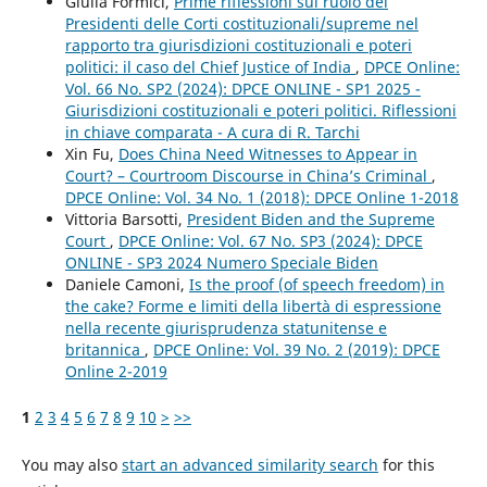
Giulia Formici,
Prime riflessioni sul ruolo dei
Presidenti delle Corti costituzionali/supreme nel
rapporto tra giurisdizioni costituzionali e poteri
politici: il caso del Chief Justice of India
,
DPCE Online:
Vol. 66 No. SP2 (2024): DPCE ONLINE - SP1 2025 -
Giurisdizioni costituzionali e poteri politici. Riflessioni
in chiave comparata - A cura di R. Tarchi
Xin Fu,
Does China Need Witnesses to Appear in
Court? – Courtroom Discourse in China’s Criminal
,
DPCE Online: Vol. 34 No. 1 (2018): DPCE Online 1-2018
Vittoria Barsotti,
President Biden and the Supreme
Court
,
DPCE Online: Vol. 67 No. SP3 (2024): DPCE
ONLINE - SP3 2024 Numero Speciale Biden
Daniele Camoni,
Is the proof (of speech freedom) in
the cake? Forme e limiti della libertà di espressione
nella recente giurisprudenza statunitense e
britannica
,
DPCE Online: Vol. 39 No. 2 (2019): DPCE
Online 2-2019
1
2
3
4
5
6
7
8
9
10
>
>>
You may also
start an advanced similarity search
for this