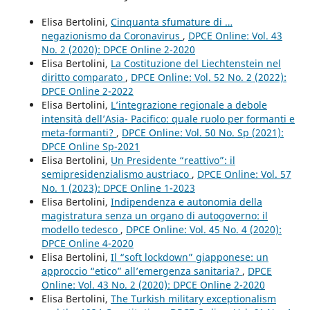
Elisa Bertolini,
Cinquanta sfumature di …
negazionismo da Coronavirus
,
DPCE Online: Vol. 43
No. 2 (2020): DPCE Online 2-2020
Elisa Bertolini,
La Costituzione del Liechtenstein nel
diritto comparato
,
DPCE Online: Vol. 52 No. 2 (2022):
DPCE Online 2-2022
Elisa Bertolini,
L’integrazione regionale a debole
intensità dell’Asia- Pacifico: quale ruolo per formanti e
meta-formanti?
,
DPCE Online: Vol. 50 No. Sp (2021):
DPCE Online Sp-2021
Elisa Bertolini,
Un Presidente “reattivo”: il
semipresidenzialismo austriaco
,
DPCE Online: Vol. 57
No. 1 (2023): DPCE Online 1-2023
Elisa Bertolini,
Indipendenza e autonomia della
magistratura senza un organo di autogoverno: il
modello tedesco
,
DPCE Online: Vol. 45 No. 4 (2020):
DPCE Online 4-2020
Elisa Bertolini,
Il “soft lockdown” giapponese: un
approccio “etico” all’emergenza sanitaria?
,
DPCE
Online: Vol. 43 No. 2 (2020): DPCE Online 2-2020
Elisa Bertolini,
The Turkish military exceptionalism