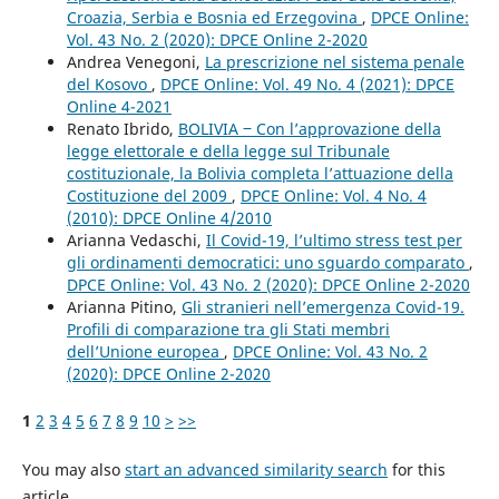
Croazia, Serbia e Bosnia ed Erzegovina
,
DPCE Online:
Vol. 43 No. 2 (2020): DPCE Online 2-2020
Andrea Venegoni,
La prescrizione nel sistema penale
del Kosovo
,
DPCE Online: Vol. 49 No. 4 (2021): DPCE
Online 4-2021
Renato Ibrido,
BOLIVIA ‒ Con l’approvazione della
legge elettorale e della legge sul Tribunale
costituzionale, la Bolivia completa l’attuazione della
Costituzione del 2009
,
DPCE Online: Vol. 4 No. 4
(2010): DPCE Online 4/2010
Arianna Vedaschi,
Il Covid-19, l’ultimo stress test per
gli ordinamenti democratici: uno sguardo comparato
,
DPCE Online: Vol. 43 No. 2 (2020): DPCE Online 2-2020
Arianna Pitino,
Gli stranieri nell’emergenza Covid-19.
Profili di comparazione tra gli Stati membri
dell’Unione europea
,
DPCE Online: Vol. 43 No. 2
(2020): DPCE Online 2-2020
1
2
3
4
5
6
7
8
9
10
>
>>
You may also
start an advanced similarity search
for this
article.