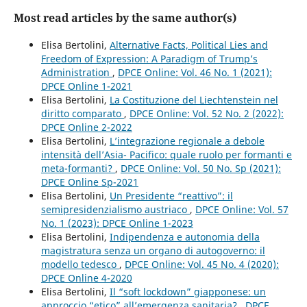
Most read articles by the same author(s)
Elisa Bertolini,
Alternative Facts, Political Lies and
Freedom of Expression: A Paradigm of Trump’s
Administration
,
DPCE Online: Vol. 46 No. 1 (2021):
DPCE Online 1-2021
Elisa Bertolini,
La Costituzione del Liechtenstein nel
diritto comparato
,
DPCE Online: Vol. 52 No. 2 (2022):
DPCE Online 2-2022
Elisa Bertolini,
L’integrazione regionale a debole
intensità dell’Asia- Pacifico: quale ruolo per formanti e
meta-formanti?
,
DPCE Online: Vol. 50 No. Sp (2021):
DPCE Online Sp-2021
Elisa Bertolini,
Un Presidente “reattivo”: il
semipresidenzialismo austriaco
,
DPCE Online: Vol. 57
No. 1 (2023): DPCE Online 1-2023
Elisa Bertolini,
Indipendenza e autonomia della
magistratura senza un organo di autogoverno: il
modello tedesco
,
DPCE Online: Vol. 45 No. 4 (2020):
DPCE Online 4-2020
Elisa Bertolini,
Il “soft lockdown” giapponese: un
approccio “etico” all’emergenza sanitaria?
,
DPCE