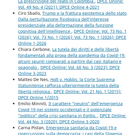
La prescrizione del reato in Colombia
,
DPCE Online:
Vol. 49 No. 4 (2021): DPCE Online 4-2021
Ciro Sbailo,
Trump e la frattura epistemica dello stato
Dalla perturbazione fisiologica dell’interesse
presidenziale alla deformazione della funzione
cognitiva dell’intelligence
,
DPCE Online: Vol. 73 No. 1
(2026): Vol. 73 No. 1 (2026): Vol. 73 No. 1 (2026): DPCE
Online 1-2026
Chiara Cerbone,
La tutela dei diritti e delle libertà
fondamentali alla prova della pandemia da Covid-19:
alcuni spunti comparati a partire dai casi italiano e
spagnolo
,
DPCE Online: Vol. 60 No. 3 (2023): DPCE
Online 3-2023
Matteo De Nes,
Holt v. Hobbs: la Corte Suprema
Statunitense rafforza ulteriormente la tutela della
libertà religiosa
,
DPCE Online: Vol. 21 No. 1 (2015):
DPCE Online 1/2015
Emilio Minniti,
Il carattere “neutro” dell’emergenza
Covid-19 nei sistemi occidentali e il potenziale
“politico” della crisi sanitaria in Egitto.
,
DPCE Online:
Vol. 44 No. 3 (2020): DPCE Online 3-2020
Carna Pistan,
Emergenza sanitaria da Covid-19 e
ripercussioni sulla democrazia: i casi della Slovenia,