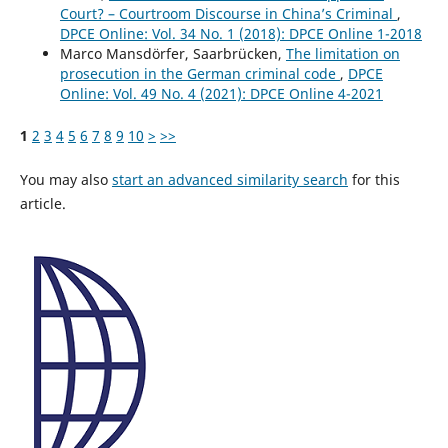
Court? – Courtroom Discourse in China’s Criminal
,
DPCE Online: Vol. 34 No. 1 (2018): DPCE Online 1-2018
Marco Mansdörfer, Saarbrücken,
The limitation on
prosecution in the German criminal code
,
DPCE
Online: Vol. 49 No. 4 (2021): DPCE Online 4-2021
1
2
3
4
5
6
7
8
9
10
>
>>
You may also
start an advanced similarity search
for this
article.