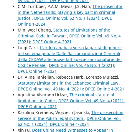
49 No. 4 (2021): DPCE Online 4-2021
C.M. Turfboer, P.A.M. Mevis, J.S. Nan,
The prosecutor
in the Netherlands: playing a key part in criminal
Justice
,
DPCE Online: Vol. 62 No. 1 (2024): DPCE
Online 1-2024
Mini woei Chang,
Statutes of Limitations of the
Criminal Code in Taiwan
,
DPCE Online: Vol. 49 No. 4
(2021): DPCE Online 4-2021
Luigi Carli,
L’ardua anabasi verso la parità di genere
nel sistema penale Dalle Raccomandazioni Generali
della CEDAW alle nuove fattispecie sanzionatorie del
Codice Penale
,
DPCE Online: Vol. 46 No. 1 (2021):
DPCE Online 1-2021
Dr. Aline Tanielian, Rebecca Harb, Lorenzo Mulazzi,
Statutory Limitations in the Lebanese Criminal Law
,
DPCE Online: Vol. 49 No. 4 (2021): DPCE Online 4-2021
Agustina Alvarado Urízar,
The criminal statute of
limitations in Chile
,
DPCE Online: Vol. 49 No. 4 (2021):
DPCE Online 4-2021
Karolina Kremens, Wojciech Jasiński,
The prosecution
service in the Polish legal system
,
DPCE Online: Vol.
62 No. 1 (2024): DPCE Online 1-2024
Xin Fu,
Does China Need Witnesses to Appear in