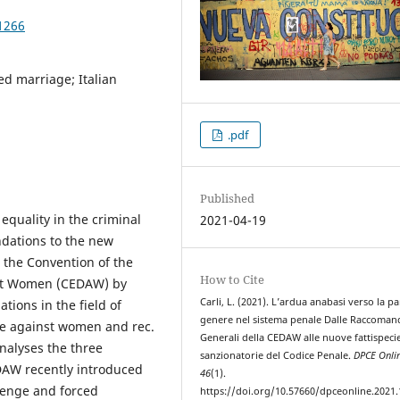
1266
ed marriage; Italian
.pdf
Published
quality in the criminal
2021-04-19
dations to the new
h the Convention of the
How to Cite
inst Women (CEDAW) by
Carli, L. (2021). L’ardua anabasi verso la pa
ions in the field of
genere nel sistema penale Dalle Raccoman
nce against women and rec.
Generali della CEDAW alle nuove fattispeci
analyses the three
sanzionatorie del Codice Penale.
DPCE Onli
EDAW recently introduced
46
(1).
evenge and forced
https://doi.org/10.57660/dpceonline.2021