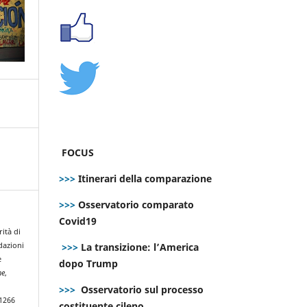
FOCUS
>>>
Itinerari della comparazione
>>>
Osservatorio comparato
Covid19
rità di
>>>
La transizione: l’America
dazioni
e
dopo Trump
ne
,
>>>
Osservatorio sul processo
.1266
costituente cileno