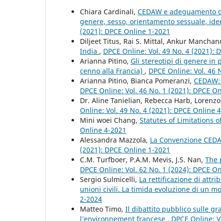
Chiara Cardinali,
CEDAW e adeguamento dell
genere, sesso, orientamento sessuale, iden
(2021): DPCE Online 1-2021
Diljeet Titus, Rai S. Mittal, Ankur Mancha
India
,
DPCE Online: Vol. 49 No. 4 (2021):
Arianna Pitino,
Gli stereotipi di genere in
cenno alla Francia)
,
DPCE Online: Vol. 46 
Arianna Pitino, Bianca Pomeranzi,
CEDAW: u
DPCE Online: Vol. 46 No. 1 (2021): DPCE O
Dr. Aline Tanielian, Rebecca Harb, Lorenz
Online: Vol. 49 No. 4 (2021): DPCE Online 
Mini woei Chang,
Statutes of Limitations 
Online 4-2021
Alessandra Mazzola,
La Convenzione CEDA
(2021): DPCE Online 1-2021
C.M. Turfboer, P.A.M. Mevis, J.S. Nan,
The 
DPCE Online: Vol. 62 No. 1 (2024): DPCE O
Sergio Sulmicelli,
La rettificazione di attr
unioni civili. La timida evoluzione di un m
2-2024
Matteo Timo,
Il dibattito pubblico sulle gr
l’environnement francese
,
DPCE Online: V