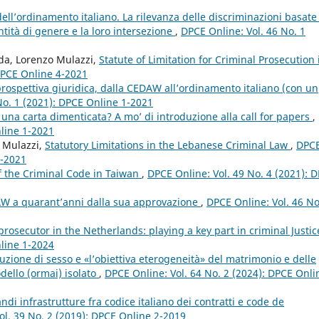
’ordinamento italiano. La rilevanza delle discriminazioni basate
tità di genere e la loro intersezione
,
DPCE Online: Vol. 46 No. 1
nda, Lorenzo Mulazzi,
Statute of Limitation for Criminal Prosecution 
 DPCE Online 4-2021
 prospettiva giuridica, dalla CEDAW all’ordinamento italiano (con un
No. 1 (2021): DPCE Online 1-2021
na carta dimenticata? A mo’ di introduzione alla call for papers
,
nline 1-2021
o Mulazzi,
Statutory Limitations in the Lebanese Criminal Law
,
DPC
4-2021
of the Criminal Code in Taiwan
,
DPCE Online: Vol. 49 No. 4 (2021): 
W a quarant’anni dalla sua approvazione
,
DPCE Online: Vol. 46 No
prosecutor in the Netherlands: playing a key part in criminal Justi
nline 1-2024
ibuzione di sesso e «l’obiettiva eterogeneità» del matrimonio e delle
odello (ormai) isolato
,
DPCE Online: Vol. 64 No. 2 (2024): DPCE Onli
andi infrastrutture fra codice italiano dei contratti e code de
ol. 39 No. 2 (2019): DPCE Online 2-2019