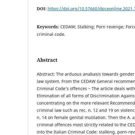
DOI:
https://doi.org/10.57660/dpceonline.2021.
Keywords:
CEDAW; Stalking; Porn revenge; Forc
criminal code.
Abstract
Abstract: The arduous anabasis towards gender e
law system. From the CEDAW General recommen
Criminal Code’s offences – The article deals wit
Elimination of all forms of Discrimination Aga
concentrating on the more relevant Recommendat
criminal law such as rec. n. 12 and 19 on viole
n. 14 on female genital mutilation. Then the A. 
criminal offences most strictly related to the C
into the Italian Criminal Code: stalking, porn-r