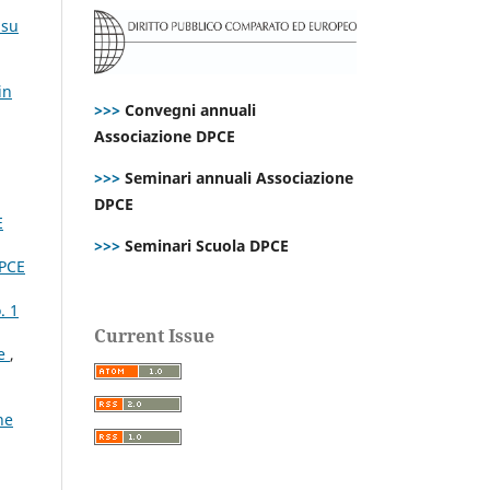
 su
in
>>>
Convegni annuali
Associazione DPCE
>>>
Seminari annuali Associazione
DPCE
E
>>>
Seminari Scuola DPCE
DPCE
. 1
Current Issue
ce
,
ne